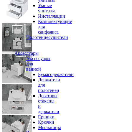
унитазы
Умные
унитазы
Инсталляции
Комплектующие
для
санфаянса
Полотенцесушители
Аксессуары
Аксессуары
для
ванной
Бумагодержатели
Держатели
для
полотенец
Дозаторы,
стаканы
и
держатели
Ершики
Крючки
Мыльницы