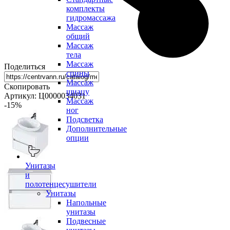
комплекты
гидромассажа
Массаж
общий
Массаж
тела
Массаж
Поделиться
спины
Массаж
Скопировать
шиацу
Артикул: Ц0000034031
Массаж
-15
%
ног
Подсветка
Дополнительные
опции
Унитазы
и
полотенцесушители
Унитазы
Напольные
унитазы
Подвесные