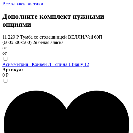
Все характеристики
Дополните комплект нужными
опциями
11 229 Р
Тумба со столешницей ВЕЛЛИ/Veil 60П
(600х500х500) 2я белая аляска
от
от
Асимметрия - Конвей Л - спина Шиацу 12
Артикул:
0 Р