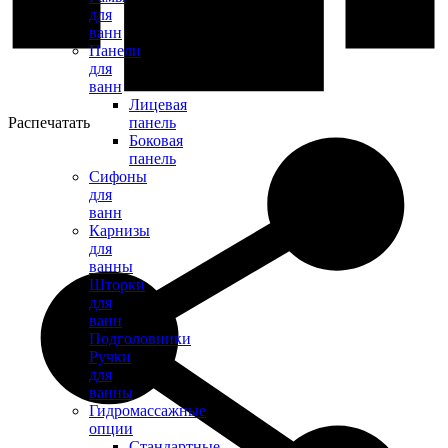
для
ванн
Панели
для
ванн
Лицевая
Распечатать
панель
Боковая
панель
Сифоны
для
ванн
Карнизы
для
ванны
Шторки
для
ванн
Подголовники
Ручки
для
ванны
Гидромассажные
опции
Стандартные