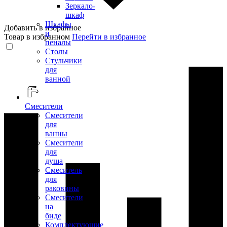
Зеркало-
шкаф
Шкафы
Добавить в избранное
и
Товар в избранном
Перейти в избранное
пеналы
Столы
Стульчики
для
ванной
Смесители
Смесители
для
ванны
Смесители
для
душа
Смеситель
для
раковины
Смесители
на
биде
Комплектующие