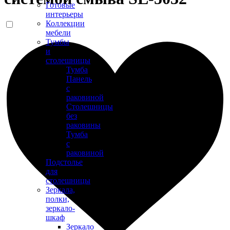
Готовые
интерьеры
Коллекции
мебели
Тумбы
и
столешницы
Тумба
Панель
с
раковиной
Столешницы
без
раковины
Тумба
с
раковиной
Подстолье
для
столешницы
Зеркала,
полки,
зеркало-
шкаф
Зеркало