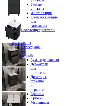
унитазы
Умные
унитазы
Инсталляции
Комплектующие
для
санфаянса
Полотенцесушители
Аксессуары
Аксессуары
для
ванной
Бумагодержатели
Держатели
для
полотенец
Дозаторы,
стаканы
и
держатели
Ершики
Крючки
Мыльницы