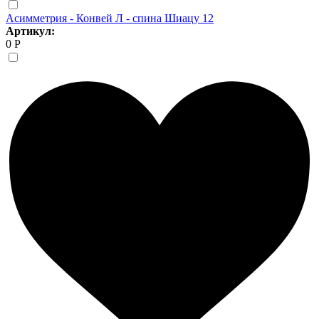
Асимметрия - Конвей Л - спина Шиацу 12
Артикул:
0 Р