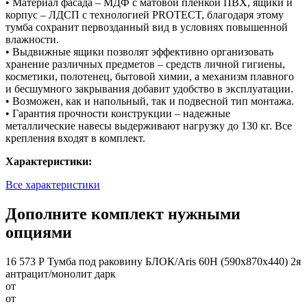
• Материал фасада – МДФ с матовой пленкой ПВХ, ящики и
корпус – ЛДСП с технологией PROTECT, благодаря этому
тумба сохранит первозданный вид в условиях повышенной
влажности.
• Выдвижные ящики позволят эффективно организовать
хранение различных предметов – средств личной гигиены,
косметики, полотенец, бытовой химии, а механизм плавного
и бесшумного закрывания добавит удобство в эксплуатации.
• Возможен, как и напольный, так и подвесной тип монтажа.
• Гарантия прочности конструкции – надежные
металлические навесы выдерживают нагрузку до 130 кг. Все
крепления входят в комплект.
Характеристики:
Все характеристики
Дополните комплект нужными
опциями
16 573 Р
Тумба под раковину БЛОК/Aris 60Н (590х870х440) 2я
антрацит/монолит дарк
от
от