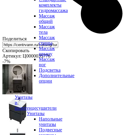
комплекты
гидромассажа
Массаж
общий
Массаж
тела
Массаж
Поделиться
спины
Массаж
Скопировать
шиацу
Артикул: Ц0000035776
Массаж
-7
%
ног
Подсветка
Дополнительные
опции
Унитазы
и
полотенцесушители
Унитазы
Напольные
унитазы
Подвесные