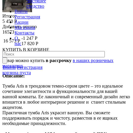
Чистящее
средство
Войти
Итого:
Регистрация
5 450 Р
Акции
Добавить опцию
Магазины
16573
Контакты
О
-1 247 Р
16 573 Р
нас
17 820 Р
КУПИТЬ
В КОРЗИНЕ
В КОРЗИНЕ
Товар можно купить
в рассрочку
в наших розничных
магазинах
Войти
Регистрация
корзина пуста
Описание:
Тумба Aris в трендовом темно-сером цвете – это идеальное
сочетание элегантности и функциональности для вашей
ванной комнаты. Ее лаконичный и современный дизайн легко
впишется в любое интерьерное решение и станет стильным
акцентом.
Практичная тумба Aris украсит ванную. Вы сможете
поддерживать порядок и чистоту, разместив в ее ящиках
необходимые принадлежности.