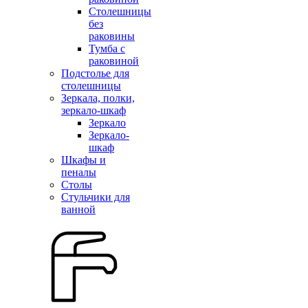
Столешницы
без
раковины
Тумба с
раковиной
Подстолье для
столешницы
Зеркала, полки,
зеркало-шкаф
Зеркало
Зеркало-
шкаф
Шкафы и
пеналы
Столы
Стульчики для
ванной