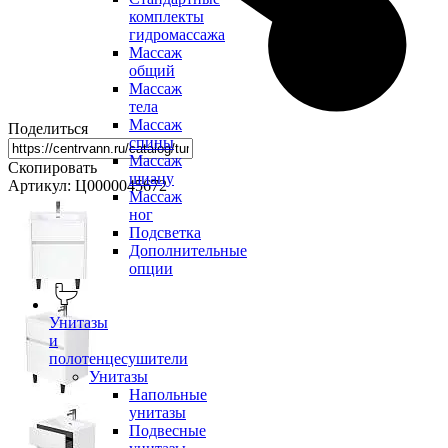
комплекты
гидромассажа
Массаж
общий
Массаж
тела
Массаж
Поделиться
спины
Массаж
Скопировать
шиацу
Артикул: Ц0000045672
Массаж
ног
Подсветка
Дополнительные
опции
Унитазы
и
полотенцесушители
Унитазы
Напольные
унитазы
Подвесные