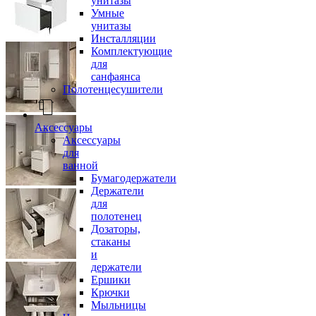
унитазы
Умные
унитазы
Инсталляции
Комплектующие
для
санфаянса
Полотенцесушители
Аксессуары
Аксессуары
для
ванной
Бумагодержатели
Держатели
для
полотенец
Дозаторы,
стаканы
и
держатели
Ершики
Крючки
Мыльницы