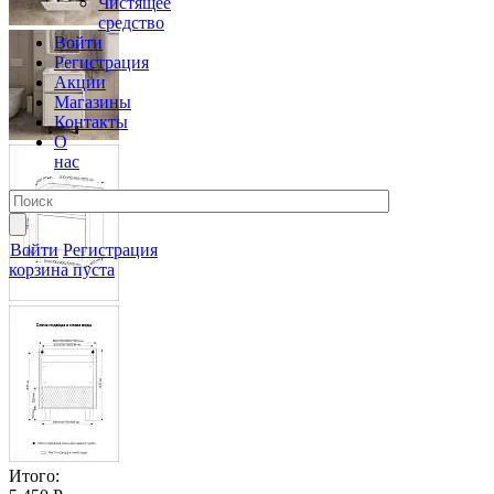
Чистящее
средство
Войти
Регистрация
Акции
Магазины
Контакты
О
нас
Войти
Регистрация
корзина пуста
Итого: