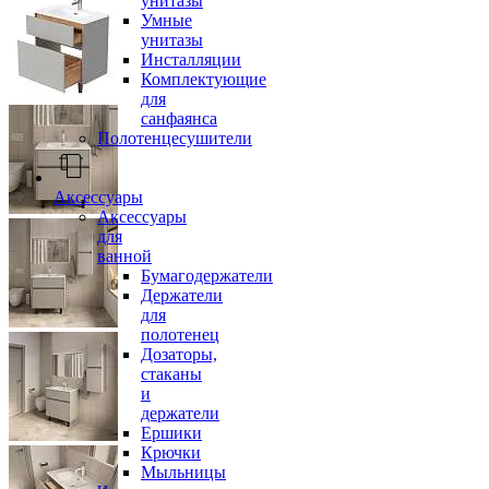
унитазы
Умные
унитазы
Инсталляции
Комплектующие
для
санфаянса
Полотенцесушители
Аксессуары
Аксессуары
для
ванной
Бумагодержатели
Держатели
для
полотенец
Дозаторы,
стаканы
и
держатели
Ершики
Крючки
Мыльницы