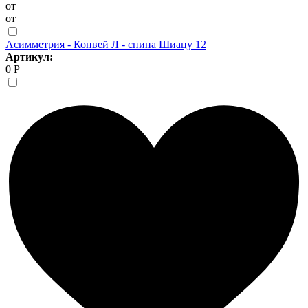
от
от
Асимметрия - Конвей Л - спина Шиацу 12
Артикул:
0 Р