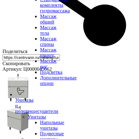
комплекты
гидромассажа
Массаж
общий
Массаж
тела
Массаж
спины
Массаж
Поделиться
шиацу
Массаж
Скопировать
ног
Артикул: Ц0000045662
Подсветка
Дополнительные
опции
Унитазы
и
полотенцесушители
Унитазы
Напольные
унитазы
Подвесные