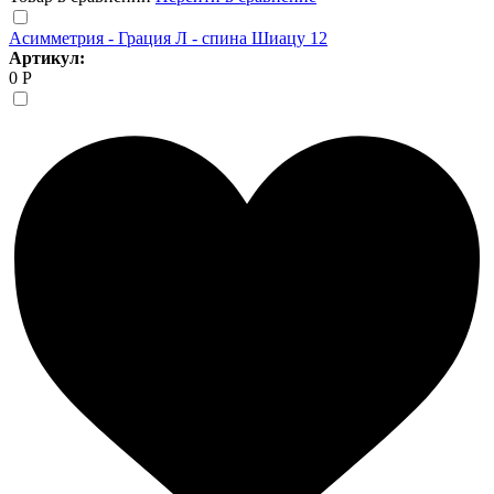
Асимметрия - Грация Л - спина Шиацу 12
Артикул:
0 Р