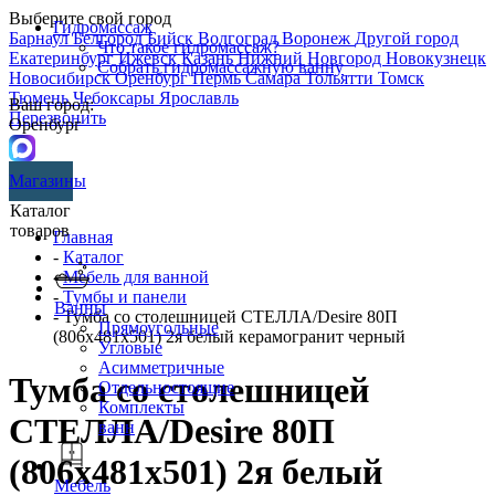
Выберите свой город
Гидромассаж
Барнаул
Белгород
Бийск
Волгоград
Воронеж
Другой город
Что такое гидромассаж?
Екатеринбург
Ижевск
Казань
Нижний Новгород
Новокузнецк
Собрать гидромассажную ванну
Новосибирск
Оренбург
Пермь
Самара
Тольятти
Томск
Тюмень
Чебоксары
Ярославль
Ваш город:
Перезвонить
Оренбург
Магазины
Каталог
товаров
Главная
-
Каталог
-
Мебель для ванной
-
Тумбы и панели
Ванны
- Тумба со столешницей СТЕЛЛА/Desire 80П
Прямоугольные
(806х481х501) 2я белый керамогранит черный
Угловые
Асимметричные
Тумба со столешницей
Отдельностоящие
Комплекты
СТЕЛЛА/Desire 80П
ванн
(806х481х501) 2я белый
Мебель