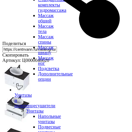
комплекты
гидромассажа
Массаж
общий
Массаж
тела
Массаж
спины
Поделиться
Массаж
шиацу
Скопировать
Массаж
Артикул: Ц0000046620
ног
Подсветка
Дополнительные
опции
Унитазы
и
полотенцесушители
Унитазы
Напольные
унитазы
Подвесные