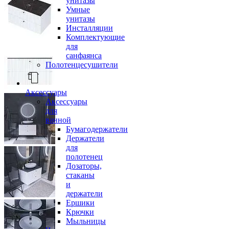
унитазы
Умные
унитазы
Инсталляции
Комплектующие
для
санфаянса
Полотенцесушители
Аксессуары
Аксессуары
для
ванной
Бумагодержатели
Держатели
для
полотенец
Дозаторы,
стаканы
и
держатели
Ершики
Крючки
Мыльницы