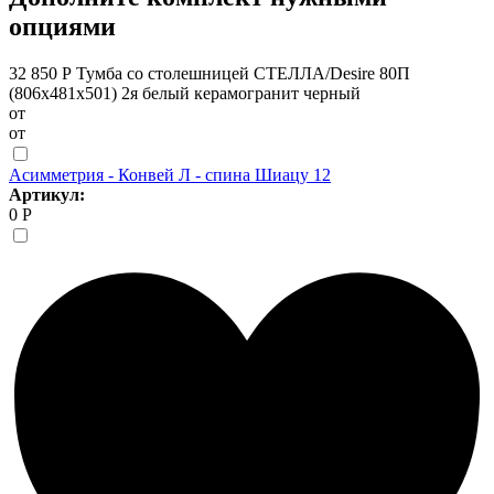
опциями
32 850 Р
Тумба со столешницей СТЕЛЛА/Desire 80П
(806х481х501) 2я белый керамогранит черный
от
от
Асимметрия - Конвей Л - спина Шиацу 12
Артикул:
0 Р