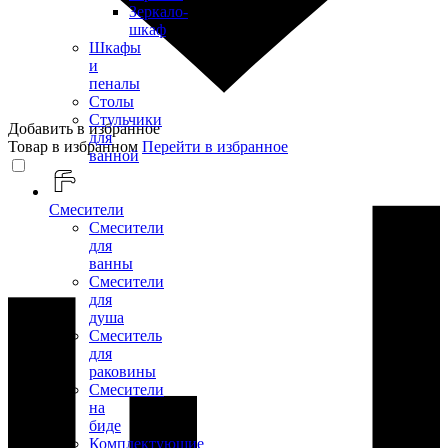
Зеркало-
шкаф
Шкафы
и
пеналы
Столы
Стульчики
Добавить в избранное
для
Товар в избранном
Перейти в избранное
ванной
Смесители
Смесители
для
ванны
Смесители
для
душа
Смеситель
для
раковины
Смесители
на
биде
Комплектующие