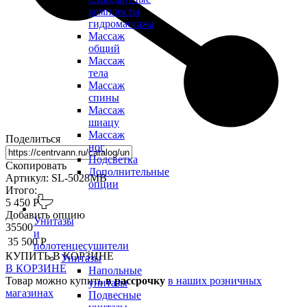
комплекты
гидромассажа
Массаж
общий
Массаж
тела
Массаж
спины
Массаж
шиацу
Массаж
Поделиться
ног
Подсветка
Скопировать
Дополнительные
Артикул: SL-5028MB
опции
Итого:
5 450 Р
Добавить опцию
Унитазы
35500
и
35 500 Р
полотенцесушители
КУПИТЬ
В КОРЗИНЕ
Унитазы
В КОРЗИНЕ
Напольные
Товар можно купить
в рассрочку
в наших розничных
унитазы
магазинах
Подвесные