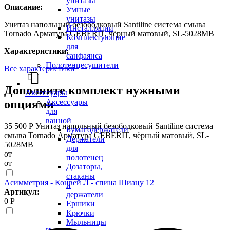
унитазы
Описание:
Умные
унитазы
Унитаз напольный безободковый Santiline система смыва
Инсталляции
Tornado Арматура GEBERIT, чёрный матовый, SL-5028MB
Комплектующие
для
Характеристики:
санфаянса
Полотенцесушители
Все характеристики
Дополните комплект нужными
Аксессуары
Аксессуары
опциями
для
ванной
35 500 Р
Унитаз напольный безободковый Santiline система
Бумагодержатели
смыва Tornado Арматура GEBERIT, чёрный матовый, SL-
Держатели
5028MB
для
от
полотенец
от
Дозаторы,
стаканы
Асимметрия - Конвей Л - спина Шиацу 12
и
Артикул:
держатели
0 Р
Ершики
Крючки
Мыльницы