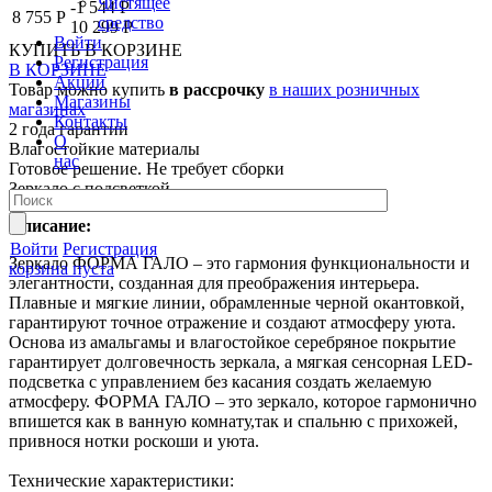
Чистящее
-1 544 Р
8 755 Р
средство
10 299 Р
Войти
КУПИТЬ
В КОРЗИНЕ
Регистрация
В КОРЗИНЕ
Акции
Товар можно купить
в рассрочку
в наших розничных
Магазины
магазинах
Контакты
2 года гарантии
О
Влагостойкие материалы
нас
Готовое решение. Не требует сборки
Зеркало с подсветкой
Описание:
Войти
Регистрация
Зеркало ФОРМА ГАЛО – это гармония функциональности и
корзина пуста
элегантности, созданная для преображения интерьера.
Плавные и мягкие линии, обрамленные черной окантовкой,
гарантируют точное отражение и создают атмосферу уюта.
Основа из амальгамы и влагостойкое серебряное покрытие
гарантирует долговечность зеркала, а мягкая сенсорная LED-
подсветка с управлением без касания создать желаемую
атмосферу. ФОРМА ГАЛО – это зеркало, которое гармонично
впишется как в ванную комнату,так и спальню с прихожей,
привнося нотки роскоши и уюта.
Технические характеристики: