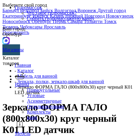
Выберите свой город
Гидромассаж
Барнаул
Белгород
Бийск
Волгоград
Воронеж
Другой город
Что такое гидромассаж?
Екатеринбург
Ижевск
Казань
Нижний Новгород
Новокузнецк
Собрать гидромассажную ванну
Новосибирск
Оренбург
Пермь
Самара
Тольятти
Томск
Тюмень
Чебоксары
Ярославль
Ваш город:
Перезвонить
Оренбург
Магазины
Каталог
товаров
Главная
-
Каталог
-
Мебель для ванной
-
Зеркала, полки, зеркало-шкаф для ванной
Ванны
- Зеркало ФОРМА ГАЛО (800х800х30) круг черный К01
Прямоугольные
LED датчик
Угловые
Асимметричные
Зеркало ФОРМА ГАЛО
Отдельностоящие
Комплекты
(800х800х30) круг черный
ванн
К01 LED датчик
Мебель