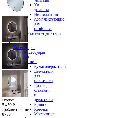
унитазы
Умные
унитазы
Инсталляции
Комплектующие
для
санфаянса
Полотенцесушители
Аксессуары
Аксессуары
для
ванной
Бумагодержатели
Держатели
для
полотенец
Дозаторы,
стаканы
и
держатели
Итого:
Ершики
5 450 Р
Крючки
Добавить опцию
Мыльницы
8755