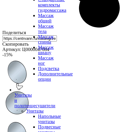
комплекты
гидромассажа
Массаж
общий
Массаж
тела
Поделиться
Массаж
спины
Скопировать
Массаж
Артикул: Ц0000047084
шиацу
-15
%
Массаж
ног
Подсветка
Дополнительные
опции
Унитазы
и
полотенцесушители
Унитазы
Напольные
унитазы
Подвесные