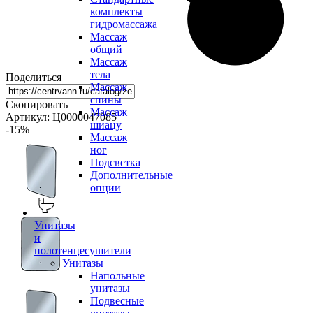
комплекты
гидромассажа
Массаж
общий
Массаж
тела
Поделиться
Массаж
спины
Скопировать
Массаж
Артикул: Ц0000047085
шиацу
-15
%
Массаж
ног
Подсветка
Дополнительные
опции
Унитазы
и
полотенцесушители
Унитазы
Напольные
унитазы
Подвесные