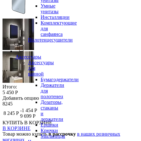
унитазы
Умные
унитазы
Инсталляции
Комплектующие
для
санфаянса
Полотенцесушители
Аксессуары
Аксессуары
для
ванной
Бумагодержатели
Держатели
Итого:
для
5 450 Р
полотенец
Добавить опцию
Дозаторы,
8245
стаканы
-1 454 Р
8 245 Р
и
9 699 Р
держатели
КУПИТЬ
В КОРЗИНЕ
Ершики
В КОРЗИНЕ
Крючки
Товар можно купить
в рассрочку
в наших розничных
Мыльницы
магазинах