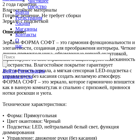
Чистящее
2 года гарантии
средство
Влагостойкие материалы
Войти
Готовое решение. Не требует сборки
Регистрация
Зеркало с подсветкой
Акции
Магазины
Описание:
Контакты
О
Зеркало ФОРМА СОФТ – это гармония функциональности и
нас
элегантности, созданная для преображения интерьера. Четкие
линии прямоугольника, обрамленные черной окантовкой,
гарантируют точное отражение и акцентируют изысканность
пространства. Влагостойкое покрытие гарантирует
долговечность зеркала, а мягкая сенсорная LED-подсветка с
Войти
Регистрация
управлением без касания создать желаемую атмосферу.
корзина пуста
ФОРМА СОФТ – это зеркало, которое гармонично впишется
как в ванную комнату,так и спальню с прихожей, привнося
нотки роскоши и уюта.
Технические характеристики:
• Форма: Прямоугольная
• Цвет окантовки: Черный
• Подсветка: LED, нейтральный белый свет, функция
диммирования
• Управление: движение руки (без касания)