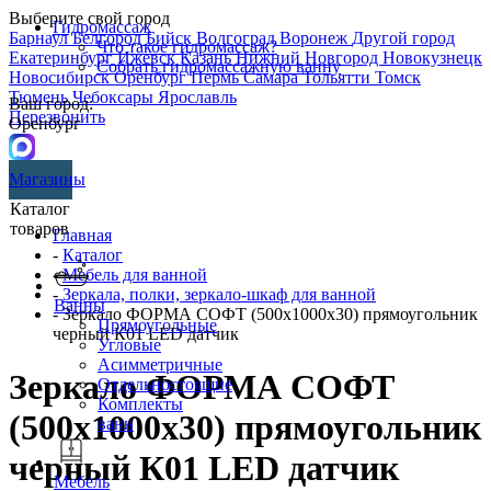
Выберите свой город
Гидромассаж
Барнаул
Белгород
Бийск
Волгоград
Воронеж
Другой город
Что такое гидромассаж?
Екатеринбург
Ижевск
Казань
Нижний Новгород
Новокузнецк
Собрать гидромассажную ванну
Новосибирск
Оренбург
Пермь
Самара
Тольятти
Томск
Тюмень
Чебоксары
Ярославль
Ваш город:
Перезвонить
Оренбург
Магазины
Каталог
товаров
Главная
-
Каталог
-
Мебель для ванной
-
Зеркала, полки, зеркало-шкаф для ванной
Ванны
- Зеркало ФОРМА СОФТ (500х1000х30) прямоугольник
Прямоугольные
черный К01 LED датчик
Угловые
Асимметричные
Зеркало ФОРМА СОФТ
Отдельностоящие
Комплекты
(500х1000х30) прямоугольник
ванн
черный К01 LED датчик
Мебель