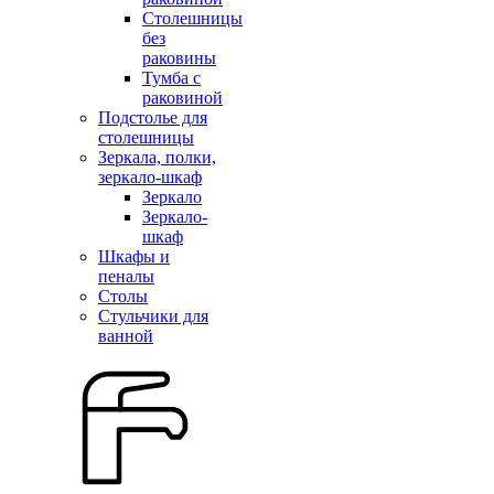
Столешницы
без
раковины
Тумба с
раковиной
Подстолье для
столешницы
Зеркала, полки,
зеркало-шкаф
Зеркало
Зеркало-
шкаф
Шкафы и
пеналы
Столы
Стульчики для
ванной