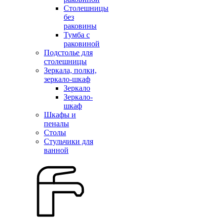
Столешницы
без
раковины
Тумба с
раковиной
Подстолье для
столешницы
Зеркала, полки,
зеркало-шкаф
Зеркало
Зеркало-
шкаф
Шкафы и
пеналы
Столы
Стульчики для
ванной