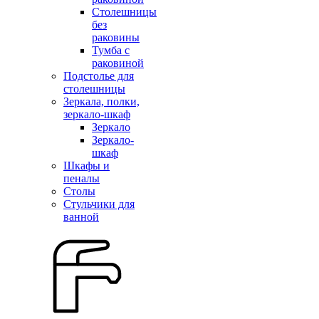
Столешницы
без
раковины
Тумба с
раковиной
Подстолье для
столешницы
Зеркала, полки,
зеркало-шкаф
Зеркало
Зеркало-
шкаф
Шкафы и
пеналы
Столы
Стульчики для
ванной