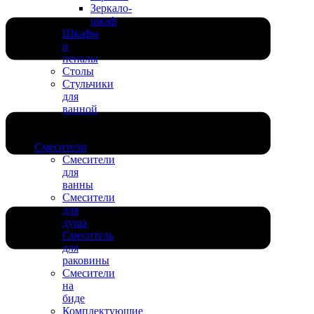
Зеркало-
шкаф
Шкафы
и
пеналы
Столы
Стульчики
для
ванной
Смесители
Смесители
для
ванны
Смесители
для
душа
Смеситель
для
раковины
Смесители
на
биде
Комплектующие