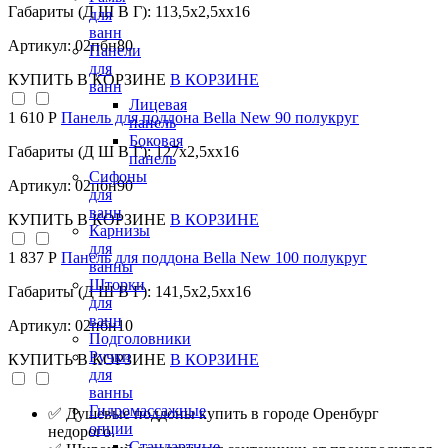
Габариты (Д Ш В Г): 113,5x2,5xx16
для
ванн
Артикул: 02пбн80
Панели
для
КУПИТЬ
В КОРЗИНЕ
В КОРЗИНЕ
ванн
Лицевая
1 610 Р
Панель для поддона Bella New 90 полукруг
панель
Боковая
Габариты (Д Ш В Г): 127x2,5xx16
панель
Сифоны
Артикул: 02пбн90
для
ванн
КУПИТЬ
В КОРЗИНЕ
В КОРЗИНЕ
Карнизы
для
1 837 Р
Панель для поддона Bella New 100 полукруг
ванны
Шторки
Габариты (Д Ш В Г): 141,5x2,5xx16
для
ванн
Артикул: 02пбн10
Подголовники
Ручки
КУПИТЬ
В КОРЗИНЕ
В КОРЗИНЕ
для
ванны
Гидромассажные
✅ Душевые поддоны купить в городе Оренбург
опции
недорого.
Стандартные