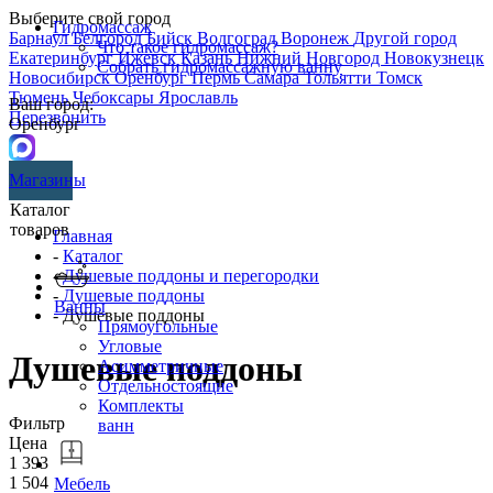
Выберите свой город
Гидромассаж
Барнаул
Белгород
Бийск
Волгоград
Воронеж
Другой город
Что такое гидромассаж?
Екатеринбург
Ижевск
Казань
Нижний Новгород
Новокузнецк
Собрать гидромассажную ванну
Новосибирск
Оренбург
Пермь
Самара
Тольятти
Томск
Тюмень
Чебоксары
Ярославль
Ваш город:
Перезвонить
Оренбург
Магазины
Каталог
товаров
Главная
-
Каталог
-
Душевые поддоны и перегородки
-
Душевые поддоны
Ванны
- Душевые поддоны
Прямоугольные
Угловые
Душевые поддоны
Асимметричные
Отдельностоящие
Комплекты
Фильтр
ванн
Цена
1 393
1 504
Мебель