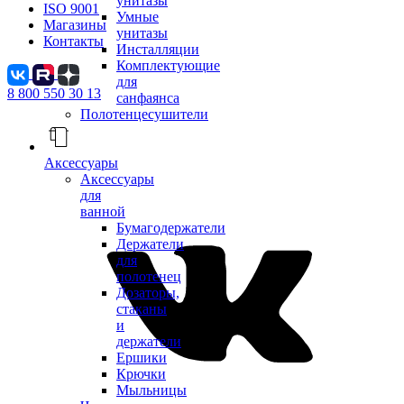
унитазы
ISO 9001
Умные
Магазины
унитазы
Контакты
Инсталляции
Комплектующие
для
8 800 550 30 13
санфаянса
Полотенцесушители
Аксессуары
Аксессуары
для
ванной
Бумагодержатели
Держатели
для
полотенец
Дозаторы,
стаканы
и
держатели
Ершики
Крючки
Мыльницы