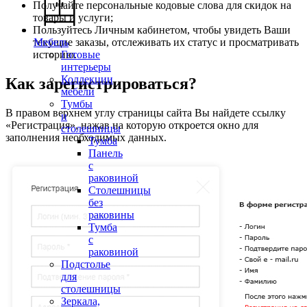
Получайте персональные кодовые слова для скидок на
товары и услуги;
Пользуйтесь Личным кабинетом, чтобы увидеть Ваши
текущие заказы, отслеживать их статус и просматривать
Мебель
историю.
Готовые
интерьеры
Коллекции
Как зарегистрироваться?
мебели
Тумбы
В правом верхнем углу страницы сайта Вы найдете ссылку
и
«Регистрация», нажав на которую откроется окно для
столешницы
заполнения необходимых данных.
Тумба
Панель
с
раковиной
Столешницы
без
раковины
Тумба
с
раковиной
Подстолье
для
столешницы
Зеркала,