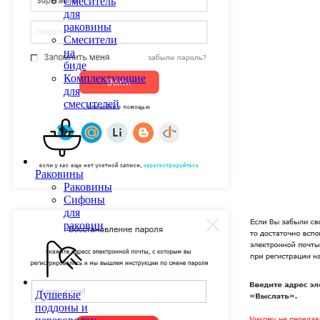
Смеситель
для
раковины
Смесители
на
биде
Комплектующие
для
смесителей
Раковины
Раковины
Сифоны
для
раковин
Душевые
поддоны и