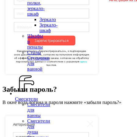
полки,
зеркало-
шкаф
Зеркало
Зеркало-
шкаф
Шкафы
и
пеналы
Столы
Стульчики
для
ванной
Забыли пароль?
Смесители
В окне вода логина и пароля нажмите «забыли пароль?»
Смесители
для
ванны
Смесители
для
душа