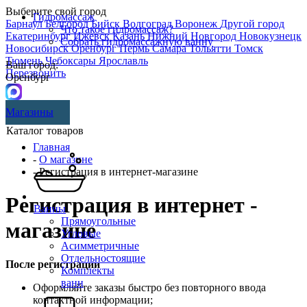
Выберите свой город
Гидромассаж
Барнаул
Белгород
Бийск
Волгоград
Воронеж
Другой город
Что такое гидромассаж?
Екатеринбург
Ижевск
Казань
Нижний Новгород
Новокузнецк
Собрать гидромассажную ванну
Новосибирск
Оренбург
Пермь
Самара
Тольятти
Томск
Тюмень
Чебоксары
Ярославль
Ваш город:
Перезвонить
Оренбург
Магазины
Каталог товаров
Главная
-
О магазине
- Регистрация в интернет-магазине
Регистрация в интернет -
Ванны
Прямоугольные
магазине
Угловые
Асимметричные
Отдельностоящие
После регистрации
Комплекты
ванн
Оформляйте заказы быстро без повторного ввода
контактной информации;