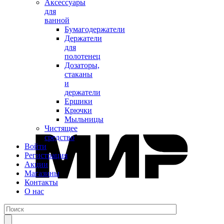
Аксессуары
для
ванной
Бумагодержатели
Держатели
для
полотенец
Дозаторы,
стаканы
и
держатели
Ершики
Крючки
Мыльницы
Чистящее
средство
Войти
Регистрация
Акции
Магазины
Контакты
О нас