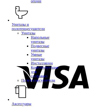
опции
Унитазы и
полотенцесушители
Унитазы
Напольные
унитазы
Подвесные
унитазы
Умные
унитазы
Инсталляции
Комплектующие
для
санфаянса
Полотенцесушители
Аксессуары