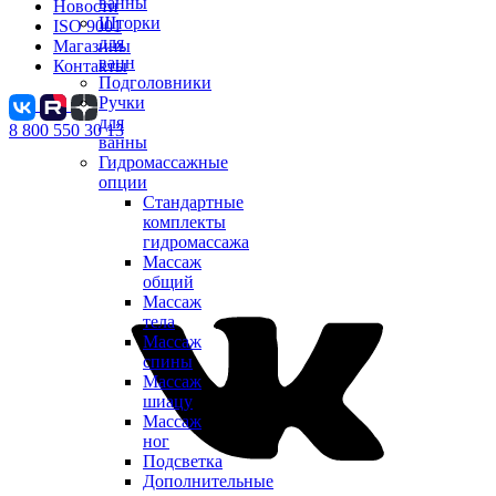
ванны
Новости
Шторки
ISO 9001
для
Магазины
ванн
Контакты
Подголовники
Ручки
для
8 800 550 30 13
ванны
Гидромассажные
опции
Стандартные
комплекты
гидромассажа
Массаж
общий
Массаж
тела
Массаж
спины
Массаж
шиацу
Массаж
ног
Подсветка
Дополнительные