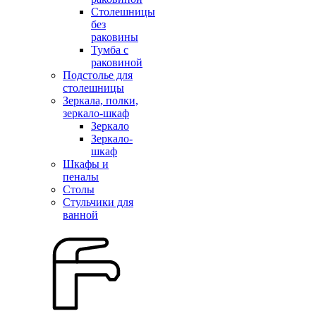
Столешницы
без
раковины
Тумба с
раковиной
Подстолье для
столешницы
Зеркала, полки,
зеркало-шкаф
Зеркало
Зеркало-
шкаф
Шкафы и
пеналы
Столы
Стульчики для
ванной