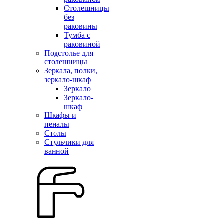
Столешницы
без
раковины
Тумба с
раковиной
Подстолье для
столешницы
Зеркала, полки,
зеркало-шкаф
Зеркало
Зеркало-
шкаф
Шкафы и
пеналы
Столы
Стульчики для
ванной