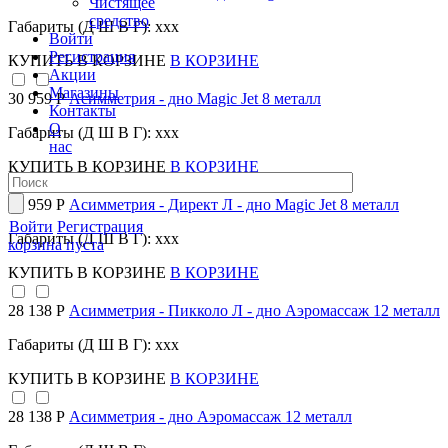
Чистящее
средство
Габариты (Д Ш В Г): xxx
Войти
Регистрация
КУПИТЬ
В КОРЗИНЕ
В КОРЗИНЕ
Акции
Магазины
30 959 Р
Асимметрия - дно Magic Jet 8 металл
Контакты
О
Габариты (Д Ш В Г): xxx
нас
КУПИТЬ
В КОРЗИНЕ
В КОРЗИНЕ
30 959 Р
Асимметрия - Директ Л - дно Magic Jet 8 металл
Войти
Регистрация
Габариты (Д Ш В Г): xxx
корзина пуста
КУПИТЬ
В КОРЗИНЕ
В КОРЗИНЕ
28 138 Р
Асимметрия - Пикколо Л - дно Аэромассаж 12 металл
Габариты (Д Ш В Г): xxx
КУПИТЬ
В КОРЗИНЕ
В КОРЗИНЕ
28 138 Р
Асимметрия - дно Аэромассаж 12 металл