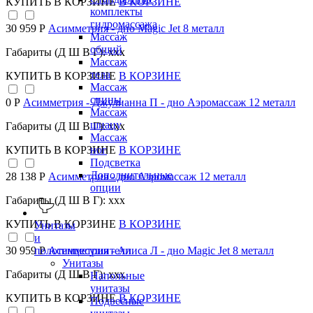
КУПИТЬ
В КОРЗИНЕ
В КОРЗИНЕ
комплекты
гидромассажа
30 959 Р
Асимметрия - дно Magic Jet 8 металл
Массаж
общий
Габариты (Д Ш В Г): xxx
Массаж
тела
КУПИТЬ
В КОРЗИНЕ
В КОРЗИНЕ
Массаж
спины
0 Р
Асимметрия - Джулианна П - дно Аэромассаж 12 металл
Массаж
шиацу
Габариты (Д Ш В Г): xxx
Массаж
КУПИТЬ
В КОРЗИНЕ
В КОРЗИНЕ
ног
Подсветка
Дополнительные
28 138 Р
Асимметрия - дно Аэромассаж 12 металл
опции
Габариты (Д Ш В Г): xxx
КУПИТЬ
В КОРЗИНЕ
В КОРЗИНЕ
Унитазы
и
полотенцесушители
30 959 Р
Асимметрия - Алиса Л - дно Magic Jet 8 металл
Унитазы
Габариты (Д Ш В Г): xxx
Напольные
унитазы
КУПИТЬ
В КОРЗИНЕ
В КОРЗИНЕ
Подвесные