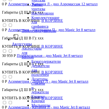
унитазы
0 Р
Асимметрия - Катания Л - дно Аэромассаж 12 металл
Умные
унитазы
Габариты (Д Ш В Г): xxx
Инсталляции
Комплектующие
КУПИТЬ
В КОРЗИНЕ
В КОРЗИНЕ
для
санфаянса
0 Р
Асимметрия - Джулианна П - дно Magic Jet 8 металл
Полотенцесушители
Габариты (Д Ш В Г): xxx
Аксессуары
КУПИТЬ
В КОРЗИНЕ
В КОРЗИНЕ
Аксессуары
для
30 959 Р
Прямоугольная - дно Magic Jet 8 металл
ванной
Бумагодержатели
Габариты (Д Ш В Г): xxx
Держатели
для
КУПИТЬ
В КОРЗИНЕ
В КОРЗИНЕ
полотенец
Дозаторы,
0 Р
Асимметрия - Директ Л - дно Magic Jet 8 металл
стаканы
и
Габариты (Д Ш В Г): xxx
держатели
Ершики
КУПИТЬ
В КОРЗИНЕ
В КОРЗИНЕ
Крючки
Мыльницы
0 Р
Асимметрия - Катания Л - дно Magic Jet 8 металл