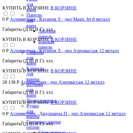
для
КУПИТЬ
В КОРЗИНЕ
В КОРЗИНЕ
ванн
Панели
0 Р
Асимметрия - Катания Л - дно Magic Jet 8 металл
для
ванн
Габариты (Д Ш В Г): xxx
Лицевая
панель
КУПИТЬ
В КОРЗИНЕ
В КОРЗИНЕ
Боковая
панель
0 Р
Асимметрия - Катания Л - дно Аэромассаж 12 металл
Сифоны
для
Габариты (Д Ш В Г): xxx
ванн
Карнизы
КУПИТЬ
В КОРЗИНЕ
В КОРЗИНЕ
для
ванны
28 138 Р
Асимметрия - дно Аэромассаж 12 металл
Шторки
для
Габариты (Д Ш В Г): xxx
ванн
Подголовники
КУПИТЬ
В КОРЗИНЕ
В КОРЗИНЕ
Ручки
для
0 Р
Асимметрия - Джулианна П - дно Аэромассаж 12 металл
ванны
Гидромассажные
Габариты (Д Ш В Г): xxx
опции
Стандартные