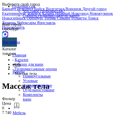
Выберите свой город
Гидромассаж
Барнаул
Белгород
Бийск
Волгоград
Воронеж
Другой город
Что такое гидромассаж?
Екатеринбург
Ижевск
Казань
Нижний Новгород
Новокузнецк
Собрать гидромассажную ванну
Новосибирск
Оренбург
Пермь
Самара
Тольятти
Томск
Тюмень
Чебоксары
Ярославль
Ваш город:
Перезвонить
Оренбург
Магазины
Каталог
товаров
Главная
-
Каталог
-
Опции для ванн
-
Гидромассажные опции
Ванны
- Массаж тела
Прямоугольные
Угловые
Массаж тела
Асимметричные
Отдельностоящие
Комплекты
Фильтр
ванн
Цена
0
7 740
Мебель