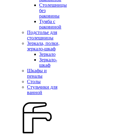
Столешницы
без
раковины
Тумба с
раковиной
Подстолье для
столешницы
Зеркала, полки,
зеркало-шкаф
Зеркало
Зеркало-
шкаф
Шкафы и
пеналы
Столы
Стульчики для
ванной