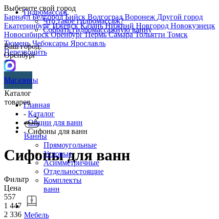
Выберите свой город
Гидромассаж
Барнаул
Белгород
Бийск
Волгоград
Воронеж
Другой город
Что такое гидромассаж?
Екатеринбург
Ижевск
Казань
Нижний Новгород
Новокузнецк
Собрать гидромассажную ванну
Новосибирск
Оренбург
Пермь
Самара
Тольятти
Томск
Тюмень
Чебоксары
Ярославль
Ваш город:
Перезвонить
Оренбург
Магазины
Каталог
товаров
Главная
-
Каталог
-
Опции для ванн
- Сифоны для ванн
Ванны
Прямоугольные
Сифоны для ванн
Угловые
Асимметричные
Отдельностоящие
Фильтр
Комплекты
Цена
ванн
557
1 447
2 336
Мебель