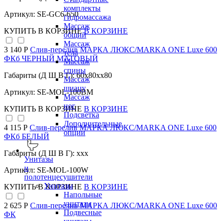
комплекты
Артикул: SE-GC6-650
гидромассажа
Массаж
КУПИТЬ
В КОРЗИНЕ
В КОРЗИНЕ
общий
Массаж
3 140 Р
Слив-перелив МАРКА ЛЮКС/MARKA ONE Luxe 600
тела
ФКб ЧЕРНЫЙ МАТОВЫЙ
Массаж
спины
Габариты (Д Ш В Г): 60x80xx80
Массаж
шиацу
Артикул: SE-MOL-100BM
Массаж
ног
КУПИТЬ
В КОРЗИНЕ
В КОРЗИНЕ
Подсветка
Дополнительные
4 115 Р
Слив-перелив МАРКА ЛЮКС/MARKA ONE Luxe 600
опции
ФКб БЕЛЫЙ
Габариты (Д Ш В Г): xxx
Унитазы
и
Артикул: SE-MOL-100W
полотенцесушители
Унитазы
КУПИТЬ
В КОРЗИНЕ
В КОРЗИНЕ
Напольные
унитазы
2 625 Р
Слив-перелив МАРКА ЛЮКС/MARKA ONE Luxe 600
Подвесные
ФК