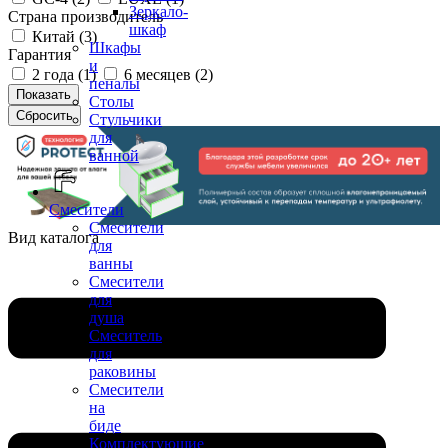
Зеркало-
Страна производитель
шкаф
Китай (
3
)
Шкафы
Гарантия
и
2 года (
1
)
6 месяцев (
2
)
пеналы
Столы
Стульчики
для
ванной
Смесители
Смесители
Вид каталога
для
ванны
Смесители
для
душа
Смеситель
для
раковины
Смесители
на
биде
Комплектующие