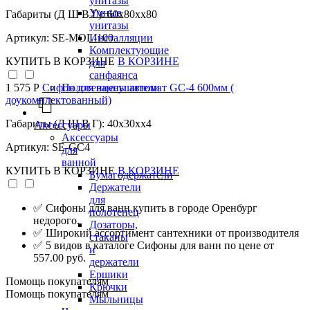
унитазы
Умные
Габариты (Д Ш В Г): 60x80xx80
унитазы
Инсталляции
Артикул: SE-MOL-100
Комплектующие
КУПИТЬ
В КОРЗИНЕ
В КОРЗИНЕ
для
санфаянса
Полотенцесушители
1 575 Р
Сифон для ванны автомат GC-4 600мм (
доукомплектованный)
Габариты (Д Ш В Г): 40x30xx4
Аксессуары
Аксессуары
Артикул: SE-GC4
для
ванной
КУПИТЬ
В КОРЗИНЕ
В КОРЗИНЕ
Бумагодержатели
Держатели
для
✅ Сифоны для ванн купить в городе Оренбург
полотенец
недорого.
Дозаторы,
✅ Широкий ассортимент сантехники от производителя
стаканы
✅ 5 видов в каталоге Сифоны для ванн по цене от
и
557.00 руб.
держатели
Ершики
Помощь покупателям
Крючки
Помощь покупателям
Мыльницы