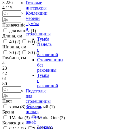
3 226
Готовые
4 115
интерьеры
Коллекции
мебели
Тумбы
Назначение
и
для ванны (
1
)
столешницы
Длина, см
Тумба
40 (
2
)
60 (
2
)
Панель
Ширина, см
с
30 (
2
)
80 (
2
)
раковиной
Глубина, см
Столешницы
4
без
23
раковины
42
Тумба
61
с
80
раковиной
Подстолье
для
Цвет
столешницы
Зеркала,
хром (
3
)
черный (
1
)
полки,
Бренд
зеркало-
1Marka (
3
)
Marka One (
2
)
шкаф
Коллекция
Зеркало
GC-4 (
2
)
LUXE (
1
)