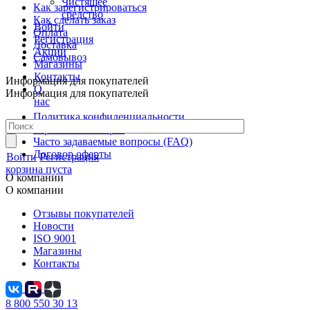
Чистящее
Как зарегистрироваться
средство
Как сделать заказ
Войти
Оплата
Регистрация
Доставка
Акции
Самовывоз
Магазины
Контакты
Информация для покупателей
О
Информация для покупателей
нас
Политика конфиденциальности
Гарантия и возврат
Часто задаваемые вопросы (FAQ)
Договор оферты
Войти
Регистрация
корзина пуста
О компании
О компании
Отзывы покупателей
Новости
ISO 9001
Магазины
Контакты
8 800 550 30 13