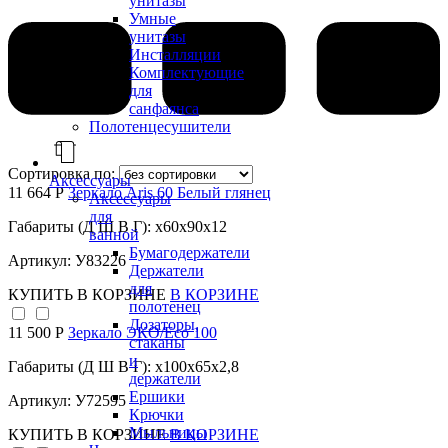
унитазы
Умные
унитазы
Инсталляции
Комплектующие
для
санфаянса
Полотенцесушители
Сортировка по:
Аксессуары
11 664 Р
Зеркало Aris 60 Белый глянец
Аксессуары
для
Габариты (Д Ш В Г): x60x90x12
ванной
Бумагодержатели
Артикул: У83226
Держатели
для
КУПИТЬ
В КОРЗИНЕ
В КОРЗИНЕ
полотенец
Дозаторы,
11 500 Р
Зеркало ЭКО/Eco 100
стаканы
и
Габариты (Д Ш В Г): x100x65x2,8
держатели
Ершики
Артикул: У72595
Крючки
Мыльницы
КУПИТЬ
В КОРЗИНЕ
В КОРЗИНЕ