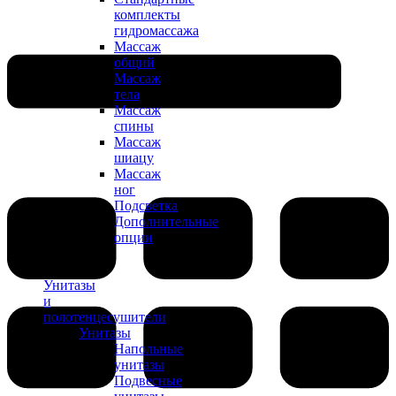
комплекты
гидромассажа
Массаж
общий
Массаж
тела
Массаж
спины
Массаж
шиацу
Массаж
ног
Подсветка
Дополнительные
опции
Унитазы
и
полотенцесушители
Унитазы
Напольные
унитазы
Подвесные