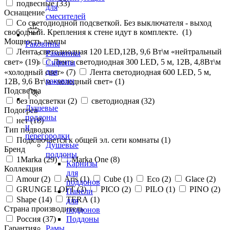
подвесные (
33
)
для
Оснащение
смесителей
Со светодиодной подсветкой. Без выключателя - выход
свободный. Крепления к стене идут в комплекте. (
1
)
Мощность лампы
Раковины
Лента светодиодная 120 LED,12В, 9,6 Вт\м «нейтральный
Раковины
свет» (
19
)
Лента светодиодная 300 LED, 5 м, 12В, 4,8Вт\м
Сифоны
для
«холодный свет» (
7
)
Лента светодиодная 600 LED, 5 м,
раковин
12В, 9,6 Вт\м «холодный свет» (
1
)
Подсветка
без подсветки (
2
)
светодиодная (
32
)
Душевые
Подогрев
поддоны
нет (
18
)
и
Тип подводки
перегородки
Подключается к общей эл. сети комнаты (
1
)
Душевые
Бренд
поддоны
1Marka (
29
)
Marka One (
8
)
Карнизы
Коллекция
для
Amour (
2
)
Aris (
1
)
Cube (
1
)
Eco (
2
)
Glace (
2
)
поддонов
GRUNGE LOFT (
3
)
PICO (
2
)
PILO (
1
)
PINO (
2
)
Панели
Shape (
14
)
TERA (
1
)
для
Страна производитель
поддонов
Россия (
37
)
Поддоны
Гарантия
Рамы