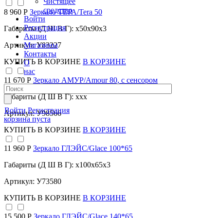
Чистящее
средство
8 960 Р
Зеркало ТЕРА/Tera 50
Войти
Регистрация
Габариты (Д Ш В Г): x50x90x3
Акции
Магазины
Артикул: У83227
Контакты
КУПИТЬ
В КОРЗИНЕ
В КОРЗИНЕ
О
нас
11 670 Р
Зеркало АМУР/Amour 80, с сенсором
Габариты (Д Ш В Г): xxx
Войти
Регистрация
Артикул: У98566
корзина пуста
КУПИТЬ
В КОРЗИНЕ
В КОРЗИНЕ
11 960 Р
Зеркало ГЛЭЙС/Glace 100*65
Габариты (Д Ш В Г): x100x65x3
Артикул: У73580
КУПИТЬ
В КОРЗИНЕ
В КОРЗИНЕ
15 500 Р
Зеркало ГЛЭЙС/Glace 140*65