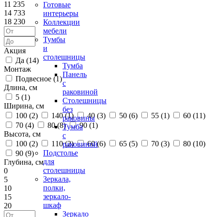
11 235
Готовые
14 733
интерьеры
18 230
Коллекции
мебели
Тумбы
и
Акция
столешницы
Да (
14
)
Тумба
Монтаж
Панель
Подвесное (
1
)
с
Длина, см
раковиной
5 (
1
)
Столешницы
Ширина, см
без
100 (
2
)
140 (
1
)
40 (
3
)
50 (
6
)
55 (
1
)
60 (
11
)
раковины
70 (
4
)
80 (
8
)
90 (
1
)
Тумба
Высота, см
с
100 (
2
)
110 (
2
)
60 (
6
)
65 (
5
)
70 (
3
)
80 (
10
)
раковиной
Подстолье
90 (
9
)
для
Глубина, см
столешницы
0
Зеркала,
5
полки,
10
зеркало-
15
шкаф
20
Зеркало