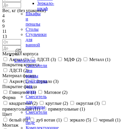
Зеркало-
шкаф
Вес, кг (без упаковки)
Шкафы
4
и
6
пеналы
9
Столы
11
Стульчики
13
для
ванной
Материал корпуса
Акрил (
1
)
ЛДСП (
3
)
МДФ (
2
)
Металл (
1
)
Смесители
Покрытие корпуса
Смесители
ЛДСП (
2
)
для
Материал фасада
ванны
Смесители
Акрил (
1
)
Зеркало (
3
)
для
Покрытие фасада
душа
Глянцевое (
1
)
Матовое (
2
)
Смеситель
Форма
для
квадратная (
2
)
круглые (
2
)
округлая (
3
)
раковины
прямоугольная (
11
)
прямоугольные (
1
)
Смесители
Цвет
на
белый (
6
)
дуб вотан (
1
)
зеркало (
5
)
черный (
1
)
биде
Монтаж
Комплектующие