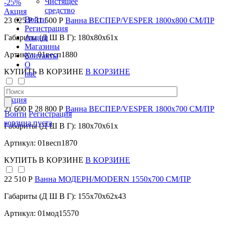
Чистящее
-25
%
средство
Акция
Войти
23 625 Р
31 500 Р
Ванна ВЕСПЕР/VESPER 1800х800 СМ/ПР
Регистрация
Акции
Габариты (Д Ш В Г): 180x80x61x
Магазины
Артикул: 01весп1880
Контакты
О
КУПИТЬ
В КОРЗИНЕ
В КОРЗИНЕ
нас
-25
%
Акция
21 600 Р
28 800 Р
Ванна ВЕСПЕР/VESPER 1800х700 СМ/ПР
Войти
Регистрация
корзина пуста
Габариты (Д Ш В Г): 180x70x61x
Артикул: 01весп1870
КУПИТЬ
В КОРЗИНЕ
В КОРЗИНЕ
22 510 Р
Ванна МОДЕРН/MODERN 1550х700 СМ/ПР
Габариты (Д Ш В Г): 155x70x62x43
Артикул: 01мод15570