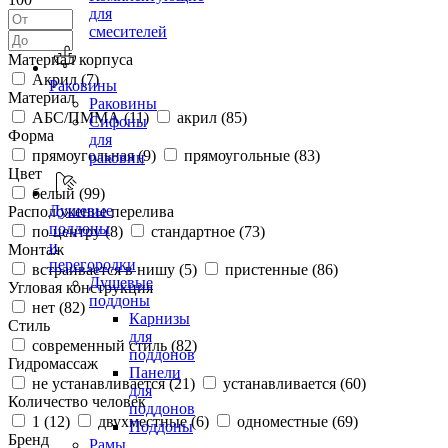
для
смесителей
Материал корпуса
Акрил (
7
)
Раковины
Материал
Раковины
АБС/ПММА (
11
)
акрил (
85
)
Сифоны
Форма
для
прямоугольная (
9
)
прямоугольные (
83
)
раковин
Цвет
белый (
99
)
Душевые
Расположение перелива
поддоны
по центру (
8
)
стандартное (
73
)
и
Монтаж
перегородки
встраивается в нишу (
5
)
пристенные (
86
)
Душевые
Угловая конструкция
поддоны
нет (
82
)
Карнизы
Стиль
для
современный стиль (
82
)
поддонов
Гидромассаж
Панели
не устанавливается (
21
)
устанавливается (
60
)
для
Количество человек
поддонов
1 (
12
)
двухместные (
6
)
одноместные (
69
)
Поддоны
Бренд
Рамы