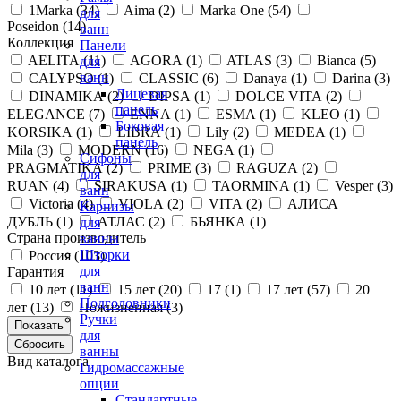
1Marka (
34
)
Aima (
2
)
Marka One (
54
)
для
Poseidon (
14
)
ванн
Коллекция
Панели
AELITA (
11
)
AGORA (
1
)
ATLAS (
3
)
Bianca (
5
)
для
ванн
CALYPSO (
1
)
CLASSIC (
6
)
Danaya (
1
)
Darina (
3
)
Лицевая
DINAMIKA (
2
)
DIPSA (
1
)
DOLCE VITA (
2
)
панель
ELEGANCE (
7
)
ENNA (
1
)
ESMA (
1
)
KLEO (
1
)
Боковая
KORSIKA (
1
)
LIBRA (
1
)
Lily (
2
)
MEDEA (
1
)
панель
Mila (
3
)
MODERN (
16
)
NEGA (
1
)
Сифоны
PRAGMATIKA (
2
)
PRIME (
3
)
RAGUZA (
2
)
для
RUAN (
4
)
SIRAKUSA (
1
)
TAORMINA (
1
)
Vesper (
3
)
ванн
Victoria (
4
)
VIOLA (
2
)
VITA (
2
)
АЛИСА
Карнизы
ДУБЛЬ (
1
)
АТЛАС (
2
)
БЬЯНКА (
1
)
для
Страна производитель
ванны
Шторки
Россия (
103
)
для
Гарантия
ванн
10 лет (
11
)
15 лет (
20
)
17 (
1
)
17 лет (
57
)
20
Подголовники
лет (
13
)
Пожизненная (
3
)
Ручки
для
ванны
Вид каталога
Гидромассажные
опции
Стандартные