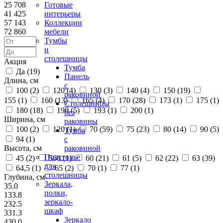
25 708
Готовые
41 425
интерьеры
57 143
Коллекции
72 860
мебели
Тумбы
и
столешницы
Акция
Тумба
Да (
19
)
Панель
Длина, см
с
100 (
2
)
120 (
4
)
130 (
3
)
140 (
4
)
150 (
19
)
раковиной
155 (
1
)
160 (
13
)
165 (
4
)
170 (
28
)
173 (
1
)
175 (
1
)
Столешницы
180 (
18
)
190 (
5
)
193 (
1
)
200 (
1
)
без
Ширина, см
раковины
100 (
2
)
120 (
1
)
70 (
59
)
75 (
23
)
80 (
14
)
90 (
5
)
Тумба
94 (
1
)
с
Высота, см
раковиной
Подстолье
45 (
2
)
560 (
1
)
60 (
21
)
61 (
5
)
62 (
22
)
63 (
39
)
для
64,5 (
1
)
65 (
2
)
70 (
1
)
77 (
1
)
столешницы
Глубина, см
Зеркала,
35.0
полки,
133.8
зеркало-
232.5
шкаф
331.3
Зеркало
430.0