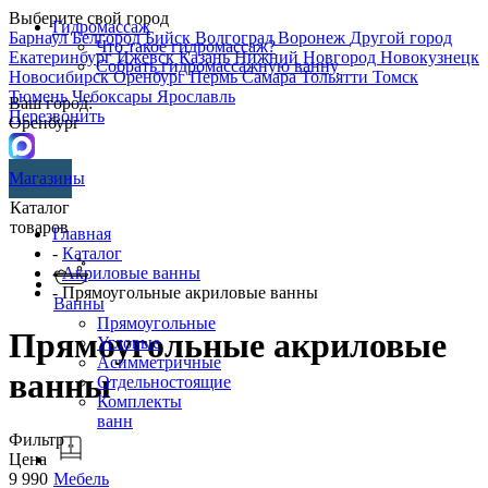
Выберите свой город
Гидромассаж
Барнаул
Белгород
Бийск
Волгоград
Воронеж
Другой город
Что такое гидромассаж?
Екатеринбург
Ижевск
Казань
Нижний Новгород
Новокузнецк
Собрать гидромассажную ванну
Новосибирск
Оренбург
Пермь
Самара
Тольятти
Томск
Тюмень
Чебоксары
Ярославль
Ваш город:
Перезвонить
Оренбург
Магазины
Каталог
товаров
Главная
-
Каталог
-
Акриловые ванны
- Прямоугольные акриловые ванны
Ванны
Прямоугольные
Прямоугольные акриловые
Угловые
Асимметричные
ванны
Отдельностоящие
Комплекты
ванн
Фильтр
Цена
9 990
Мебель