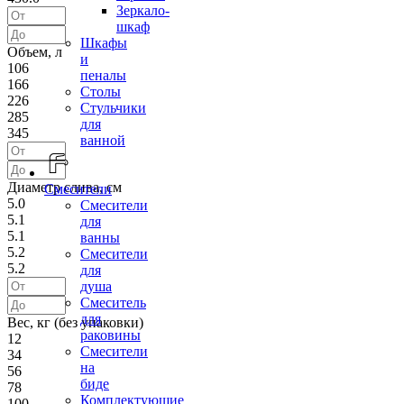
Зеркало-
шкаф
Шкафы
Объем, л
и
106
пеналы
166
Столы
226
Стульчики
285
для
345
ванной
Диаметр слива, см
Смесители
5.0
Смесители
5.1
для
5.1
ванны
5.2
Смесители
5.2
для
душа
Смеситель
для
Вес, кг (без упаковки)
раковины
12
Смесители
34
на
56
биде
78
Комплектующие
100