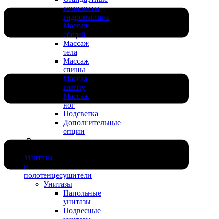
комплекты
гидромассажа
Массаж
общий
Массаж
тела
Массаж
спины
Массаж
шиацу
Массаж
ног
Подсветка
Дополнительные
опции
Унитазы
и
полотенцесушители
Унитазы
Напольные
унитазы
Подвесные