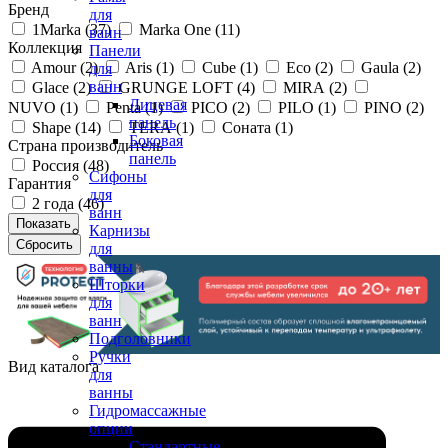
Бренд
для
1Marka (
37
)
Marka One (
11
)
ванн
Коллекция
Панели
Amour (
2
)
Aris (
1
)
Cube (
1
)
Eco (
2
)
Gaula (
2
)
для
ванн
Glace (
2
)
GRUNGE LOFT (
4
)
MIRA (
2
)
Лицевая
NUVO (
1
)
Penta (
1
)
PICO (
2
)
PILO (
1
)
PINO (
2
)
панель
Shape (
14
)
TERA (
1
)
Соната (
1
)
Боковая
Страна производитель
панель
Россия (
48
)
Сифоны
Гарантия
для
2 года (
46
)
ванн
Карнизы
для
ванны
Шторки
для
ванн
Подголовники
Ручки
Вид каталога
для
ванны
Гидромассажные
опции
Стандартные