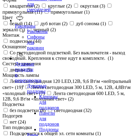
для
квадратная (
2
)
круглые (
2
)
округлая (
3
)
смесителей
прямоугольная (
11
)
прямоугольные (
1
)
Цвет
белый (
14
)
дуб вотан (
2
)
дуб сонома (
1
)
Раковины
зеркало (
5
)
черный (
2
)
Раковины
Монтаж
Сифоны
подвесные (
44
)
для
Оснащение
раковин
Со светодиодной подсветкой. Без выключателя - выход
свободный. Крепления к стене идут в комплекте. (
1
)
Система хранения
Душевые
поддоны
дверцы (
5
)
и
Мощность лампы
перегородки
Лента светодиодная 120 LED,12В, 9,6 Вт\м «нейтральный
Душевые
свет» (
19
)
Лента светодиодная 300 LED, 5 м, 12В, 4,8Вт\м
поддоны
«холодный свет» (
7
)
Лента светодиодная 600 LED, 5 м,
Карнизы
12В, 9,6 Вт\м «холодный свет» (
2
)
для
Подсветка
поддонов
без подсветки (
8
)
светодиодная (
32
)
Панели
Подогрев
для
нет (
24
)
поддонов
Тип подводки
Поддоны
Подключается к общей эл. сети комнаты (
1
)
Рамы