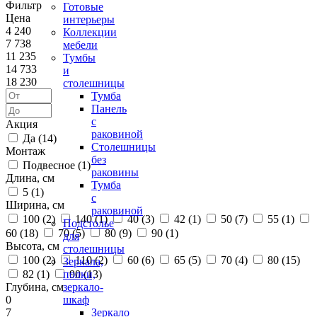
Фильтр
Готовые
Цена
интерьеры
4 240
Коллекции
7 738
мебели
11 235
Тумбы
14 733
и
18 230
столешницы
Тумба
Панель
с
Акция
раковиной
Да (
14
)
Столешницы
Монтаж
без
Подвесное (
1
)
раковины
Длина, см
Тумба
5 (
1
)
с
Ширина, см
раковиной
100 (
2
)
140 (
1
)
40 (
3
)
42 (
1
)
50 (
7
)
55 (
1
)
Подстолье
60 (
18
)
70 (
5
)
80 (
9
)
90 (
1
)
для
Высота, см
столешницы
100 (
2
)
110 (
2
)
60 (
6
)
65 (
5
)
70 (
4
)
80 (
15
)
Зеркала,
82 (
1
)
90 (
13
)
полки,
Глубина, см
зеркало-
0
шкаф
7
Зеркало