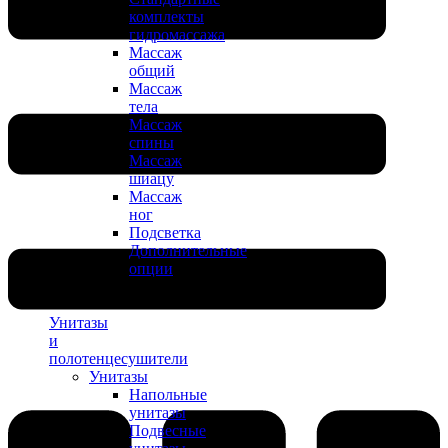
комплекты
гидромассажа
Массаж
общий
Массаж
тела
Массаж
спины
Массаж
шиацу
Массаж
ног
Подсветка
Дополнительные
опции
Унитазы
и
полотенцесушители
Унитазы
Напольные
унитазы
Подвесные