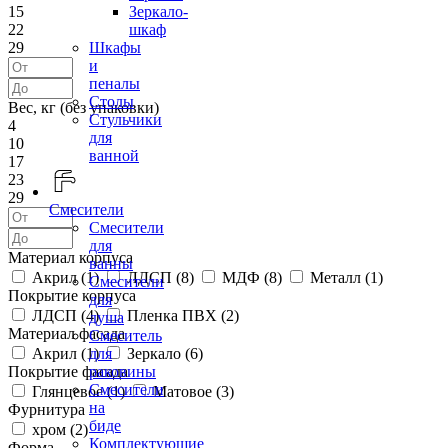
15
Зеркало-
22
шкаф
29
Шкафы
и
пеналы
Столы
Вес, кг (без упаковки)
Стульчики
4
для
10
ванной
17
23
29
Смесители
Смесители
для
Материал корпуса
ванны
Акрил (
1
)
ЛДСП (
8
)
МДФ (
8
)
Металл (
1
)
Смесители
Покрытие корпуса
для
ЛДСП (
4
)
Пленка ПВХ (
2
)
душа
Материал фасада
Смеситель
Акрил (
1
)
Зеркало (
6
)
для
Покрытие фасада
раковины
Смесители
Глянцевое (
1
)
Матовое (
3
)
на
Фурнитура
биде
хром (
2
)
Комплектующие
Форма