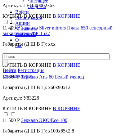
Чистящее
Артикул: LED-00002363
средство
Войти
КУПИТЬ
В КОРЗИНЕ
В КОРЗИНЕ
Регистрация
Акции
11 499 Р
Зеркало Silver mirrors Плаза 650 сенсорный
Магазины
выключатель ФР-1537
Контакты
О
Габариты (Д Ш В Г): xxx
нас
Артикул: ФР-1537
КУПИТЬ
В КОРЗИНЕ
В КОРЗИНЕ
Войти
Регистрация
корзина пуста
11 664 Р
Зеркало Aris 60 Белый глянец
Габариты (Д Ш В Г): x60x90x12
Артикул: У83226
КУПИТЬ
В КОРЗИНЕ
В КОРЗИНЕ
11 500 Р
Зеркало ЭКО/Eco 100
Габариты (Д Ш В Г): x100x65x2,8