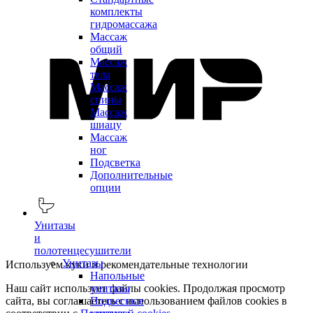
комплекты
гидромассажа
Массаж
общий
Массаж
тела
Массаж
спины
Массаж
шиацу
Массаж
ног
Подсветка
Дополнительные
опции
Унитазы
и
полотенцесушители
Унитазы
Используем куки и рекомендательные технологии
Напольные
Наш сайт использует файлы cookies. Продолжая просмотр
унитазы
сайта, вы соглашаетесь с использованием файлов cookies в
Подвесные