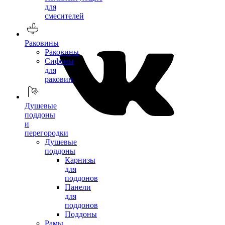
для
смесителей
Раковины
Раковины
Сифоны
для
раковин
Душевые
поддоны
и
перегородки
Душевые
поддоны
Карнизы
для
поддонов
Панели
для
поддонов
Поддоны
Рамы