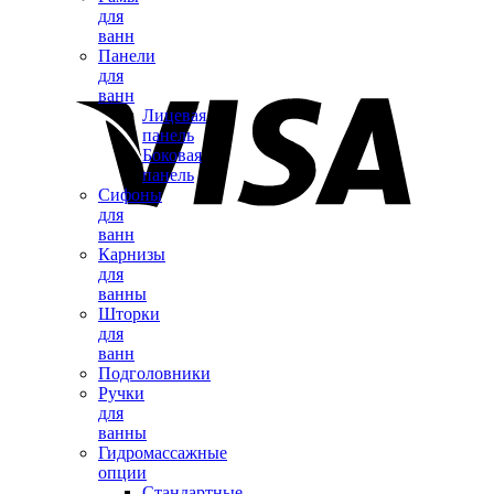
для
ванн
Панели
для
ванн
Лицевая
панель
Боковая
панель
Сифоны
для
ванн
Карнизы
для
ванны
Шторки
для
ванн
Подголовники
Ручки
для
ванны
Гидромассажные
опции
Стандартные