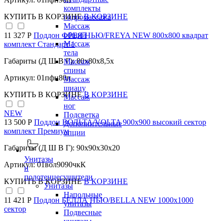
комплекты
КУПИТЬ
В КОРЗИНЕ
В КОРЗИНЕ
гидромассажа
Массаж
общий
11 327 Р
Поддон ФРЕЯ НЬЮ/FREYA NEW 800х800 квадрат
Массаж
комплект Стандарт 1
тела
Габариты (Д Ш В Г): 80x80x8,5x
Массаж
спины
Артикул: 01пфн80п
Массаж
шиацу
КУПИТЬ
В КОРЗИНЕ
В КОРЗИНЕ
Массаж
ног
NEW
Подсветка
13 500 Р
Поддон ВОЛЬТА/VOLTA 900х900 высокий сектор
Дополнительные
комплект Премиум
опции
Габариты (Д Ш В Г): 90x90x30x20
Унитазы
Артикул: 01вол9090чкК
и
полотенцесушители
КУПИТЬ
В КОРЗИНЕ
В КОРЗИНЕ
Унитазы
Напольные
11 421 Р
Поддон БЕЛЛА НЬЮ/BELLA NEW 1000х1000
унитазы
сектор
Подвесные