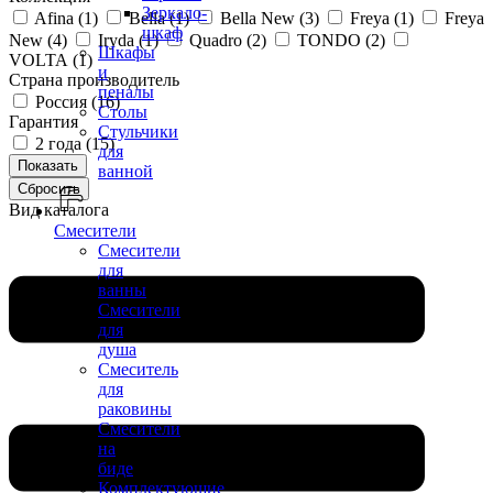
Зеркало-
Afina (
1
)
Bella (
1
)
Bella New (
3
)
Freya (
1
)
Freya
шкаф
New (
4
)
Iryda (
1
)
Quadro (
2
)
TONDO (
2
)
Шкафы
VOLTA (
1
)
и
Страна производитель
пеналы
Россия (
16
)
Столы
Гарантия
Стульчики
2 года (
15
)
для
ванной
Вид каталога
Смесители
Смесители
для
ванны
Смесители
для
душа
Смеситель
для
раковины
Смесители
на
биде
Комплектующие