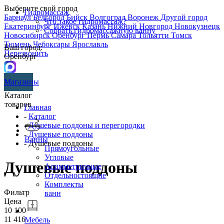
Выберите свой город
Гидромассаж
Барнаул
Белгород
Бийск
Волгоград
Воронеж
Другой город
Что такое гидромассаж?
Екатеринбург
Ижевск
Казань
Нижний Новгород
Новокузнецк
Собрать гидромассажную ванну
Новосибирск
Оренбург
Пермь
Самара
Тольятти
Томск
Тюмень
Чебоксары
Ярославль
Ваш город:
Перезвонить
Оренбург
Магазины
Каталог
товаров
Главная
-
Каталог
-
Душевые поддоны и перегородки
-
Душевые поддоны
Ванны
- Душевые поддоны
Прямоугольные
Угловые
Душевые поддоны
Асимметричные
Отдельностоящие
Комплекты
Фильтр
ванн
Цена
10 100
11 416
Мебель