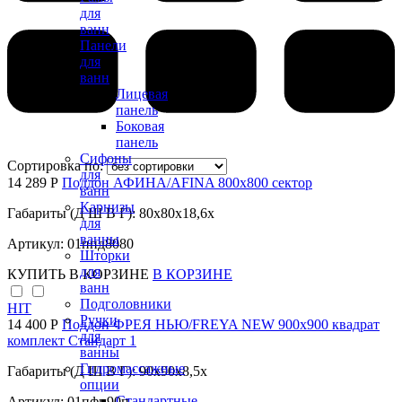
для
ванн
Панели
для
ванн
Лицевая
панель
Боковая
панель
Сифоны
Сортировка по:
для
14 289 Р
Поддон АФИНА/AFINA 800х800 сектор
ванн
Карнизы
Габариты (Д Ш В Г): 80x80x18,6x
для
ванны
Артикул: 01ппд8080
Шторки
для
КУПИТЬ
В КОРЗИНЕ
В КОРЗИНЕ
ванн
Подголовники
HIT
Ручки
14 400 Р
Поддон ФРЕЯ НЬЮ/FREYA NEW 900х900 квадрат
для
комплект Стандарт 1
ванны
Гидромассажные
Габариты (Д Ш В Г): 90x90x8,5x
опции
Стандартные
Артикул: 01пфн90п