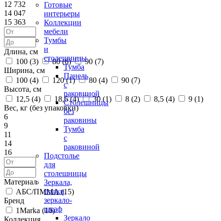
12 732
Готовые
14 047
интерьеры
15 363
Коллекции
мебели
Тумбы
и
Длина, см
столешницы
100 (
3
)
80 (
6
)
90 (
7
)
Тумба
Ширина, см
Панель
100 (
4
)
120 (
1
)
80 (
4
)
90 (
7
)
с
Высота, см
раковиной
12,5 (
4
)
18,6 (
4
)
30 (
1
)
8 (
2
)
8,5 (
4
)
9 (
1
)
Столешницы
Вес, кг (без упаковки)
без
6
раковины
9
Тумба
11
с
14
раковиной
16
Подстолье
для
столешницы
Материал
Зеркала,
полки,
АБС/ПММА (
15
)
зеркало-
Бренд
шкаф
1Marka (
16
)
Зеркало
Коллекция