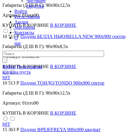
Чистящее
Габариты (Д Ш В Г): 90x90x12,5x
средство
Войти
Артикул: 01пкв90
Регистрация
Акции
КУПИТЬ
В КОРЗИНЕ
В КОРЗИНЕ
Магазины
Контакты
10 513 Р
Поддон БЕЛЛА НЬЮ/BELLA NEW 900х900 сектор
О
нас
Габариты (Д Ш В Г): 90x90x8,5x
Артикул: 01пбн90
КУПИТЬ
В КОРЗИНЕ
В КОРЗИНЕ
Войти
Регистрация
корзина пуста
HIT
10 513 Р
Поддон ТОНДО/TONDO 900х900 сектор
Габариты (Д Ш В Г): 90x90x12,5x
Артикул: 01пто90
КУПИТЬ
В КОРЗИНЕ
В КОРЗИНЕ
HIT
15 363 Р
Поддон ФРЕЯ/FREYA 900х900 квадрат