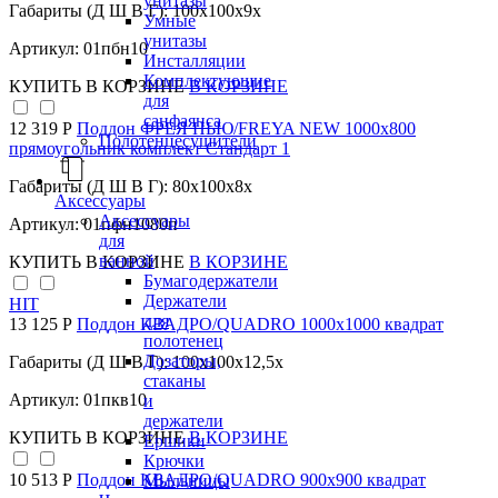
унитазы
Габариты (Д Ш В Г): 100x100x9x
Умные
унитазы
Артикул: 01пбн10
Инсталляции
Комплектующие
КУПИТЬ
В КОРЗИНЕ
В КОРЗИНЕ
для
санфаянса
12 319 Р
Поддон ФРЕЯ НЬЮ/FREYA NEW 1000х800
Полотенцесушители
прямоугольник комплект Стандарт 1
Габариты (Д Ш В Г): 80x100x8x
Аксессуары
Аксессуары
Артикул: 01пфн1080п
для
ванной
КУПИТЬ
В КОРЗИНЕ
В КОРЗИНЕ
Бумагодержатели
Держатели
HIT
для
13 125 Р
Поддон КВАДРО/QUADRO 1000х1000 квадрат
полотенец
Дозаторы,
Габариты (Д Ш В Г): 100x100x12,5x
стаканы
Артикул: 01пкв10
и
держатели
КУПИТЬ
В КОРЗИНЕ
В КОРЗИНЕ
Ершики
Крючки
10 513 Р
Поддон КВАДРО/QUADRO 900х900 квадрат
Мыльницы