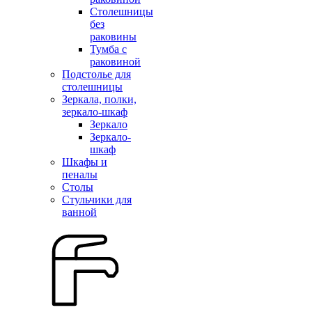
Столешницы
без
раковины
Тумба с
раковиной
Подстолье для
столешницы
Зеркала, полки,
зеркало-шкаф
Зеркало
Зеркало-
шкаф
Шкафы и
пеналы
Столы
Стульчики для
ванной