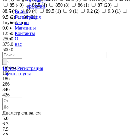
Чистящее
85 (
40
)
85,5 (
1
)
850 (
8
)
86 (
1
)
87 (
20
)
средство
88,7 (
4
)
89 (
4
)
89,5 (
1
)
9 (
1
)
9,2 (
2
)
9,3 (
1
)
Войти
Регистрация
9,5 (
2
)
90 (
21
)
Акции
Глубина, см
Магазины
0.0
Контакты
125.0
О
250.0
нас
375.0
500.0
Объем, л
Войти
Регистрация
106
корзина пуста
186
266
346
426
Диаметр слива, см
5.0
6.3
7.5
8.8