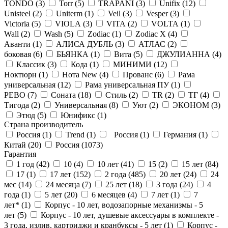
TONDO (
3
)
Torr (
5
)
TRAPANI (
3
)
Unifix (
12
)
Unisteel (
2
)
Uniterm (
1
)
Veil (
3
)
Vesper (
3
)
Victoria (
5
)
VIOLA (
3
)
VITA (
2
)
VOLTA (
1
)
Wall (
2
)
Wash (
5
)
Zodiac (
1
)
Zodiac X (
4
)
Аванти (
1
)
АЛИСА ДУБЛЬ (
3
)
АТЛАС (
2
)
боковая (
6
)
БЬЯНКА (
1
)
Вита (
5
)
ДЖУЛИАННА (
4
)
Классик (
3
)
Кода (
1
)
МИНИМИ (
12
)
Ноктюрн (
1
)
Нота New (
4
)
Прованс (
6
)
Рама
универсальная (
12
)
Рама универсальная ПУ (
1
)
РЕВО (
7
)
Соната (
18
)
Стиль (
2
)
ТR (
2
)
ТГ (
4
)
Тигода (
2
)
Универсальная (
8
)
Уют (
2
)
ЭКОНОМ (
3
)
Этюд (
5
)
Юнификс (
1
)
Страна производитель
Россия (
1
)
Trend (
1
)
Россия (
1
)
Германия (
1
)
Китай (
20
)
Россия (
1073
)
Гарантия
1 год (
42
)
10 (
4
)
10 лет (
41
)
15 (
2
)
15 лет (
84
)
17 (
1
)
17 лет (
152
)
2 года (
485
)
20 лет (
24
)
24
мес (
14
)
24 месяца (
7
)
25 лет (
18
)
3 года (
24
)
4
года (
1
)
5 лет (
20
)
6 месяцев (
4
)
7 лет (
1
)
7
лет* (
1
)
Корпус - 10 лет, водозапорные механизмы - 5
лет (
5
)
Корпус - 10 лет, душевые аксессуары в комплекте -
3 года, излив, картриджи и кранбуксы - 5 лет (
1
)
Корпус -