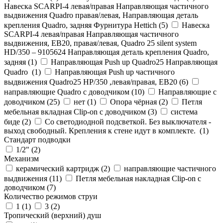
Навеска SCARPI-4 левая/правая Направляющая частичного
выдвижения Quadro правая/левая, Направляющая деталь
крепления Quadro, задняя Фурнитура Hettich (
5
)
Навеска
SCARPI-4 левая/правая Направляющая частичного
выдвижения, ЕВ20, правая/левая, Quadro 25 silent system
HD/350 – 9105624 Направляющая деталь крепления Quadro,
задняя (
1
)
Направляющая Push up Quadro25 Направляющая
Quadro (
1
)
Направляющая Push up частичного
выдвижения Quadro25 НР/350 ,левая/правая, ЕВ20 (
6
)
направляющие Quadro с доводчиком (
10
)
Направляющие с
доводчиком (
25
)
нет (
1
)
Опора чёрная (
2
)
Петля
мебельная вкладная Clip-on с доводчиком (
3
)
система
биде (
2
)
Со светодиодной подсветкой. Без выключателя -
выход свободный. Крепления к стене идут в комплекте. (
1
)
Стандарт подводки
1/2" (
2
)
Механизм
керамический картридж (
2
)
направляющие частичного
выдвижения (
11
)
Петля мебельная накладная Clip-on с
доводчиком (
7
)
Количество режимов струи
1 (
1
)
3 (
2
)
Тропический (верхний) душ