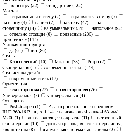
по центру (
22
)
стандартное (
122
)
Монтаж
встраиваемый в стену (
2
)
встраивается в нишу (
5
)
на ванну (
3
)
на пол (
7
)
на стену (
47
)
на
столешницу (
14
)
на умывальник (
34
)
напольные (
92
)
отдельно стоящие (
8
)
подвесные (
236
)
пристенные (
147
)
Угловая конструкция
да (
61
)
нет (
86
)
Стиль
Классический (
10
)
Модерн (
38
)
Ретро (
2
)
Скандинавия (
1
)
современный стиль (
144
)
Стилистика дизайна
современный стиль (
17
)
Ориентация
левосторонняя (
27
)
правосторонняя (
26
)
Универсальная (
7
)
универсальный (
4
)
Оснащение
Push-to-open (
1
)
Адаптерное кольцо с переливом
Ш.П.360-16 Выпуск 1 1/4"с нержавеющей чашкой 63 мм/
М200 (
1
)
антискользящее покрытие (
11
)
встроенный
слив-перелив (
10
)
донная крышка, выпуск с переливом,
кронштейны (
8
)
импульсная система смыва воды (
2
)