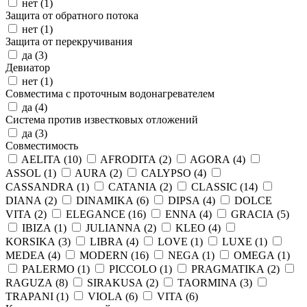
нет (
1
)
Защита от обратного потока
нет (
1
)
Защита от перекручивания
да (
3
)
Девиатор
нет (
1
)
Совместима с проточным водонагревателем
да (
4
)
Система против известковых отложений
да (
3
)
Совместимость
AELITA (
10
)
AFRODITA (
2
)
AGORA (
4
)
ASSOL (
1
)
AURA (
2
)
CALYPSO (
4
)
CASSANDRA (
1
)
CATANIA (
2
)
CLASSIC (
14
)
DIANA (
2
)
DINAMIKA (
6
)
DIPSA (
4
)
DOLCE
VITA (
2
)
ELEGANCE (
16
)
ENNA (
4
)
GRACIA (
5
)
IBIZA (
1
)
JULIANNA (
2
)
KLEO (
4
)
KORSIKA (
3
)
LIBRA (
4
)
LOVE (
1
)
LUXE (
1
)
MEDEA (
4
)
MODERN (
16
)
NEGA (
1
)
OMEGA (
1
)
PALERMO (
1
)
PICCOLO (
1
)
PRAGMATIKA (
2
)
RAGUZA (
8
)
SIRAKUSA (
2
)
TAORMINA (
3
)
TRAPANI (
1
)
VIOLA (
6
)
VITA (
6
)