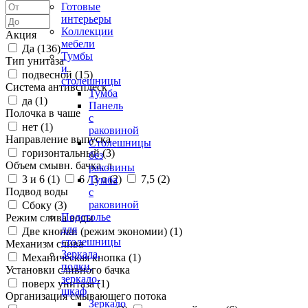
Готовые
интерьеры
Коллекции
Акция
мебели
Да (
136
)
Тумбы
Тип унитаза
и
подвесной (
15
)
столешницы
Система антивсплеск
Тумба
да (
1
)
Панель
Полочка в чаше
с
нет (
1
)
раковиной
Направление выпуска
Столешницы
горизонтальный (
3
)
без
Объем смывн. бачка, л
раковины
3 и 6 (
1
)
6 / 3 л (
2
)
7,5 (
2
)
Тумба
Подвод воды
с
раковиной
Сбоку (
3
)
Подстолье
Режим слива воды
для
Две кнопки (режим экономии) (
1
)
столешницы
Механизм слива
Зеркала,
Механическая кнопка (
1
)
полки,
Установки сливного бачка
зеркало-
поверх унитаза (
1
)
шкаф
Организация смывающего потока
Зеркало