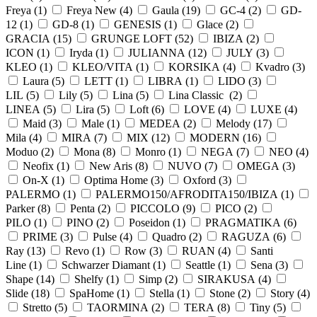
Freya (
1
)
Freya New (
4
)
Gaula (
19
)
GC-4 (
2
)
GD-
12 (
1
)
GD-8 (
1
)
GENESIS (
1
)
Glace (
2
)
GRACIA (
15
)
GRUNGE LOFT (
52
)
IBIZA (
2
)
ICON (
1
)
Iryda (
1
)
JULIANNA (
12
)
JULY (
3
)
KLEO (
1
)
KLEO/VITA (
1
)
KORSIKA (
4
)
Kvadro (
3
)
Laura (
5
)
LETT (
1
)
LIBRA (
1
)
LIDO (
3
)
LIL (
5
)
Lily (
5
)
Lina (
5
)
Lina Classic (
2
)
LINEA (
5
)
Lira (
5
)
Loft (
6
)
LOVE (
4
)
LUXE (
4
)
Maid (
3
)
Male (
1
)
MEDEA (
2
)
Melody (
17
)
Mila (
4
)
MIRA (
7
)
MIX (
12
)
MODERN (
16
)
Moduo (
2
)
Mona (
8
)
Monro (
1
)
NEGA (
7
)
NEO (
4
)
Neofix (
1
)
New Aris (
8
)
NUVO (
7
)
OMEGA (
3
)
On-X (
1
)
Optima Home (
3
)
Oxford (
3
)
PALERMO (
1
)
PALERMO150/AFRODITA150/IBIZA (
1
)
Parker (
8
)
Penta (
2
)
PICCOLO (
9
)
PICO (
2
)
PILO (
1
)
PINO (
2
)
Poseidon (
1
)
PRAGMATIKA (
6
)
PRIME (
3
)
Pulse (
4
)
Quadro (
2
)
RAGUZA (
6
)
Ray (
13
)
Revo (
1
)
Row (
3
)
RUAN (
4
)
Santi
Line (
1
)
Schwarzer Diamant (
1
)
Seattle (
1
)
Sena (
3
)
Shape (
14
)
Shelfy (
1
)
Simp (
2
)
SIRAKUSA (
4
)
Slide (
18
)
SpaHome (
1
)
Stella (
1
)
Stone (
2
)
Story (
4
)
Stretto (
5
)
TAORMINA (
2
)
TERA (
8
)
Tiny (
5
)