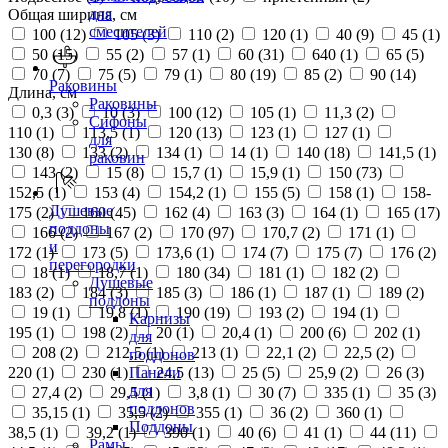
для
Общая ширина, см
смесителей
100 (
12
)
105 (
3
)
110 (
2
)
120 (
1
)
40 (
9
)
45 (
1
)
50 (
15
)
55 (
2
)
57 (
1
)
60 (
31
)
640 (
1
)
65 (
5
)
70 (
7
)
75 (
5
)
79 (
1
)
80 (
19
)
85 (
2
)
90 (
14
)
Раковины
Длина, см
Раковины
0,3 (
3
)
10 (
3
)
100 (
12
)
105 (
1
)
11,3 (
2
)
Сифоны
110 (
1
)
113,5 (
1
)
120 (
13
)
123 (
1
)
127 (
1
)
для
130 (
8
)
133 (
2
)
134 (
1
)
14 (
1
)
140 (
18
)
141,5 (
1
)
раковин
143 (
2
)
15 (
8
)
15,7 (
1
)
15,9 (
1
)
150 (
73
)
152,5 (
1
)
153 (
4
)
154,2 (
1
)
155 (
5
)
158 (
1
)
158-
Душевые
175 (
2
)
160 (
45
)
162 (
4
)
163 (
3
)
164 (
1
)
165 (
17
)
поддоны
166 (
2
)
167 (
2
)
170 (
97
)
170,7 (
2
)
171 (
1
)
и
172 (
1
)
173 (
5
)
173,6 (
1
)
174 (
7
)
175 (
7
)
176 (
2
)
перегородки
18 (
1
)
18,7 (
1
)
180 (
34
)
181 (
1
)
182 (
2
)
Душевые
183 (
2
)
184 (
3
)
185 (
3
)
186 (
1
)
187 (
1
)
189 (
2
)
поддоны
19 (
1
)
19,8 (
1
)
190 (
19
)
193 (
2
)
194 (
1
)
Карнизы
195 (
1
)
198 (
2
)
20 (
1
)
20,4 (
1
)
200 (
6
)
202 (
1
)
для
208 (
2
)
212,5 (
1
)
213 (
1
)
22,1 (
2
)
22,5 (
2
)
поддонов
220 (
1
)
230 (
1
)
24,5 (
13
)
25 (
5
)
25,9 (
2
)
26 (
3
)
Панели
для
27,4 (
2
)
29,5 (
1
)
3,8 (
1
)
30 (
7
)
335 (
1
)
35 (
3
)
поддонов
35,15 (
1
)
35,5 (
2
)
355 (
1
)
36 (
2
)
360 (
1
)
Поддоны
38,5 (
1
)
39,2 (
1
)
390 (
1
)
40 (
6
)
41 (
1
)
44 (
11
)
Рамы