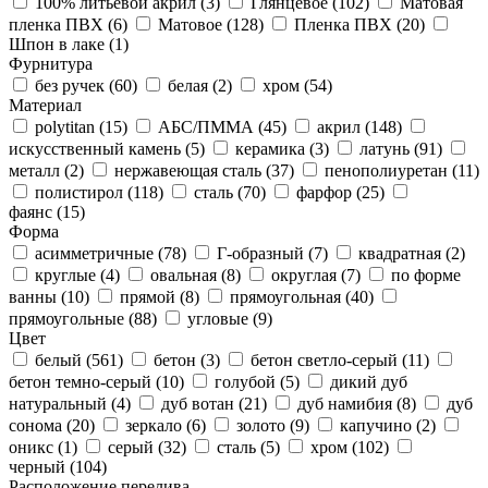
100% литьевой акрил (
3
)
Глянцевое (
102
)
Матовая
пленка ПВХ (
6
)
Матовое (
128
)
Пленка ПВХ (
20
)
Шпон в лаке (
1
)
Фурнитура
без ручек (
60
)
белая (
2
)
хром (
54
)
Материал
polytitan (
15
)
АБС/ПММА (
45
)
акрил (
148
)
искусственный камень (
5
)
керамика (
3
)
латунь (
91
)
металл (
2
)
нержавеющая сталь (
37
)
пенополиуретан (
11
)
полистирол (
118
)
сталь (
70
)
фарфор (
25
)
фаянс (
15
)
Форма
асимметричные (
78
)
Г-образный (
7
)
квадратная (
2
)
круглые (
4
)
овальная (
8
)
округлая (
7
)
по форме
ванны (
10
)
прямой (
8
)
прямоугольная (
40
)
прямоугольные (
88
)
угловые (
9
)
Цвет
белый (
561
)
бетон (
3
)
бетон светло-серый (
11
)
бетон темно-серый (
10
)
голубой (
5
)
дикий дуб
натуральный (
4
)
дуб вотан (
21
)
дуб намибия (
8
)
дуб
сонома (
20
)
зеркало (
6
)
золото (
9
)
капучино (
2
)
оникс (
1
)
серый (
32
)
сталь (
5
)
хром (
102
)
черный (
104
)
Расположение перелива