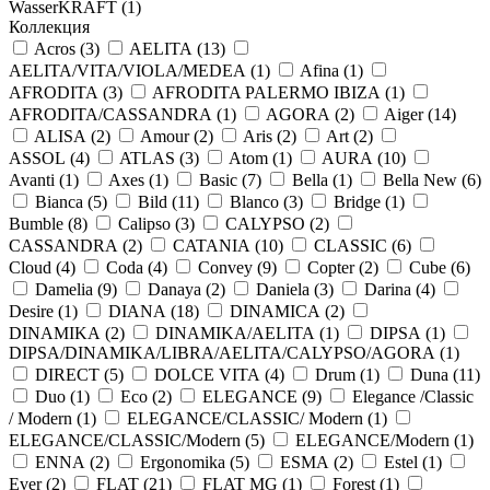
WasserKRAFT (
1
)
Коллекция
Acros (
3
)
AELITA (
13
)
AELITA/VITA/VIOLA/MEDEA (
1
)
Afina (
1
)
AFRODITA (
3
)
AFRODITA PALERMO IBIZA (
1
)
AFRODITA/CASSANDRA (
1
)
AGORA (
2
)
Aiger (
14
)
ALISA (
2
)
Amour (
2
)
Aris (
2
)
Art (
2
)
ASSOL (
4
)
ATLAS (
3
)
Atom (
1
)
AURA (
10
)
Avanti (
1
)
Axes (
1
)
Basic (
7
)
Bella (
1
)
Bella New (
6
)
Bianca (
5
)
Bild (
11
)
Blanco (
3
)
Bridge (
1
)
Bumble (
8
)
Calipso (
3
)
CALYPSO (
2
)
CASSANDRA (
2
)
CATANIA (
10
)
CLASSIC (
6
)
Cloud (
4
)
Coda (
4
)
Convey (
9
)
Copter (
2
)
Cube (
6
)
Damelia (
9
)
Danaya (
2
)
Daniela (
3
)
Darina (
4
)
Desire (
1
)
DIANA (
18
)
DINAMICA (
2
)
DINAMIKA (
2
)
DINAMIKA/AELITA (
1
)
DIPSA (
1
)
DIPSA/DINAMIKA/LIBRA/AELITA/CALYPSO/AGORA (
1
)
DIRECT (
5
)
DOLCE VITA (
4
)
Drum (
1
)
Duna (
11
)
Duo (
1
)
Eco (
2
)
ELEGANCE (
9
)
Elegance /Classic
/ Modern (
1
)
ELEGANCE/CLASSIC/ Modern (
1
)
ELEGANCE/CLASSIC/Modern (
5
)
ELEGANCE/Modern (
1
)
ENNA (
2
)
Ergonomika (
5
)
ESMA (
2
)
Estel (
1
)
Ever (
2
)
FLAT (
21
)
FLAT MG (
1
)
Forest (
1
)