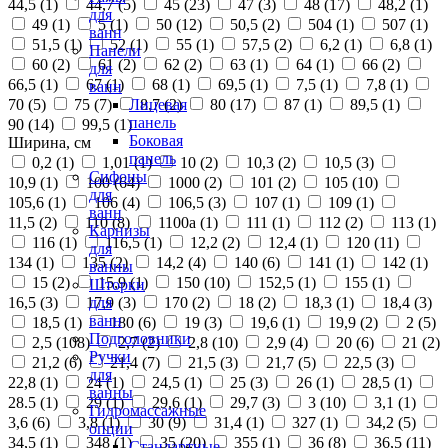
44,5 (
1
)
44,7 (
5
)
45 (
23
)
47 (
3
)
48 (
17
)
48,2 (
1
)
для
49 (
1
)
5 (
1
)
50 (
12
)
50,5 (
2
)
504 (
1
)
507 (
1
)
ванн
51,5 (
1
)
52 (
1
)
55 (
1
)
57,5 (
2
)
6,2 (
1
)
6,8 (
1
)
Панели
60 (
2
)
61 (
2
)
62 (
2
)
63 (
1
)
64 (
1
)
66 (
2
)
для
66,5 (
1
)
67 (
1
)
68 (
1
)
69,5 (
1
)
7,5 (
1
)
7,8 (
1
)
ванн
70 (
5
)
75 (
7
)
8,7 (
2
)
80 (
17
)
87 (
1
)
89,5 (
1
)
Лицевая
панель
90 (
14
)
99,5 (
1
)
Боковая
Ширина, см
панель
0,2 (
1
)
1,01 (
1
)
10 (
2
)
10,3 (
2
)
10,5 (
3
)
Сифоны
10,9 (
1
)
100 (
64
)
1000 (
2
)
101 (
2
)
105 (
10
)
для
105,6 (
1
)
106 (
4
)
106,5 (
3
)
107 (
1
)
109 (
1
)
ванн
11,5 (
2
)
110 (
8
)
1100а (
1
)
111 (
1
)
112 (
2
)
113 (
1
)
Карнизы
116 (
1
)
116,5 (
1
)
12,2 (
2
)
12,4 (
1
)
120 (
11
)
для
134 (
1
)
135 (
2
)
14,2 (
4
)
140 (
6
)
141 (
1
)
142 (
1
)
ванны
15 (
2
)
15,9 (
1
)
150 (
10
)
152,5 (
1
)
155 (
1
)
Шторки
16,5 (
3
)
17,9 (
3
)
170 (
2
)
18 (
2
)
18,3 (
1
)
18,4 (
3
)
для
ванн
18,5 (
1
)
180 (
6
)
19 (
3
)
19,6 (
1
)
19,9 (
2
)
2 (
5
)
Подголовники
2,5 (
108
)
2,7 (
2
)
2,8 (
10
)
2,9 (
4
)
20 (
6
)
21 (
2
)
Ручки
21,2 (
6
)
21,4 (
7
)
21,5 (
3
)
21,7 (
5
)
22,5 (
3
)
для
22,8 (
1
)
24 (
1
)
24,5 (
1
)
25 (
3
)
26 (
1
)
28,5 (
1
)
ванны
28.5 (
1
)
29 (
1
)
29,6 (
1
)
29,7 (
3
)
3 (
10
)
3,1 (
1
)
Гидромассажные
3,6 (
6
)
3,8 (
1
)
30 (
9
)
31,4 (
1
)
327 (
1
)
34,2 (
5
)
опции
34,5 (
1
)
348 (
1
)
35 (
20
)
355 (
1
)
36 (
8
)
36,5 (
11
)
Стандартные