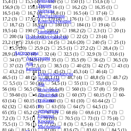
унитазы
15,4 (
1
)
15,5 (
4
)
15,9 (
5
)
150 (
1
)
151,6 (
3
)
Умные
156,9 (
3
)
159,1 (
1
)
16 (
1
)
16,2 (
2
)
16,35 (
1
)
унитазы
16,5 (
14
)
16,7 (
4
)
16,8 (
1
)
16.5 (
4
)
17 (
4
)
Инсталляции
17,2 (
3
)
17,9 (
7
)
170 (
4
)
176 (
1
)
18 (
8
)
18,6 (
4
)
Комплектующие
18,7 (
2
)
18,9 (
3
)
180 (
1
)
184 (
1
)
19 (
4
)
для
19,5 (
4
)
190 (
7
)
198 (
2
)
198,2 (
2
)
2,3 (
1
)
20 (
1
)
санфаянса
200 (
1
)
21,3 (
1
)
21,7 (
1
)
22 (
2
)
23 (
4
)
Полотенцесушители
23,2 (
1
)
23,6 (
1
)
24 (
5
)
24,6 (
20
)
240 (
5
)
25 (
1
)
25,5 (
20
)
25,9 (
2
)
25.5 (
1
)
27,2 (
2
)
28,4 (
3
)
Аксессуары
28,9 (
2
)
30 (
4
)
32 (
4
)
32,5 (
1
)
32,9 (
3
)
33,6 (
1
)
Аксессуары
34 (
1
)
34,5 (
1
)
35 (
1
)
35,5 (
9
)
36 (
2
)
36,5 (
3
)
для
37 (
12
)
37,5 (
1
)
38,5 (
1
)
40 (
23
)
42 (
7
)
43 (
1
)
ванной
43,2 (
2
)
44 (
11
)
45 (
2
)
45,3 (
4
)
46 (
4
)
Бумагодержатели
46,5 (
1
)
48 (
5
)
48,1 (
1
)
48,7 (
4
)
48,8 (
5
)
48.7 (
2
)
Держатели
5,5 (
1
)
50 (
30
)
54,5 (
1
)
55 (
11
)
55,0 (
1
)
для
56 (
16
)
56,5 (
78
)
56.5 (
8
)
560 (
1
)
57 (
8
)
59 (
9
)
полотенец
Дозаторы,
59-60 (
1
)
6 (
2
)
6,9 (
2
)
60 (
37
)
60,15 (
7
)
60-
стаканы
63 (
14
)
60.15 (
3
)
600 (
1
)
61 (
10
)
61-64 (
2
)
и
62 (
32
)
62-65 (
19
)
63 (
55
)
64 (
7
)
64,5 (
1
)
держатели
65 (
35
)
65,2 (
2
)
67 (
2
)
68 (
6
)
69,6 (
1
)
7 (
3
)
Ершики
7,2 (
3
)
7,5 (
1
)
70 (
10
)
70.5 (
1
)
73 (
1
)
75 (
4
)
Крючки
75,5 (
1
)
76 (
1
)
77 (
2
)
8 (
3
)
8,5 (
4
)
80 (
22
)
Мыльницы
81 (
4
)
81,5 (
1
)
82 (
8
)
83,6 (
7
)
83,61 (
1
)
84,5 (
1
)