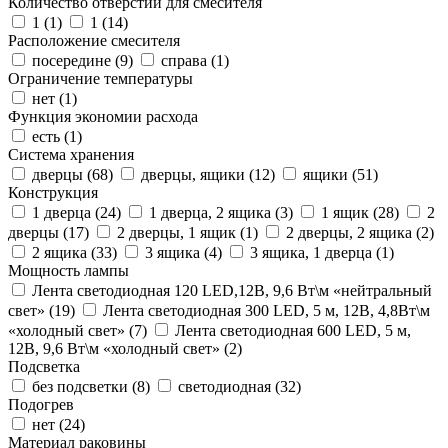
Количество отверстий для смесителя
1 (
1
)
1 (
14
)
Расположение смесителя
посередине (
9
)
справа (
1
)
Ограничение температуры
нет (
1
)
Функция экономии расхода
есть (
1
)
Система хранения
дверцы (
68
)
дверцы, ящики (
12
)
ящики (
51
)
Конструкция
1 дверца (
24
)
1 дверца, 2 ящика (
3
)
1 ящик (
28
)
2
дверцы (
17
)
2 дверцы, 1 ящик (
1
)
2 дверцы, 2 ящика (
2
)
2 ящика (
33
)
3 ящика (
4
)
3 ящика, 1 дверца (
1
)
Мощность лампы
Лента светодиодная 120 LED,12В, 9,6 Вт\м «нейтральный
свет» (
19
)
Лента светодиодная 300 LED, 5 м, 12В, 4,8Вт\м
«холодный свет» (
7
)
Лента светодиодная 600 LED, 5 м,
12В, 9,6 Вт\м «холодный свет» (
2
)
Подсветка
без подсветки (
8
)
светодиодная (
32
)
Подогрев
нет (
24
)
Материал раковины