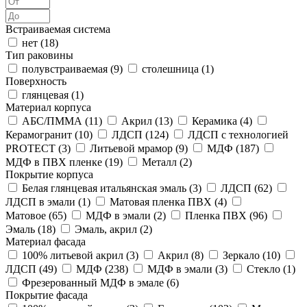
Встраиваемая система
нет (
18
)
Тип раковины
полувстраиваемая (
9
)
столешница (
1
)
Поверхность
глянцевая (
1
)
Материал корпуса
АБС/ПММА (
11
)
Акрил (
13
)
Керамика (
4
)
Керамогранит (
10
)
ЛДСП (
124
)
ЛДСП с технологией
PROTECT (
3
)
Литьевой мрамор (
9
)
МДФ (
187
)
МДФ в ПВХ пленке (
19
)
Металл (
2
)
Покрытие корпуса
Белая глянцевая итальянская эмаль (
3
)
ЛДСП (
62
)
ЛДСП в эмали (
1
)
Матовая пленка ПВХ (
4
)
Матовое (
65
)
МДФ в эмали (
2
)
Пленка ПВХ (
96
)
Эмаль (
18
)
Эмаль, акрил (
2
)
Материал фасада
100% литьевой акрил (
3
)
Акрил (
8
)
Зеркало (
10
)
ЛДСП (
49
)
МДФ (
238
)
МДФ в эмали (
3
)
Стекло (
1
)
Фрезерованный МДФ в эмале (
6
)
Покрытие фасада