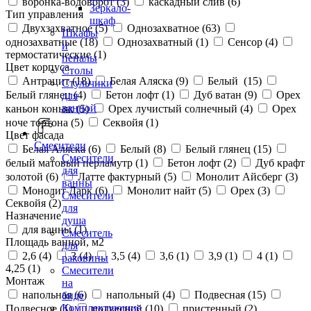
воронка-водоворот (
3
)
каскадный слив (
6
)
Зеркало-
Тип управления
шкаф
Двухзахватное (
5
)
Однозахватное (
63
)
Шкафы
однозахватные (
18
)
Однозахватный (
1
)
Сенсор (
4
)
и
термостатические (
1
)
пеналы
Цвет корпуса
Столы
Антрацит (
18
)
Белая Аляска (
9
)
Белый (
15
)
Стульчики
Белый глянец (
4
)
Бетон лофт (
1
)
Дуб ватан (
9
)
Орех
для
ванной
каньон коньяк (
5
)
Орех лучистый солнечный (
4
)
Орех
ноче тортона (
5
)
Секвойя (
1
)
Цвет фасада
Смесители
Белая Аляска (
6
)
Белый (
8
)
Белый глянец (
15
)
Смесители
белый матовый перламутр (
1
)
Бетон лофт (
2
)
Дуб крафт
для
золотой (
6
)
Латте фактурный (
5
)
Монолит Айсберг (
3
)
ванны
Монолит Дарк (
6
)
Монолит найт (
5
)
Орех (
3
)
Смесители
Секвойя (
2
)
для
Назначение
душа
для ванны (
1
)
Смеситель
Площадь ванной, м2
для
2,6 (
4
)
3 (
4
)
3,5 (
4
)
3,6 (
1
)
3,9 (
1
)
4 (
1
)
раковины
4,25 (
1
)
Смесители
Монтаж
на
напольная (
6
)
напольный (
4
)
Подвесная (
15
)
биде
Комплектующие
Подвесное (
1
)
подвесной (
10
)
пристенный (
2
)