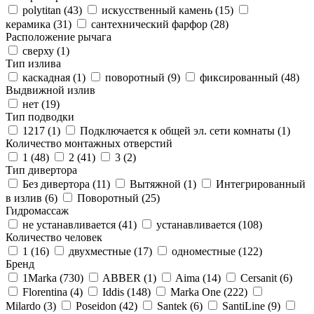
polytitan (
43
)
искусственный камень (
15
)
керамика (
31
)
сантехнический фарфор (
28
)
Расположение рычага
сверху (
1
)
Тип излива
каскадная (
1
)
поворотный (
9
)
фиксированный (
48
)
Выдвижной излив
нет (
19
)
Тип подводки
1217 (
1
)
Подключается к общей эл. сети комнаты (
1
)
Количество монтажных отверстий
1 (
48
)
2 (
41
)
3 (
2
)
Тип дивертора
Без дивертора (
11
)
Вытяжной (
1
)
Интегрированный
в излив (
6
)
Поворотный (
25
)
Гидромассаж
не устанавливается (
41
)
устанавливается (
108
)
Количество человек
1 (
16
)
двухместные (
17
)
одноместные (
122
)
Бренд
1Marka (
730
)
ABBER (
1
)
Aima (
14
)
Cersanit (
6
)
Florentina (
4
)
Iddis (
148
)
Marka One (
222
)
Milardo (
3
)
Poseidon (
42
)
Santek (
6
)
SantiLine (
9
)