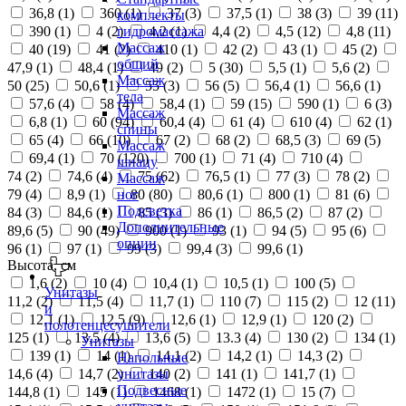
36,8 (
1
)
360 (
1
)
37 (
3
)
37,5 (
1
)
38 (
3
)
39 (
11
)
комплекты
390 (
1
)
4 (
2
)
4,2 (
1
)
4,4 (
2
)
4,5 (
12
)
4,8 (
11
)
гидромассажа
Массаж
40 (
19
)
41 (
2
)
410 (
1
)
42 (
2
)
43 (
1
)
45 (
2
)
общий
47,9 (
1
)
48,4 (
1
)
49 (
2
)
5 (
30
)
5,5 (
1
)
5,6 (
2
)
Массаж
50 (
25
)
50,6 (
1
)
55 (
3
)
56 (
5
)
56,4 (
1
)
56,6 (
1
)
тела
57,6 (
4
)
58 (
4
)
58,4 (
1
)
59 (
15
)
590 (
1
)
6 (
3
)
Массаж
6,8 (
1
)
60 (
94
)
60,4 (
4
)
61 (
4
)
610 (
4
)
62 (
1
)
спины
65 (
4
)
66 (
10
)
67 (
2
)
68 (
2
)
68,5 (
3
)
69 (
5
)
Массаж
69,4 (
1
)
70 (
120
)
700 (
1
)
71 (
4
)
710 (
4
)
шиацу
74 (
2
)
74,6 (
4
)
75 (
62
)
76,5 (
1
)
77 (
3
)
78 (
2
)
Массаж
79 (
4
)
8,9 (
1
)
80 (
80
)
80,6 (
1
)
800 (
1
)
81 (
6
)
ног
Подсветка
84 (
3
)
84,6 (
1
)
85 (
3
)
86 (
1
)
86,5 (
2
)
87 (
2
)
Дополнительные
89,6 (
5
)
90 (
49
)
900 (
1
)
93 (
1
)
94 (
5
)
95 (
6
)
опции
96 (
1
)
97 (
1
)
99 (
3
)
99,4 (
3
)
99,6 (
1
)
Высота, см
1,6 (
2
)
10 (
4
)
10,4 (
1
)
10,5 (
1
)
100 (
5
)
Унитазы
11,2 (
2
)
11,5 (
4
)
11,7 (
1
)
110 (
7
)
115 (
2
)
12 (
11
)
и
12,1 (
1
)
12,5 (
9
)
12,6 (
1
)
12,9 (
1
)
120 (
2
)
полотенцесушители
125 (
1
)
13,5 (
4
)
13,6 (
5
)
13.3 (
4
)
130 (
2
)
134 (
1
)
Унитазы
139 (
1
)
14 (
1
)
14,1 (
2
)
14,2 (
1
)
14,3 (
2
)
Напольные
14,6 (
4
)
14,7 (
2
)
140 (
2
)
141 (
1
)
141,7 (
1
)
унитазы
Подвесные
144,8 (
1
)
145 (
1
)
1468 (
1
)
1472 (
1
)
15 (
7
)