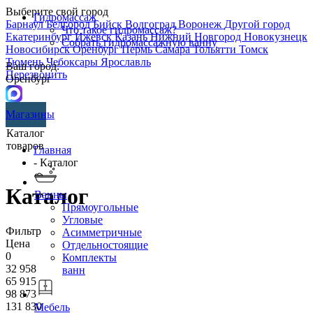
Выберите свой город
Гидромассаж
Барнаул
Белгород
Бийск
Волгоград
Воронеж
Другой город
Что такое гидромассаж?
Екатеринбург
Ижевск
Казань
Нижний Новгород
Новокузнецк
Собрать гидромассажную ванну
Новосибирск
Оренбург
Пермь
Самара
Тольятти
Томск
Тюмень
Чебоксары
Ярославль
Ваш город:
Перезвонить
Оренбург
Магазины
Каталог
товаров
Главная
- Каталог
Каталог
Ванны
Прямоугольные
Угловые
Фильтр
Асимметричные
Цена
Отдельностоящие
0
Комплекты
32 958
ванн
65 915
98 873
131 830
Мебель