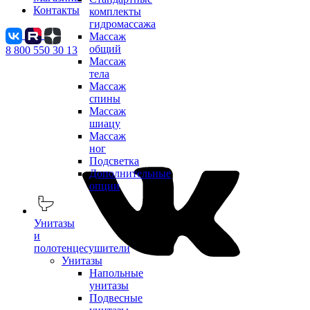
Контакты
комплекты
гидромассажа
Массаж
общий
8 800 550 30 13
Массаж
тела
Массаж
спины
Массаж
шиацу
Массаж
ног
Подсветка
Дополнительные
опции
Унитазы
и
полотенцесушители
Унитазы
Напольные
унитазы
Подвесные