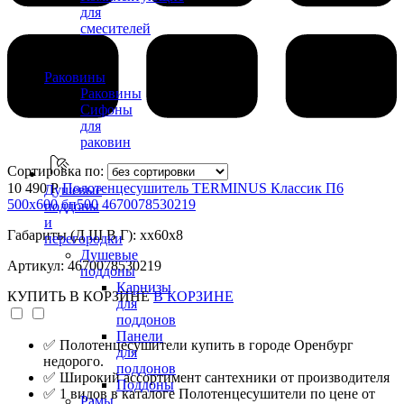
для
смесителей
Раковины
Раковины
Сифоны
для
раковин
Сортировка по:
10 490 Р
Полотенцесушитель TERMINUS Классик П6
Душевые
500х600 бп500 4670078530219
поддоны
и
Габариты (Д Ш В Г): xx60x8
перегородки
Душевые
Артикул: 4670078530219
поддоны
Карнизы
КУПИТЬ
В КОРЗИНЕ
В КОРЗИНЕ
для
поддонов
Панели
✅ Полотенцесушители купить в городе Оренбург
для
недорого.
поддонов
✅ Широкий ассортимент сантехники от производителя
Поддоны
✅ 1 видов в каталоге Полотенцесушители по цене от
Рамы