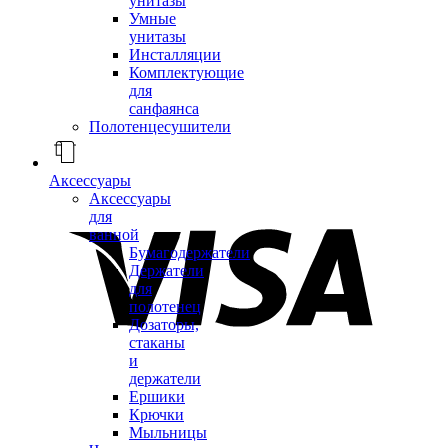
унитазы
Умные
унитазы
Инсталляции
Комплектующие
для
санфаянса
Полотенцесушители
Аксессуары
Аксессуары
для
ванной
Бумагодержатели
Держатели
для
полотенец
Дозаторы,
стаканы
и
держатели
Ершики
Крючки
Мыльницы