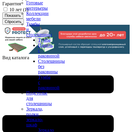
Готовые
Гарантия
интерьеры
10 лет (
1
)
Коллекции
мебели
Тумбы
и
столешницы
Тумба
Панель
с
раковиной
Вид каталога
Столешницы
без
раковины
Тумба
с
раковиной
Подстолье
для
столешницы
Зеркала,
полки,
зеркало-
шкаф
Зеркало