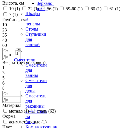
Высота, см
Зеркало-
шкаф
19 (
1
)
22 (
1
)
56 (
1
)
59-60 (
1
)
60 (
1
)
61 (
1
)
Шкафы
7 (
1
)
и
Глубина, см
пеналы
10
Столы
23
Стульчики
35
для
48
ванной
60
Смесители
Вес, кг (без упаковки)
Смесители
1
для
3
ванны
5
Смесители
6
для
8
душа
Смеситель
для
Материал
раковины
металл (
1
)
сталь (
63
)
Смесители
Форма
на
биде
асимметричные (
1
)
Комплектующие
Цвет