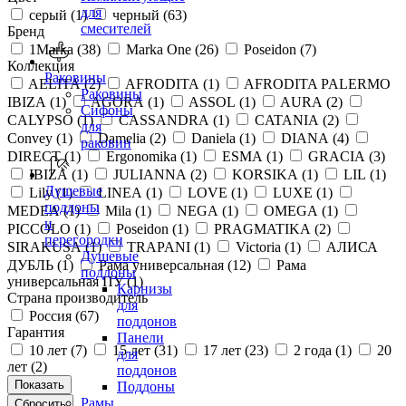
для
серый (
1
)
черный (
63
)
смесителей
Бренд
1Marka (
38
)
Marka One (
26
)
Poseidon (
7
)
Коллекция
Раковины
AELITA (
2
)
AFRODITA (
1
)
AFRODITA PALERMO
Раковины
IBIZA (
1
)
AGORA (
1
)
ASSOL (
1
)
AURA (
2
)
Сифоны
CALYPSO (
1
)
CASSANDRA (
1
)
CATANIA (
2
)
для
Convey (
1
)
Damelia (
2
)
Daniela (
1
)
DIANA (
4
)
раковин
DIRECT (
1
)
Ergonomika (
1
)
ESMA (
1
)
GRACIA (
3
)
IBIZA (
1
)
JULIANNA (
2
)
KORSIKA (
1
)
LIL (
1
)
Душевые
Lily (
1
)
LINEA (
1
)
LOVE (
1
)
LUXE (
1
)
поддоны
MEDEA (
1
)
Mila (
1
)
NEGA (
1
)
OMEGA (
1
)
и
PICCOLO (
1
)
Poseidon (
1
)
PRAGMATIKA (
2
)
перегородки
SIRAKUSA (
1
)
TRAPANI (
1
)
Victoria (
1
)
АЛИСА
Душевые
ДУБЛЬ (
1
)
Рама универсальная (
12
)
Рама
поддоны
универсальная ПУ (
1
)
Карнизы
Страна производитель
для
Россия (
67
)
поддонов
Гарантия
Панели
10 лет (
7
)
15 лет (
31
)
17 лет (
23
)
2 года (
1
)
20
для
лет (
2
)
поддонов
Поддоны
Рамы