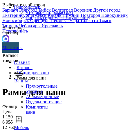
Выберите свой город
Гидромассаж
Барнаул
Белгород
Бийск
Волгоград
Воронеж
Другой город
Что такое гидромассаж?
Екатеринбург
Ижевск
Казань
Нижний Новгород
Новокузнецк
Собрать гидромассажную ванну
Новосибирск
Оренбург
Пермь
Самара
Тольятти
Томск
Тюмень
Чебоксары
Ярославль
Ваш город:
Перезвонить
Оренбург
Магазины
Каталог
товаров
Главная
-
Каталог
-
Опции для ванн
- Рамы для ванн
Ванны
Прямоугольные
Рамы для ванн
Угловые
Асимметричные
Отдельностоящие
Фильтр
Комплекты
Цена
ванн
1 150
6 955
12 760
Мебель