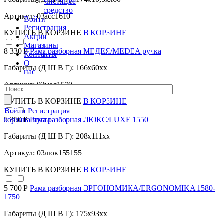
Чистящее
средство
Артикул: 03асс1610
Войти
Регистрация
КУПИТЬ
В КОРЗИНЕ
В КОРЗИНЕ
Акции
Магазины
8 330 Р
Рама разборная МЕДЕЯ/MEDEA ручка
Контакты
О
Габариты (Д Ш В Г): 166x60xx
нас
Артикул: 03мед1570
КУПИТЬ
В КОРЗИНЕ
В КОРЗИНЕ
Войти
Регистрация
корзина пуста
5 350 Р
Рама разборная ЛЮКС/LUXE 1550
Габариты (Д Ш В Г): 208x111xx
Артикул: 03люк155155
КУПИТЬ
В КОРЗИНЕ
В КОРЗИНЕ
5 700 Р
Рама разборная ЭРГОНОМИКА/ERGONOMIKA 1580-
1750
Габариты (Д Ш В Г): 175x93xx