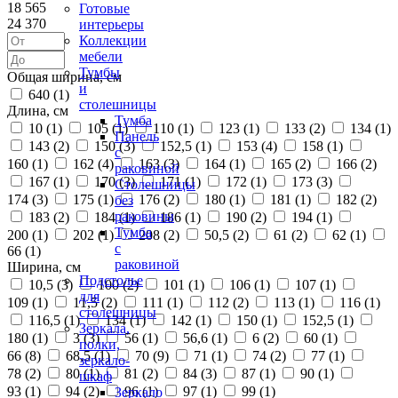
18 565
Готовые
24 370
интерьеры
Коллекции
мебели
Тумбы
Общая ширина, см
и
640 (
1
)
столешницы
Длина, см
Тумба
10 (
1
)
105 (
1
)
110 (
1
)
123 (
1
)
133 (
2
)
134 (
1
)
Панель
143 (
2
)
150 (
3
)
152,5 (
1
)
153 (
4
)
158 (
1
)
с
160 (
1
)
162 (
4
)
163 (
3
)
164 (
1
)
165 (
2
)
166 (
2
)
раковиной
167 (
1
)
170 (
3
)
171 (
1
)
172 (
1
)
173 (
3
)
Столешницы
174 (
3
)
175 (
1
)
176 (
2
)
180 (
1
)
181 (
1
)
182 (
2
)
без
раковины
183 (
2
)
184 (
1
)
186 (
1
)
190 (
2
)
194 (
1
)
Тумба
200 (
1
)
202 (
1
)
208 (
2
)
50,5 (
2
)
61 (
2
)
62 (
1
)
с
66 (
1
)
раковиной
Ширина, см
Подстолье
10,5 (
3
)
100 (
2
)
101 (
1
)
106 (
1
)
107 (
1
)
для
109 (
1
)
11,5 (
2
)
111 (
1
)
112 (
2
)
113 (
1
)
116 (
1
)
столешницы
116,5 (
1
)
134 (
1
)
142 (
1
)
150 (
1
)
152,5 (
1
)
Зеркала,
180 (
1
)
3 (
3
)
56 (
1
)
56,6 (
1
)
6 (
2
)
60 (
1
)
полки,
66 (
8
)
68,5 (
1
)
70 (
9
)
71 (
1
)
74 (
2
)
77 (
1
)
зеркало-
78 (
2
)
80 (
1
)
81 (
2
)
84 (
3
)
87 (
1
)
90 (
1
)
шкаф
93 (
1
)
94 (
2
)
96 (
1
)
97 (
1
)
99 (
1
)
Зеркало