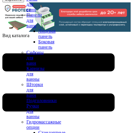
для
ванн
Панели
для
ванн
Лицевая
Вид каталога
панель
Боковая
панель
Сифоны
для
ванн
Карнизы
для
ванны
Шторки
для
ванн
Подголовники
Ручки
для
ванны
Гидромассажные
опции
Стандартные