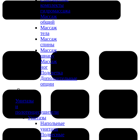
комплекты
гидромассажа
Массаж
общий
Массаж
тела
Массаж
спины
Массаж
шиацу
Массаж
ног
Подсветка
Дополнительные
опции
Унитазы
и
полотенцесушители
Унитазы
Напольные
унитазы
Подвесные