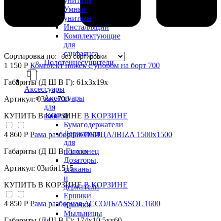
унитазы
Умные
унитазы
Инсталляции
Комплектующие
для
санфаянса
Сортировка по:
Полотенцесушители
1 150 Р
Комплект ножек с упором на борт 700
Габариты (Д Ш В Г): 61x3x19x
Аксессуары
Аксессуары
Артикул: 03кну70б
для
ванной
КУПИТЬ
В КОРЗИНЕ
В КОРЗИНЕ
Бумагодержатели
Держатели
4 860 Р
Рама разборная ИБИЦА/IBIZA 1500х1500
для
полотенец
Габариты (Д Ш В Г): xxx
Дозаторы,
Артикул: 03иби1515
стаканы
и
КУПИТЬ
В КОРЗИНЕ
В КОРЗИНЕ
держатели
Ершики
4 850 Р
Рама разборная АССОЛЬ/ASSOL 1600
Крючки
Мыльницы
Габариты (Д Ш В Г): 174x10,5xx60