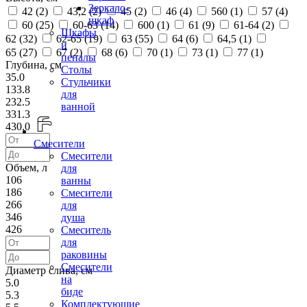
Зеркало-
42 (
2
)
43,2 (
2
)
45 (
2
)
46 (
4
)
560 (
1
)
57 (
4
)
шкаф
60 (
25
)
60-63 (
14
)
600 (
1
)
61 (
9
)
61-64 (
2
)
Шкафы
62 (
32
)
62-65 (
19
)
63 (
55
)
64 (
6
)
64,5 (
1
)
и
65 (
27
)
67 (
2
)
68 (
6
)
70 (
1
)
73 (
1
)
77 (
1
)
пеналы
Глубина, см
Столы
35.0
Стульчики
133.8
для
232.5
ванной
331.3
430.0
Смесители
Смесители
Объем, л
для
106
ванны
186
Смесители
266
для
346
душа
426
Смеситель
для
раковины
Смесители
Диаметр слива, см
на
5.0
биде
5.3
Комплектующие