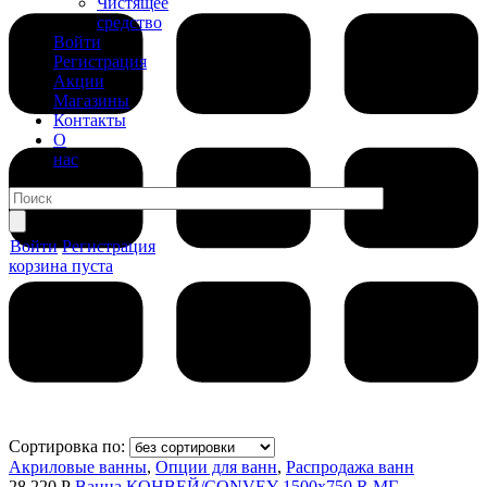
Чистящее
средство
Войти
Регистрация
Акции
Магазины
Контакты
О
нас
Войти
Регистрация
корзина пуста
Сортировка по:
Акриловые ванны
,
Опции для ванн
,
Распродажа ванн
28 220 Р
Ванна КОНВЕЙ/CONVEY 1500х750 R МГ