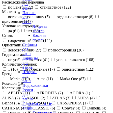
Расположение перелива
для
по центру (
22
)
стандартное (
122
)
ванн
Монтаж
Панели
встраивается в нишу (
5
)
отдельно стоящие (
8
)
для
пристенные (
147
)
ванн
Угловая конструкция
Лицевая
да (
61
)
нет (
86
)
панель
Стиль
Боковая
панель
современный стиль (
144
)
Сифоны
Ориентация
для
левосторонняя (
27
)
правосторонняя (
26
)
ванн
Гидромассаж
Карнизы
не устанавливается (
41
)
устанавливается (
108
)
для
Количество человек
ванны
1 (
16
)
двухместные (
17
)
одноместные (
122
)
Шторки
Бренд
для
1Marka (
110
)
Aima (
11
)
Marka One (
87
)
ванн
Poseidon (
19
)
Подголовники
Коллекция
Ручки
AELITA (
11
)
AFRODITA (
2
)
AGORA (
1
)
для
ALISA (
2
)
ASSOL (
2
)
ATLAS (
3
)
AURA (
4
)
ванны
Bianca (
5
)
CALYPSO (
1
)
CASSANDRA (
1
)
Гидромассажные
CATANIA (
4
)
CLASSIC (
6
)
Convey (
4
)
Damelia (
4
)
опции
Стандартные