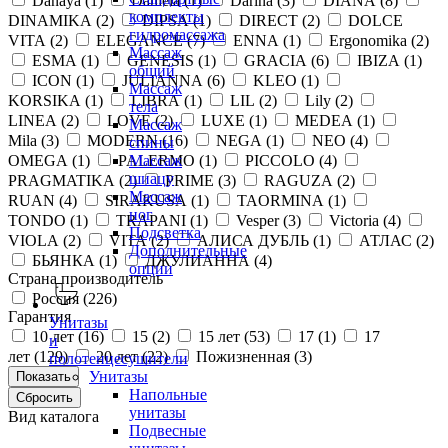
Danaya (
1
)
Daniela (
1
)
Darina (
3
)
DIANA (
8
)
комплекты
DINAMIKA (
2
)
DIPSA (
1
)
DIRECT (
2
)
DOLCE
гидромассажа
VITA (
2
)
ELEGANCE (
7
)
ENNA (
1
)
Ergonomika (
2
)
Массаж
ESMA (
1
)
GENESIS (
1
)
GRACIA (
6
)
IBIZA (
1
)
общий
ICON (
1
)
JULIANNA (
6
)
KLEO (
1
)
Массаж
KORSIKA (
1
)
LIBRA (
1
)
LIL (
2
)
Lily (
2
)
тела
LINEA (
2
)
LOVE (
2
)
LUXE (
1
)
MEDEA (
1
)
Массаж
Mila (
3
)
MODERN (
16
)
NEGA (
1
)
NEO (
4
)
спины
OMEGA (
1
)
PALERMO (
1
)
PICCOLO (
4
)
Массаж
шиацу
PRAGMATIKA (
2
)
PRIME (
3
)
RAGUZA (
2
)
Массаж
RUAN (
4
)
SIRAKUSA (
1
)
TAORMINA (
1
)
ног
TONDO (
1
)
TRAPANI (
1
)
Vesper (
3
)
Victoria (
4
)
Подсветка
VIOLA (
2
)
VITA (
2
)
АЛИСА ДУБЛЬ (
1
)
АТЛАС (
2
)
Дополнительные
БЬЯНКА (
1
)
ДЖУЛИАННА (
4
)
опции
Страна производитель
Россия (
226
)
Гарантия
Унитазы
10 лет (
16
)
15 (
2
)
15 лет (
53
)
17 (
1
)
17
и
лет (
129
)
20 лет (
22
)
Пожизненная (
3
)
полотенцесушители
Унитазы
Напольные
унитазы
Вид каталога
Подвесные