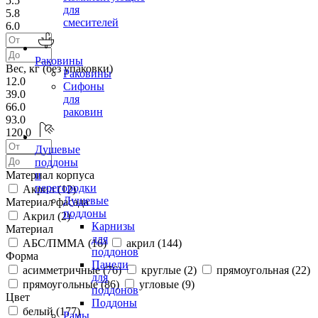
5.5
для
5.8
смесителей
6.0
Раковины
Вес, кг (без упаковки)
Раковины
12.0
Сифоны
39.0
для
66.0
раковин
93.0
120.0
Душевые
поддоны
Материал корпуса
и
перегородки
Акрил (
12
)
Душевые
Материал фасада
поддоны
Акрил (
2
)
Карнизы
Материал
для
АБС/ПММА (
16
)
акрил (
144
)
поддонов
Форма
Панели
асимметричные (
76
)
круглые (
2
)
прямоугольная (
22
)
для
прямоугольные (
86
)
угловые (
9
)
поддонов
Цвет
Поддоны
белый (
177
)
Рамы