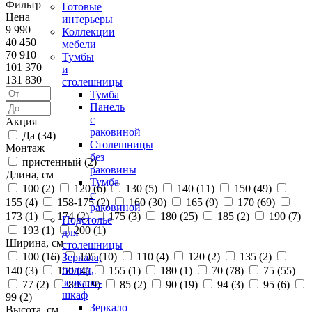
Фильтр
Готовые
Цена
интерьеры
9 990
Коллекции
40 450
мебели
70 910
Тумбы
101 370
и
131 830
столешницы
Тумба
Панель
с
Акция
раковиной
Да (
34
)
Столешницы
Монтаж
без
пристенный (
2
)
раковины
Длина, см
Тумба
100 (
2
)
120 (
6
)
130 (
5
)
140 (
11
)
150 (
49
)
с
155 (
4
)
158-175 (
2
)
160 (
30
)
165 (
9
)
170 (
69
)
раковиной
173 (
1
)
174 (
2
)
175 (
3
)
180 (
25
)
185 (
2
)
190 (
7
)
Подстолье
193 (
1
)
200 (
1
)
для
Ширина, см
столешницы
100 (
16
)
105 (
10
)
110 (
4
)
120 (
2
)
135 (
2
)
Зеркала,
полки,
140 (
3
)
150 (
4
)
155 (
1
)
180 (
1
)
70 (
78
)
75 (
55
)
зеркало-
77 (
2
)
80 (
19
)
85 (
2
)
90 (
19
)
94 (
3
)
95 (
6
)
шкаф
99 (
2
)
Зеркало
Высота, см