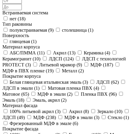
Встраиваемая система
нет (
18
)
Тип раковины
полувстраиваемая (
9
)
столешница (
1
)
Поверхность
глянцевая (
1
)
Материал корпуса
АБС/ПММА (
11
)
Акрил (
13
)
Керамика (
4
)
Керамогранит (
10
)
ЛДСП (
124
)
ЛДСП с технологией
PROTECT (
3
)
Литьевой мрамор (
9
)
МДФ (
187
)
МДФ в ПВХ пленке (
19
)
Металл (
2
)
Покрытие корпуса
Белая глянцевая итальянская эмаль (
3
)
ЛДСП (
62
)
ЛДСП в эмали (
1
)
Матовая пленка ПВХ (
4
)
Матовое (
65
)
МДФ в эмали (
2
)
Пленка ПВХ (
96
)
Эмаль (
18
)
Эмаль, акрил (
2
)
Материал фасада
100% литьевой акрил (
3
)
Акрил (
8
)
Зеркало (
10
)
ЛДСП (
49
)
МДФ (
238
)
МДФ в эмали (
3
)
Стекло (
1
)
Фрезерованный МДФ в эмале (
6
)
Покрытие фасада