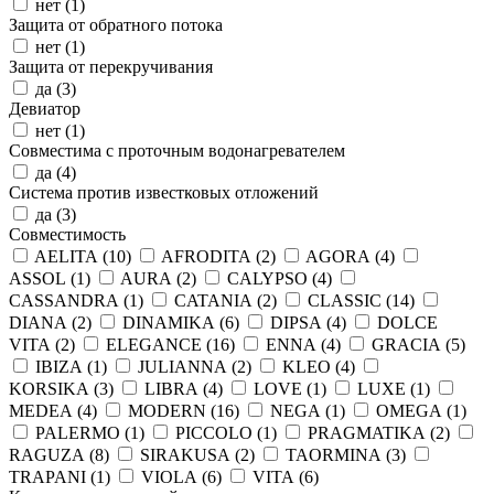
нет (
1
)
Защита от обратного потока
нет (
1
)
Защита от перекручивания
да (
3
)
Девиатор
нет (
1
)
Совместима с проточным водонагревателем
да (
4
)
Система против известковых отложений
да (
3
)
Совместимость
AELITA (
10
)
AFRODITA (
2
)
AGORA (
4
)
ASSOL (
1
)
AURA (
2
)
CALYPSO (
4
)
CASSANDRA (
1
)
CATANIA (
2
)
CLASSIC (
14
)
DIANA (
2
)
DINAMIKA (
6
)
DIPSA (
4
)
DOLCE
VITA (
2
)
ELEGANCE (
16
)
ENNA (
4
)
GRACIA (
5
)
IBIZA (
1
)
JULIANNA (
2
)
KLEO (
4
)
KORSIKA (
3
)
LIBRA (
4
)
LOVE (
1
)
LUXE (
1
)
MEDEA (
4
)
MODERN (
16
)
NEGA (
1
)
OMEGA (
1
)
PALERMO (
1
)
PICCOLO (
1
)
PRAGMATIKA (
2
)
RAGUZA (
8
)
SIRAKUSA (
2
)
TAORMINA (
3
)
TRAPANI (
1
)
VIOLA (
6
)
VITA (
6
)