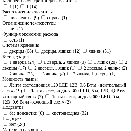
Количество отверстий для смесителя
1 (
1
)
1 (
14
)
Расположение смесителя
посередине (
9
)
справа (
1
)
Ограничение температуры
нет (
1
)
Функция экономии расхода
есть (
1
)
Система хранения
дверцы (
68
)
дверцы, ящики (
12
)
ящики (
51
)
Конструкция
1 дверца (
24
)
1 дверца, 2 ящика (
3
)
1 ящик (
28
)
2
дверцы (
17
)
2 дверцы, 1 ящик (
1
)
2 дверцы, 2 ящика (
2
)
2 ящика (
33
)
3 ящика (
4
)
3 ящика, 1 дверца (
1
)
Мощность лампы
Лента светодиодная 120 LED,12В, 9,6 Вт\м «нейтральный
свет» (
19
)
Лента светодиодная 300 LED, 5 м, 12В, 4,8Вт\м
«холодный свет» (
7
)
Лента светодиодная 600 LED, 5 м,
12В, 9,6 Вт\м «холодный свет» (
2
)
Подсветка
без подсветки (
8
)
светодиодная (
32
)
Подогрев
нет (
24
)
Материал раковины