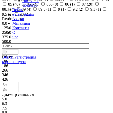
Чистящее
85 (
40
)
85,5 (
1
)
850 (
8
)
86 (
1
)
87 (
20
)
средство
88,7 (
4
)
89 (
4
)
89,5 (
1
)
9 (
1
)
9,2 (
2
)
9,3 (
1
)
Войти
Регистрация
9,5 (
2
)
90 (
21
)
Акции
Глубина, см
Магазины
0.0
Контакты
125.0
О
250.0
нас
375.0
500.0
Объем, л
Войти
Регистрация
106
корзина пуста
186
266
346
426
Диаметр слива, см
5.0
6.3
7.5
8.8