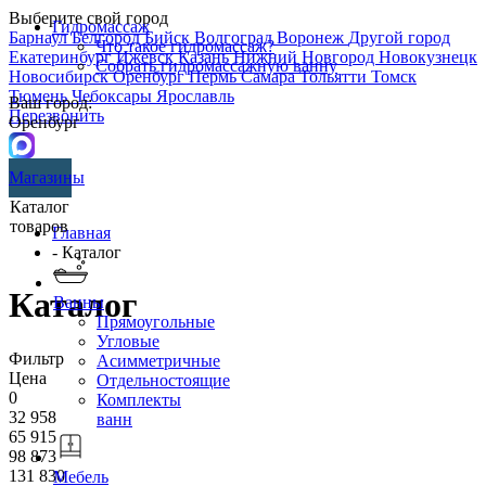
Выберите свой город
Гидромассаж
Барнаул
Белгород
Бийск
Волгоград
Воронеж
Другой город
Что такое гидромассаж?
Екатеринбург
Ижевск
Казань
Нижний Новгород
Новокузнецк
Собрать гидромассажную ванну
Новосибирск
Оренбург
Пермь
Самара
Тольятти
Томск
Тюмень
Чебоксары
Ярославль
Ваш город:
Перезвонить
Оренбург
Магазины
Каталог
товаров
Главная
- Каталог
Каталог
Ванны
Прямоугольные
Угловые
Фильтр
Асимметричные
Цена
Отдельностоящие
0
Комплекты
32 958
ванн
65 915
98 873
131 830
Мебель