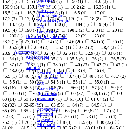
унитазы
15,4 (
1
)
15,5 (
4
)
15,9 (
5
)
150 (
1
)
151,6 (
3
)
Умные
156,9 (
3
)
159,1 (
1
)
16 (
1
)
16,2 (
2
)
16,35 (
1
)
унитазы
16,5 (
14
)
16,7 (
4
)
16,8 (
1
)
16.5 (
4
)
17 (
4
)
Инсталляции
17,2 (
3
)
17,9 (
7
)
170 (
4
)
176 (
1
)
18 (
8
)
18,6 (
4
)
Комплектующие
18,7 (
2
)
18,9 (
3
)
180 (
1
)
184 (
1
)
19 (
4
)
для
19,5 (
4
)
190 (
7
)
198 (
2
)
198,2 (
2
)
2,3 (
1
)
20 (
1
)
санфаянса
200 (
1
)
21,3 (
1
)
21,7 (
1
)
22 (
2
)
23 (
4
)
Полотенцесушители
23,2 (
1
)
23,6 (
1
)
24 (
5
)
24,6 (
20
)
240 (
5
)
25 (
1
)
25,5 (
20
)
25,9 (
2
)
25.5 (
1
)
27,2 (
2
)
28,4 (
3
)
Аксессуары
28,9 (
2
)
30 (
4
)
32 (
4
)
32,5 (
1
)
32,9 (
3
)
33,6 (
1
)
Аксессуары
34 (
1
)
34,5 (
1
)
35 (
1
)
35,5 (
9
)
36 (
2
)
36,5 (
3
)
для
37 (
12
)
37,5 (
1
)
38,5 (
1
)
40 (
23
)
42 (
7
)
43 (
1
)
ванной
43,2 (
2
)
44 (
11
)
45 (
2
)
45,3 (
4
)
46 (
4
)
Бумагодержатели
46,5 (
1
)
48 (
5
)
48,1 (
1
)
48,7 (
4
)
48,8 (
5
)
48.7 (
2
)
Держатели
5,5 (
1
)
50 (
30
)
54,5 (
1
)
55 (
11
)
55,0 (
1
)
для
56 (
16
)
56,5 (
78
)
56.5 (
8
)
560 (
1
)
57 (
8
)
59 (
9
)
полотенец
Дозаторы,
59-60 (
1
)
6 (
2
)
6,9 (
2
)
60 (
37
)
60,15 (
7
)
60-
стаканы
63 (
14
)
60.15 (
3
)
600 (
1
)
61 (
10
)
61-64 (
2
)
и
62 (
32
)
62-65 (
19
)
63 (
55
)
64 (
7
)
64,5 (
1
)
держатели
65 (
35
)
65,2 (
2
)
67 (
2
)
68 (
6
)
69,6 (
1
)
7 (
3
)
Ершики
7,2 (
3
)
7,5 (
1
)
70 (
10
)
70.5 (
1
)
73 (
1
)
75 (
4
)
Крючки
75,5 (
1
)
76 (
1
)
77 (
2
)
8 (
3
)
8,5 (
4
)
80 (
22
)
Мыльницы
81 (
4
)
81,5 (
1
)
82 (
8
)
83,6 (
7
)
83,61 (
1
)
84,5 (
1
)