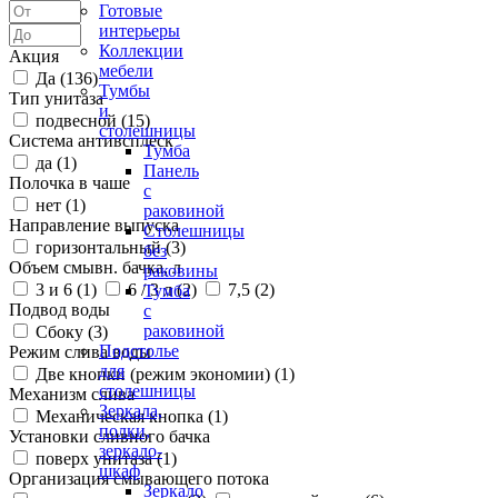
Готовые
интерьеры
Коллекции
Акция
мебели
Да (
136
)
Тумбы
Тип унитаза
и
подвесной (
15
)
столешницы
Система антивсплеск
Тумба
да (
1
)
Панель
Полочка в чаше
с
нет (
1
)
раковиной
Направление выпуска
Столешницы
горизонтальный (
3
)
без
Объем смывн. бачка, л
раковины
3 и 6 (
1
)
6 / 3 л (
2
)
7,5 (
2
)
Тумба
Подвод воды
с
раковиной
Сбоку (
3
)
Подстолье
Режим слива воды
для
Две кнопки (режим экономии) (
1
)
столешницы
Механизм слива
Зеркала,
Механическая кнопка (
1
)
полки,
Установки сливного бачка
зеркало-
поверх унитаза (
1
)
шкаф
Организация смывающего потока
Зеркало