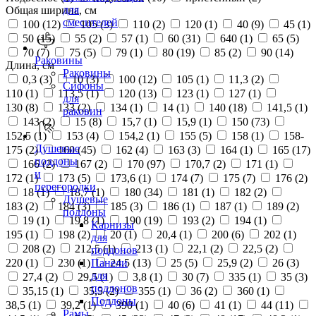
для
Общая ширина, см
смесителей
100 (
12
)
105 (
3
)
110 (
2
)
120 (
1
)
40 (
9
)
45 (
1
)
50 (
15
)
55 (
2
)
57 (
1
)
60 (
31
)
640 (
1
)
65 (
5
)
70 (
7
)
75 (
5
)
79 (
1
)
80 (
19
)
85 (
2
)
90 (
14
)
Раковины
Длина, см
Раковины
0,3 (
3
)
10 (
3
)
100 (
12
)
105 (
1
)
11,3 (
2
)
Сифоны
110 (
1
)
113,5 (
1
)
120 (
13
)
123 (
1
)
127 (
1
)
для
130 (
8
)
133 (
2
)
134 (
1
)
14 (
1
)
140 (
18
)
141,5 (
1
)
раковин
143 (
2
)
15 (
8
)
15,7 (
1
)
15,9 (
1
)
150 (
73
)
152,5 (
1
)
153 (
4
)
154,2 (
1
)
155 (
5
)
158 (
1
)
158-
Душевые
175 (
2
)
160 (
45
)
162 (
4
)
163 (
3
)
164 (
1
)
165 (
17
)
поддоны
166 (
2
)
167 (
2
)
170 (
97
)
170,7 (
2
)
171 (
1
)
и
172 (
1
)
173 (
5
)
173,6 (
1
)
174 (
7
)
175 (
7
)
176 (
2
)
перегородки
18 (
1
)
18,7 (
1
)
180 (
34
)
181 (
1
)
182 (
2
)
Душевые
183 (
2
)
184 (
3
)
185 (
3
)
186 (
1
)
187 (
1
)
189 (
2
)
поддоны
19 (
1
)
19,8 (
1
)
190 (
19
)
193 (
2
)
194 (
1
)
Карнизы
195 (
1
)
198 (
2
)
20 (
1
)
20,4 (
1
)
200 (
6
)
202 (
1
)
для
208 (
2
)
212,5 (
1
)
213 (
1
)
22,1 (
2
)
22,5 (
2
)
поддонов
220 (
1
)
230 (
1
)
24,5 (
13
)
25 (
5
)
25,9 (
2
)
26 (
3
)
Панели
для
27,4 (
2
)
29,5 (
1
)
3,8 (
1
)
30 (
7
)
335 (
1
)
35 (
3
)
поддонов
35,15 (
1
)
35,5 (
2
)
355 (
1
)
36 (
2
)
360 (
1
)
Поддоны
38,5 (
1
)
39,2 (
1
)
390 (
1
)
40 (
6
)
41 (
1
)
44 (
11
)
Рамы