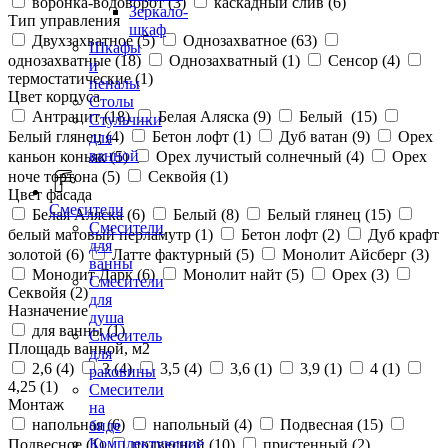
воронка-водоворот (
3
)
каскадный слив (
6
)
Зеркало-
Тип управления
шкаф
Двухзахватное (
5
)
Однозахватное (
63
)
Шкафы
однозахватные (
18
)
Однозахватный (
1
)
Сенсор (
4
)
и
термостатические (
1
)
пеналы
Цвет корпуса
Столы
Антрацит (
18
)
Белая Аляска (
9
)
Белый (
15
)
Стульчики
Белый глянец (
4
)
Бетон лофт (
1
)
Дуб ватан (
9
)
Орех
для
ванной
каньон коньяк (
5
)
Орех лучистый солнечный (
4
)
Орех
ноче тортона (
5
)
Секвойя (
1
)
Цвет фасада
Смесители
Белая Аляска (
6
)
Белый (
8
)
Белый глянец (
15
)
Смесители
белый матовый перламутр (
1
)
Бетон лофт (
2
)
Дуб крафт
для
золотой (
6
)
Латте фактурный (
5
)
Монолит Айсберг (
3
)
ванны
Монолит Дарк (
6
)
Монолит найт (
5
)
Орех (
3
)
Смесители
Секвойя (
2
)
для
Назначение
душа
для ванны (
1
)
Смеситель
Площадь ванной, м2
для
2,6 (
4
)
3 (
4
)
3,5 (
4
)
3,6 (
1
)
3,9 (
1
)
4 (
1
)
раковины
4,25 (
1
)
Смесители
Монтаж
на
напольная (
6
)
напольный (
4
)
Подвесная (
15
)
биде
Комплектующие
Подвесное (
1
)
подвесной (
10
)
пристенный (
2
)