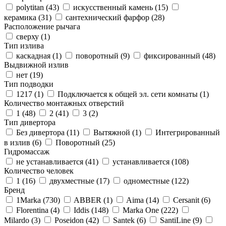
polytitan (
43
)
искусственный камень (
15
)
керамика (
31
)
сантехнический фарфор (
28
)
Расположение рычага
сверху (
1
)
Тип излива
каскадная (
1
)
поворотный (
9
)
фиксированный (
48
)
Выдвижной излив
нет (
19
)
Тип подводки
1217 (
1
)
Подключается к общей эл. сети комнаты (
1
)
Количество монтажных отверстий
1 (
48
)
2 (
41
)
3 (
2
)
Тип дивертора
Без дивертора (
11
)
Вытяжной (
1
)
Интегрированный
в излив (
6
)
Поворотный (
25
)
Гидромассаж
не устанавливается (
41
)
устанавливается (
108
)
Количество человек
1 (
16
)
двухместные (
17
)
одноместные (
122
)
Бренд
1Marka (
730
)
ABBER (
1
)
Aima (
14
)
Cersanit (
6
)
Florentina (
4
)
Iddis (
148
)
Marka One (
222
)
Milardo (
3
)
Poseidon (
42
)
Santek (
6
)
SantiLine (
9
)