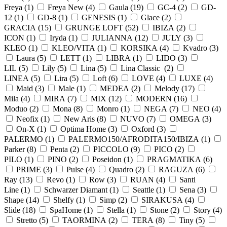
Freya (
1
)
Freya New (
4
)
Gaula (
19
)
GC-4 (
2
)
GD-
12 (
1
)
GD-8 (
1
)
GENESIS (
1
)
Glace (
2
)
GRACIA (
15
)
GRUNGE LOFT (
52
)
IBIZA (
2
)
ICON (
1
)
Iryda (
1
)
JULIANNA (
12
)
JULY (
3
)
KLEO (
1
)
KLEO/VITA (
1
)
KORSIKA (
4
)
Kvadro (
3
)
Laura (
5
)
LETT (
1
)
LIBRA (
1
)
LIDO (
3
)
LIL (
5
)
Lily (
5
)
Lina (
5
)
Lina Classic (
2
)
LINEA (
5
)
Lira (
5
)
Loft (
6
)
LOVE (
4
)
LUXE (
4
)
Maid (
3
)
Male (
1
)
MEDEA (
2
)
Melody (
17
)
Mila (
4
)
MIRA (
7
)
MIX (
12
)
MODERN (
16
)
Moduo (
2
)
Mona (
8
)
Monro (
1
)
NEGA (
7
)
NEO (
4
)
Neofix (
1
)
New Aris (
8
)
NUVO (
7
)
OMEGA (
3
)
On-X (
1
)
Optima Home (
3
)
Oxford (
3
)
PALERMO (
1
)
PALERMO150/AFRODITA150/IBIZA (
1
)
Parker (
8
)
Penta (
2
)
PICCOLO (
9
)
PICO (
2
)
PILO (
1
)
PINO (
2
)
Poseidon (
1
)
PRAGMATIKA (
6
)
PRIME (
3
)
Pulse (
4
)
Quadro (
2
)
RAGUZA (
6
)
Ray (
13
)
Revo (
1
)
Row (
3
)
RUAN (
4
)
Santi
Line (
1
)
Schwarzer Diamant (
1
)
Seattle (
1
)
Sena (
3
)
Shape (
14
)
Shelfy (
1
)
Simp (
2
)
SIRAKUSA (
4
)
Slide (
18
)
SpaHome (
1
)
Stella (
1
)
Stone (
2
)
Story (
4
)
Stretto (
5
)
TAORMINA (
2
)
TERA (
8
)
Tiny (
5
)