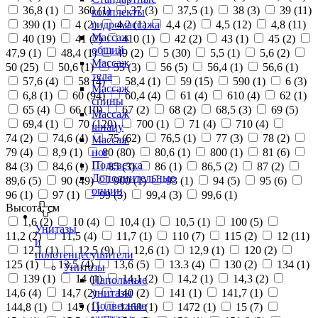
36,8 (
1
)
360 (
1
)
37 (
3
)
37,5 (
1
)
38 (
3
)
39 (
11
)
комплекты
390 (
1
)
4 (
2
)
4,2 (
1
)
4,4 (
2
)
4,5 (
12
)
4,8 (
11
)
гидромассажа
Массаж
40 (
19
)
41 (
2
)
410 (
1
)
42 (
2
)
43 (
1
)
45 (
2
)
общий
47,9 (
1
)
48,4 (
1
)
49 (
2
)
5 (
30
)
5,5 (
1
)
5,6 (
2
)
Массаж
50 (
25
)
50,6 (
1
)
55 (
3
)
56 (
5
)
56,4 (
1
)
56,6 (
1
)
тела
57,6 (
4
)
58 (
4
)
58,4 (
1
)
59 (
15
)
590 (
1
)
6 (
3
)
Массаж
6,8 (
1
)
60 (
94
)
60,4 (
4
)
61 (
4
)
610 (
4
)
62 (
1
)
спины
65 (
4
)
66 (
10
)
67 (
2
)
68 (
2
)
68,5 (
3
)
69 (
5
)
Массаж
69,4 (
1
)
70 (
120
)
700 (
1
)
71 (
4
)
710 (
4
)
шиацу
74 (
2
)
74,6 (
4
)
75 (
62
)
76,5 (
1
)
77 (
3
)
78 (
2
)
Массаж
79 (
4
)
8,9 (
1
)
80 (
80
)
80,6 (
1
)
800 (
1
)
81 (
6
)
ног
Подсветка
84 (
3
)
84,6 (
1
)
85 (
3
)
86 (
1
)
86,5 (
2
)
87 (
2
)
Дополнительные
89,6 (
5
)
90 (
49
)
900 (
1
)
93 (
1
)
94 (
5
)
95 (
6
)
опции
96 (
1
)
97 (
1
)
99 (
3
)
99,4 (
3
)
99,6 (
1
)
Высота, см
1,6 (
2
)
10 (
4
)
10,4 (
1
)
10,5 (
1
)
100 (
5
)
Унитазы
11,2 (
2
)
11,5 (
4
)
11,7 (
1
)
110 (
7
)
115 (
2
)
12 (
11
)
и
12,1 (
1
)
12,5 (
9
)
12,6 (
1
)
12,9 (
1
)
120 (
2
)
полотенцесушители
125 (
1
)
13,5 (
4
)
13,6 (
5
)
13.3 (
4
)
130 (
2
)
134 (
1
)
Унитазы
139 (
1
)
14 (
1
)
14,1 (
2
)
14,2 (
1
)
14,3 (
2
)
Напольные
14,6 (
4
)
14,7 (
2
)
140 (
2
)
141 (
1
)
141,7 (
1
)
унитазы
Подвесные
144,8 (
1
)
145 (
1
)
1468 (
1
)
1472 (
1
)
15 (
7
)