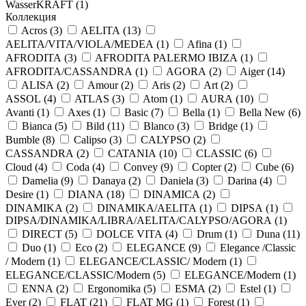
WasserKRAFT (
1
)
Коллекция
Acros (
3
)
AELITA (
13
)
AELITA/VITA/VIOLA/MEDEA (
1
)
Afina (
1
)
AFRODITA (
3
)
AFRODITA PALERMO IBIZA (
1
)
AFRODITA/CASSANDRA (
1
)
AGORA (
2
)
Aiger (
14
)
ALISA (
2
)
Amour (
2
)
Aris (
2
)
Art (
2
)
ASSOL (
4
)
ATLAS (
3
)
Atom (
1
)
AURA (
10
)
Avanti (
1
)
Axes (
1
)
Basic (
7
)
Bella (
1
)
Bella New (
6
)
Bianca (
5
)
Bild (
11
)
Blanco (
3
)
Bridge (
1
)
Bumble (
8
)
Calipso (
3
)
CALYPSO (
2
)
CASSANDRA (
2
)
CATANIA (
10
)
CLASSIC (
6
)
Cloud (
4
)
Coda (
4
)
Convey (
9
)
Copter (
2
)
Cube (
6
)
Damelia (
9
)
Danaya (
2
)
Daniela (
3
)
Darina (
4
)
Desire (
1
)
DIANA (
18
)
DINAMICA (
2
)
DINAMIKA (
2
)
DINAMIKA/AELITA (
1
)
DIPSA (
1
)
DIPSA/DINAMIKA/LIBRA/AELITA/CALYPSO/AGORA (
1
)
DIRECT (
5
)
DOLCE VITA (
4
)
Drum (
1
)
Duna (
11
)
Duo (
1
)
Eco (
2
)
ELEGANCE (
9
)
Elegance /Classic
/ Modern (
1
)
ELEGANCE/CLASSIC/ Modern (
1
)
ELEGANCE/CLASSIC/Modern (
5
)
ELEGANCE/Modern (
1
)
ENNA (
2
)
Ergonomika (
5
)
ESMA (
2
)
Estel (
1
)
Ever (
2
)
FLAT (
21
)
FLAT MG (
1
)
Forest (
1
)