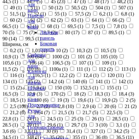
44,5 (
1
)
44,7 (
5
)
45 (
23
)
47 (
3
)
48 (
17
)
48,2 (
1
)
для
49 (
1
)
5 (
1
)
50 (
12
)
50,5 (
2
)
504 (
1
)
507 (
1
)
ванн
51,5 (
1
)
52 (
1
)
55 (
1
)
57,5 (
2
)
6,2 (
1
)
6,8 (
1
)
Панели
60 (
2
)
61 (
2
)
62 (
2
)
63 (
1
)
64 (
1
)
66 (
2
)
для
66,5 (
1
)
67 (
1
)
68 (
1
)
69,5 (
1
)
7,5 (
1
)
7,8 (
1
)
ванн
70 (
5
)
75 (
7
)
8,7 (
2
)
80 (
17
)
87 (
1
)
89,5 (
1
)
Лицевая
панель
90 (
14
)
99,5 (
1
)
Боковая
Ширина, см
панель
0,2 (
1
)
1,01 (
1
)
10 (
2
)
10,3 (
2
)
10,5 (
3
)
Сифоны
10,9 (
1
)
100 (
64
)
1000 (
2
)
101 (
2
)
105 (
10
)
для
105,6 (
1
)
106 (
4
)
106,5 (
3
)
107 (
1
)
109 (
1
)
ванн
11,5 (
2
)
110 (
8
)
1100а (
1
)
111 (
1
)
112 (
2
)
113 (
1
)
Карнизы
116 (
1
)
116,5 (
1
)
12,2 (
2
)
12,4 (
1
)
120 (
11
)
для
134 (
1
)
135 (
2
)
14,2 (
4
)
140 (
6
)
141 (
1
)
142 (
1
)
ванны
15 (
2
)
15,9 (
1
)
150 (
10
)
152,5 (
1
)
155 (
1
)
Шторки
16,5 (
3
)
17,9 (
3
)
170 (
2
)
18 (
2
)
18,3 (
1
)
18,4 (
3
)
для
ванн
18,5 (
1
)
180 (
6
)
19 (
3
)
19,6 (
1
)
19,9 (
2
)
2 (
5
)
Подголовники
2,5 (
108
)
2,7 (
2
)
2,8 (
10
)
2,9 (
4
)
20 (
6
)
21 (
2
)
Ручки
21,2 (
6
)
21,4 (
7
)
21,5 (
3
)
21,7 (
5
)
22,5 (
3
)
для
22,8 (
1
)
24 (
1
)
24,5 (
1
)
25 (
3
)
26 (
1
)
28,5 (
1
)
ванны
28.5 (
1
)
29 (
1
)
29,6 (
1
)
29,7 (
3
)
3 (
10
)
3,1 (
1
)
Гидромассажные
3,6 (
6
)
3,8 (
1
)
30 (
9
)
31,4 (
1
)
327 (
1
)
34,2 (
5
)
опции
34,5 (
1
)
348 (
1
)
35 (
20
)
355 (
1
)
36 (
8
)
36,5 (
11
)
Стандартные