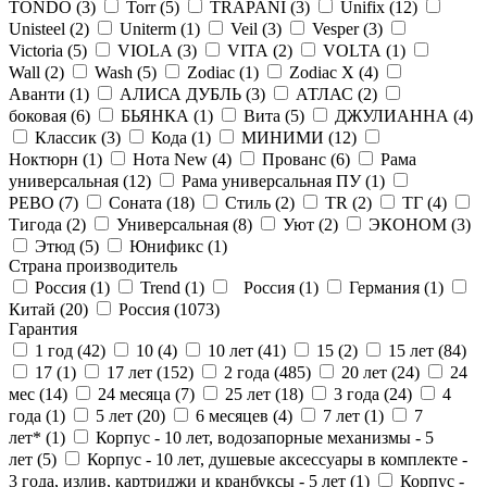
TONDO (
3
)
Torr (
5
)
TRAPANI (
3
)
Unifix (
12
)
Unisteel (
2
)
Uniterm (
1
)
Veil (
3
)
Vesper (
3
)
Victoria (
5
)
VIOLA (
3
)
VITA (
2
)
VOLTA (
1
)
Wall (
2
)
Wash (
5
)
Zodiac (
1
)
Zodiac X (
4
)
Аванти (
1
)
АЛИСА ДУБЛЬ (
3
)
АТЛАС (
2
)
боковая (
6
)
БЬЯНКА (
1
)
Вита (
5
)
ДЖУЛИАННА (
4
)
Классик (
3
)
Кода (
1
)
МИНИМИ (
12
)
Ноктюрн (
1
)
Нота New (
4
)
Прованс (
6
)
Рама
универсальная (
12
)
Рама универсальная ПУ (
1
)
РЕВО (
7
)
Соната (
18
)
Стиль (
2
)
ТR (
2
)
ТГ (
4
)
Тигода (
2
)
Универсальная (
8
)
Уют (
2
)
ЭКОНОМ (
3
)
Этюд (
5
)
Юнификс (
1
)
Страна производитель
Россия (
1
)
Trend (
1
)
Россия (
1
)
Германия (
1
)
Китай (
20
)
Россия (
1073
)
Гарантия
1 год (
42
)
10 (
4
)
10 лет (
41
)
15 (
2
)
15 лет (
84
)
17 (
1
)
17 лет (
152
)
2 года (
485
)
20 лет (
24
)
24
мес (
14
)
24 месяца (
7
)
25 лет (
18
)
3 года (
24
)
4
года (
1
)
5 лет (
20
)
6 месяцев (
4
)
7 лет (
1
)
7
лет* (
1
)
Корпус - 10 лет, водозапорные механизмы - 5
лет (
5
)
Корпус - 10 лет, душевые аксессуары в комплекте -
3 года, излив, картриджи и кранбуксы - 5 лет (
1
)
Корпус -