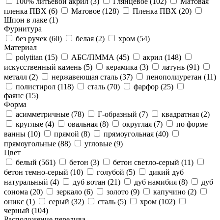
100% литьевой акрил (
3
)
Глянцевое (
102
)
Матовая
пленка ПВХ (
6
)
Матовое (
128
)
Пленка ПВХ (
20
)
Шпон в лаке (
1
)
Фурнитура
без ручек (
60
)
белая (
2
)
хром (
54
)
Материал
polytitan (
15
)
АБС/ПММА (
45
)
акрил (
148
)
искусственный камень (
5
)
керамика (
3
)
латунь (
91
)
металл (
2
)
нержавеющая сталь (
37
)
пенополиуретан (
11
)
полистирол (
118
)
сталь (
70
)
фарфор (
25
)
фаянс (
15
)
Форма
асимметричные (
78
)
Г-образный (
7
)
квадратная (
2
)
круглые (
4
)
овальная (
8
)
округлая (
7
)
по форме
ванны (
10
)
прямой (
8
)
прямоугольная (
40
)
прямоугольные (
88
)
угловые (
9
)
Цвет
белый (
561
)
бетон (
3
)
бетон светло-серый (
11
)
бетон темно-серый (
10
)
голубой (
5
)
дикий дуб
натуральный (
4
)
дуб вотан (
21
)
дуб намибия (
8
)
дуб
сонома (
20
)
зеркало (
6
)
золото (
9
)
капучино (
2
)
оникс (
1
)
серый (
32
)
сталь (
5
)
хром (
102
)
черный (
104
)
Расположение перелива