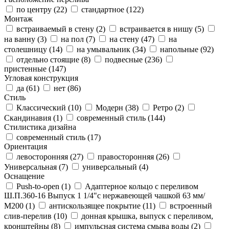
по центру (
22
)
стандартное (
122
)
Монтаж
встраиваемый в стену (
2
)
встраивается в нишу (
5
)
на ванну (
3
)
на пол (
7
)
на стену (
47
)
на
столешницу (
14
)
на умывальник (
34
)
напольные (
92
)
отдельно стоящие (
8
)
подвесные (
236
)
пристенные (
147
)
Угловая конструкция
да (
61
)
нет (
86
)
Стиль
Классический (
10
)
Модерн (
38
)
Ретро (
2
)
Скандинавия (
1
)
современный стиль (
144
)
Стилистика дизайна
современный стиль (
17
)
Ориентация
левосторонняя (
27
)
правосторонняя (
26
)
Универсальная (
7
)
универсальный (
4
)
Оснащение
Push-to-open (
1
)
Адаптерное кольцо с переливом
Ш.П.360-16 Выпуск 1 1/4"с нержавеющей чашкой 63 мм/
М200 (
1
)
антискользящее покрытие (
11
)
встроенный
слив-перелив (
10
)
донная крышка, выпуск с переливом,
кронштейны (
8
)
импульсная система смыва воды (
2
)