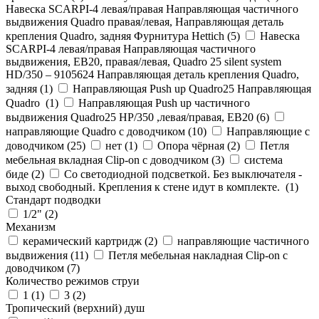
Навеска SCARPI-4 левая/правая Направляющая частичного
выдвижения Quadro правая/левая, Направляющая деталь
крепления Quadro, задняя Фурнитура Hettich (
5
)
Навеска
SCARPI-4 левая/правая Направляющая частичного
выдвижения, ЕВ20, правая/левая, Quadro 25 silent system
HD/350 – 9105624 Направляющая деталь крепления Quadro,
задняя (
1
)
Направляющая Push up Quadro25 Направляющая
Quadro (
1
)
Направляющая Push up частичного
выдвижения Quadro25 НР/350 ,левая/правая, ЕВ20 (
6
)
направляющие Quadro с доводчиком (
10
)
Направляющие с
доводчиком (
25
)
нет (
1
)
Опора чёрная (
2
)
Петля
мебельная вкладная Clip-on с доводчиком (
3
)
система
биде (
2
)
Со светодиодной подсветкой. Без выключателя -
выход свободный. Крепления к стене идут в комплекте. (
1
)
Стандарт подводки
1/2" (
2
)
Механизм
керамический картридж (
2
)
направляющие частичного
выдвижения (
11
)
Петля мебельная накладная Clip-on с
доводчиком (
7
)
Количество режимов струи
1 (
1
)
3 (
2
)
Тропический (верхний) душ