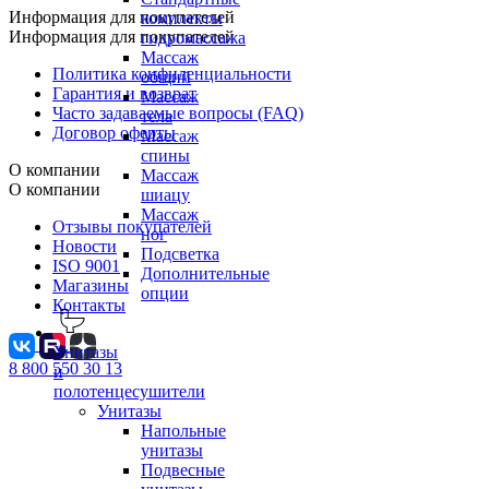
Информация для покупателей
комплекты
Информация для покупателей
гидромассажа
Массаж
Политика конфиденциальности
общий
Гарантия и возврат
Массаж
Часто задаваемые вопросы (FAQ)
тела
Договор оферты
Массаж
спины
О компании
Массаж
О компании
шиацу
Массаж
Отзывы покупателей
ног
Новости
Подсветка
ISO 9001
Дополнительные
Магазины
опции
Контакты
Унитазы
8 800 550 30 13
и
полотенцесушители
Унитазы
Напольные
унитазы
Подвесные