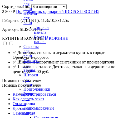
для
Сортировка по:
ванн
2 800 Р
Подстаканник одинарный IDDIS SLISCG1i45
Панели
для
Габариты (Д Ш В Г): 11,3x10,3x12,5x
ванн
Лицевая
Артикул: SLISCG1i45
панель
Боковая
КУПИТЬ
В КОРЗИНЕ
В КОРЗИНЕ
панель
Сифоны
для
✅ Дозаторы, стаканы и держатели купить в городе
ванн
Оренбург недорого.
Карнизы
✅ Широкий ассортимент сантехники от производителя
для
✅ 1 видов в каталоге Дозаторы, стаканы и держатели по
ванны
цене от 2800.00 руб.
Шторки
для
Помощь покупателям
ванн
Помощь покупателям
Подголовники
Ручки
Как зарегистрироваться
для
Как сделать заказ
ванны
Оплата
Гидромассажные
Доставка
опции
Самовывоз
Стандартные