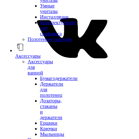
унитазы
Умные
унитазы
Инсталляции
Комплектующие
для
санфаянса
Полотенцесушители
Аксессуары
Аксессуары
для
ванной
Бумагодержатели
Держатели
для
полотенец
Дозаторы,
стаканы
и
держатели
Ершики
Крючки
Мыльницы