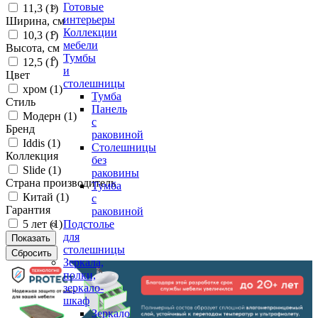
Готовые
11,3 (
1
)
интерьеры
Ширина, см
Коллекции
10,3 (
1
)
мебели
Высота, см
Тумбы
12,5 (
1
)
и
Цвет
столешницы
хром (
1
)
Тумба
Стиль
Панель
Модерн (
1
)
с
Бренд
раковиной
Iddis (
1
)
Столешницы
Коллекция
без
Slide (
1
)
раковины
Страна производитель
Тумба
Китай (
1
)
с
Гарантия
раковиной
5 лет (
1
)
Подстолье
для
столешницы
Зеркала,
полки,
зеркало-
шкаф
Зеркало