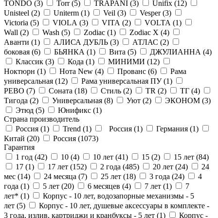
TONDO (
3
)
Torr (
5
)
TRAPANI (
3
)
Unifix (
12
)
Unisteel (
2
)
Uniterm (
1
)
Veil (
3
)
Vesper (
3
)
Victoria (
5
)
VIOLA (
3
)
VITA (
2
)
VOLTA (
1
)
Wall (
2
)
Wash (
5
)
Zodiac (
1
)
Zodiac X (
4
)
Аванти (
1
)
АЛИСА ДУБЛЬ (
3
)
АТЛАС (
2
)
боковая (
6
)
БЬЯНКА (
1
)
Вита (
5
)
ДЖУЛИАННА (
4
)
Классик (
3
)
Кода (
1
)
МИНИМИ (
12
)
Ноктюрн (
1
)
Нота New (
4
)
Прованс (
6
)
Рама
универсальная (
12
)
Рама универсальная ПУ (
1
)
РЕВО (
7
)
Соната (
18
)
Стиль (
2
)
ТR (
2
)
ТГ (
4
)
Тигода (
2
)
Универсальная (
8
)
Уют (
2
)
ЭКОНОМ (
3
)
Этюд (
5
)
Юнификс (
1
)
Страна производитель
Россия (
1
)
Trend (
1
)
Россия (
1
)
Германия (
1
)
Китай (
20
)
Россия (
1073
)
Гарантия
1 год (
42
)
10 (
4
)
10 лет (
41
)
15 (
2
)
15 лет (
84
)
17 (
1
)
17 лет (
152
)
2 года (
485
)
20 лет (
24
)
24
мес (
14
)
24 месяца (
7
)
25 лет (
18
)
3 года (
24
)
4
года (
1
)
5 лет (
20
)
6 месяцев (
4
)
7 лет (
1
)
7
лет* (
1
)
Корпус - 10 лет, водозапорные механизмы - 5
лет (
5
)
Корпус - 10 лет, душевые аксессуары в комплекте -
3 года, излив, картриджи и кранбуксы - 5 лет (
1
)
Корпус -