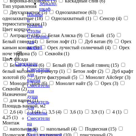
воронка-водоворот (
3
)
каскадный слив (
6
)
Зеркало-
Тип управления
шкаф
Двухзахватное (
5
)
Однозахватное (
63
)
Шкафы
однозахватные (
18
)
Однозахватный (
1
)
Сенсор (
4
)
и
термостатические (
1
)
пеналы
Цвет корпуса
Столы
Антрацит (
18
)
Белая Аляска (
9
)
Белый (
15
)
Стульчики
Белый глянец (
4
)
Бетон лофт (
1
)
Дуб ватан (
9
)
Орех
для
ванной
каньон коньяк (
5
)
Орех лучистый солнечный (
4
)
Орех
ноче тортона (
5
)
Секвойя (
1
)
Цвет фасада
Смесители
Белая Аляска (
6
)
Белый (
8
)
Белый глянец (
15
)
Смесители
белый матовый перламутр (
1
)
Бетон лофт (
2
)
Дуб крафт
для
золотой (
6
)
Латте фактурный (
5
)
Монолит Айсберг (
3
)
ванны
Монолит Дарк (
6
)
Монолит найт (
5
)
Орех (
3
)
Смесители
Секвойя (
2
)
для
Назначение
душа
для ванны (
1
)
Смеситель
Площадь ванной, м2
для
2,6 (
4
)
3 (
4
)
3,5 (
4
)
3,6 (
1
)
3,9 (
1
)
4 (
1
)
раковины
4,25 (
1
)
Смесители
Монтаж
на
напольная (
6
)
напольный (
4
)
Подвесная (
15
)
биде
Комплектующие
Подвесное (
1
)
подвесной (
10
)
пристенный (
2
)