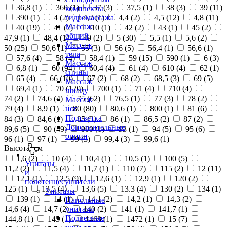
36,8 (
1
)
360 (
1
)
37 (
3
)
37,5 (
1
)
38 (
3
)
39 (
11
)
комплекты
390 (
1
)
4 (
2
)
4,2 (
1
)
4,4 (
2
)
4,5 (
12
)
4,8 (
11
)
гидромассажа
Массаж
40 (
19
)
41 (
2
)
410 (
1
)
42 (
2
)
43 (
1
)
45 (
2
)
общий
47,9 (
1
)
48,4 (
1
)
49 (
2
)
5 (
30
)
5,5 (
1
)
5,6 (
2
)
Массаж
50 (
25
)
50,6 (
1
)
55 (
3
)
56 (
5
)
56,4 (
1
)
56,6 (
1
)
тела
57,6 (
4
)
58 (
4
)
58,4 (
1
)
59 (
15
)
590 (
1
)
6 (
3
)
Массаж
6,8 (
1
)
60 (
94
)
60,4 (
4
)
61 (
4
)
610 (
4
)
62 (
1
)
спины
65 (
4
)
66 (
10
)
67 (
2
)
68 (
2
)
68,5 (
3
)
69 (
5
)
Массаж
69,4 (
1
)
70 (
120
)
700 (
1
)
71 (
4
)
710 (
4
)
шиацу
74 (
2
)
74,6 (
4
)
75 (
62
)
76,5 (
1
)
77 (
3
)
78 (
2
)
Массаж
79 (
4
)
8,9 (
1
)
80 (
80
)
80,6 (
1
)
800 (
1
)
81 (
6
)
ног
Подсветка
84 (
3
)
84,6 (
1
)
85 (
3
)
86 (
1
)
86,5 (
2
)
87 (
2
)
Дополнительные
89,6 (
5
)
90 (
49
)
900 (
1
)
93 (
1
)
94 (
5
)
95 (
6
)
опции
96 (
1
)
97 (
1
)
99 (
3
)
99,4 (
3
)
99,6 (
1
)
Высота, см
1,6 (
2
)
10 (
4
)
10,4 (
1
)
10,5 (
1
)
100 (
5
)
Унитазы
11,2 (
2
)
11,5 (
4
)
11,7 (
1
)
110 (
7
)
115 (
2
)
12 (
11
)
и
12,1 (
1
)
12,5 (
9
)
12,6 (
1
)
12,9 (
1
)
120 (
2
)
полотенцесушители
125 (
1
)
13,5 (
4
)
13,6 (
5
)
13.3 (
4
)
130 (
2
)
134 (
1
)
Унитазы
139 (
1
)
14 (
1
)
14,1 (
2
)
14,2 (
1
)
14,3 (
2
)
Напольные
14,6 (
4
)
14,7 (
2
)
140 (
2
)
141 (
1
)
141,7 (
1
)
унитазы
Подвесные
144,8 (
1
)
145 (
1
)
1468 (
1
)
1472 (
1
)
15 (
7
)