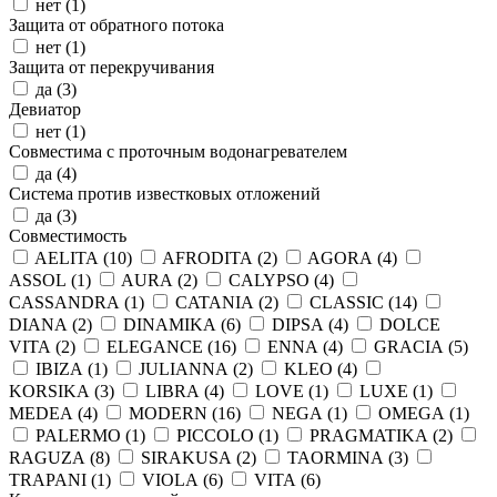
нет (
1
)
Защита от обратного потока
нет (
1
)
Защита от перекручивания
да (
3
)
Девиатор
нет (
1
)
Совместима с проточным водонагревателем
да (
4
)
Система против известковых отложений
да (
3
)
Совместимость
AELITA (
10
)
AFRODITA (
2
)
AGORA (
4
)
ASSOL (
1
)
AURA (
2
)
CALYPSO (
4
)
CASSANDRA (
1
)
CATANIA (
2
)
CLASSIC (
14
)
DIANA (
2
)
DINAMIKA (
6
)
DIPSA (
4
)
DOLCE
VITA (
2
)
ELEGANCE (
16
)
ENNA (
4
)
GRACIA (
5
)
IBIZA (
1
)
JULIANNA (
2
)
KLEO (
4
)
KORSIKA (
3
)
LIBRA (
4
)
LOVE (
1
)
LUXE (
1
)
MEDEA (
4
)
MODERN (
16
)
NEGA (
1
)
OMEGA (
1
)
PALERMO (
1
)
PICCOLO (
1
)
PRAGMATIKA (
2
)
RAGUZA (
8
)
SIRAKUSA (
2
)
TAORMINA (
3
)
TRAPANI (
1
)
VIOLA (
6
)
VITA (
6
)