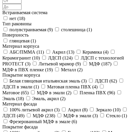
Встраиваемая система
нет (
18
)
Тип раковины
полувстраиваемая (
9
)
столешница (
1
)
Поверхность
глянцевая (
1
)
Материал корпуса
АБС/ПММА (
11
)
Акрил (
13
)
Керамика (
4
)
Керамогранит (
10
)
ЛДСП (
124
)
ЛДСП с технологией
PROTECT (
3
)
Литьевой мрамор (
9
)
МДФ (
187
)
МДФ в ПВХ пленке (
19
)
Металл (
2
)
Покрытие корпуса
Белая глянцевая итальянская эмаль (
3
)
ЛДСП (
62
)
ЛДСП в эмали (
1
)
Матовая пленка ПВХ (
4
)
Матовое (
65
)
МДФ в эмали (
2
)
Пленка ПВХ (
96
)
Эмаль (
18
)
Эмаль, акрил (
2
)
Материал фасада
100% литьевой акрил (
3
)
Акрил (
8
)
Зеркало (
10
)
ЛДСП (
49
)
МДФ (
238
)
МДФ в эмали (
3
)
Стекло (
1
)
Фрезерованный МДФ в эмале (
6
)
Покрытие фасада