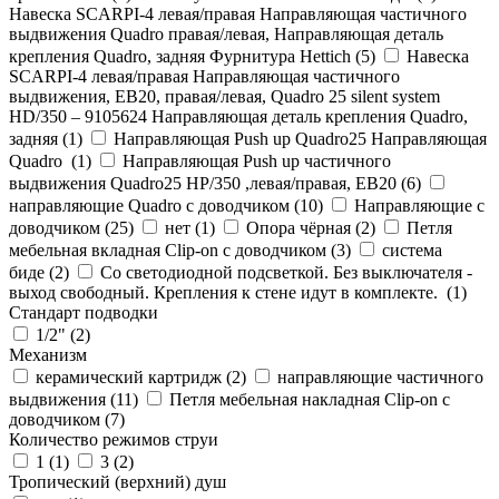
Навеска SCARPI-4 левая/правая Направляющая частичного
выдвижения Quadro правая/левая, Направляющая деталь
крепления Quadro, задняя Фурнитура Hettich (
5
)
Навеска
SCARPI-4 левая/правая Направляющая частичного
выдвижения, ЕВ20, правая/левая, Quadro 25 silent system
HD/350 – 9105624 Направляющая деталь крепления Quadro,
задняя (
1
)
Направляющая Push up Quadro25 Направляющая
Quadro (
1
)
Направляющая Push up частичного
выдвижения Quadro25 НР/350 ,левая/правая, ЕВ20 (
6
)
направляющие Quadro с доводчиком (
10
)
Направляющие с
доводчиком (
25
)
нет (
1
)
Опора чёрная (
2
)
Петля
мебельная вкладная Clip-on с доводчиком (
3
)
система
биде (
2
)
Со светодиодной подсветкой. Без выключателя -
выход свободный. Крепления к стене идут в комплекте. (
1
)
Стандарт подводки
1/2" (
2
)
Механизм
керамический картридж (
2
)
направляющие частичного
выдвижения (
11
)
Петля мебельная накладная Clip-on с
доводчиком (
7
)
Количество режимов струи
1 (
1
)
3 (
2
)
Тропический (верхний) душ