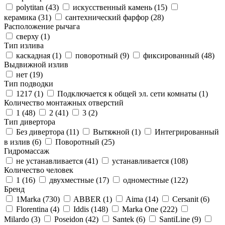
polytitan (
43
)
искусственный камень (
15
)
керамика (
31
)
сантехнический фарфор (
28
)
Расположение рычага
сверху (
1
)
Тип излива
каскадная (
1
)
поворотный (
9
)
фиксированный (
48
)
Выдвижной излив
нет (
19
)
Тип подводки
1217 (
1
)
Подключается к общей эл. сети комнаты (
1
)
Количество монтажных отверстий
1 (
48
)
2 (
41
)
3 (
2
)
Тип дивертора
Без дивертора (
11
)
Вытяжной (
1
)
Интегрированный
в излив (
6
)
Поворотный (
25
)
Гидромассаж
не устанавливается (
41
)
устанавливается (
108
)
Количество человек
1 (
16
)
двухместные (
17
)
одноместные (
122
)
Бренд
1Marka (
730
)
ABBER (
1
)
Aima (
14
)
Cersanit (
6
)
Florentina (
4
)
Iddis (
148
)
Marka One (
222
)
Milardo (
3
)
Poseidon (
42
)
Santek (
6
)
SantiLine (
9
)