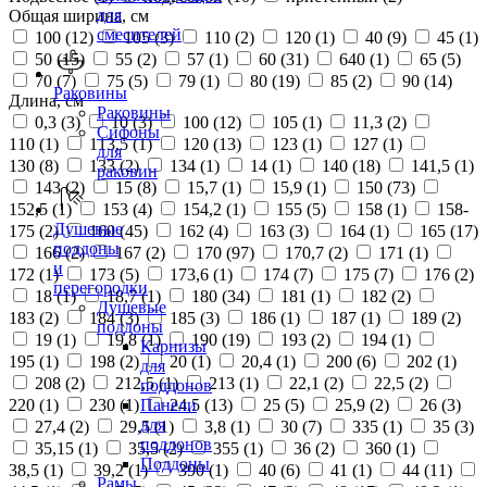
для
Общая ширина, см
смесителей
100 (
12
)
105 (
3
)
110 (
2
)
120 (
1
)
40 (
9
)
45 (
1
)
50 (
15
)
55 (
2
)
57 (
1
)
60 (
31
)
640 (
1
)
65 (
5
)
70 (
7
)
75 (
5
)
79 (
1
)
80 (
19
)
85 (
2
)
90 (
14
)
Раковины
Длина, см
Раковины
0,3 (
3
)
10 (
3
)
100 (
12
)
105 (
1
)
11,3 (
2
)
Сифоны
110 (
1
)
113,5 (
1
)
120 (
13
)
123 (
1
)
127 (
1
)
для
130 (
8
)
133 (
2
)
134 (
1
)
14 (
1
)
140 (
18
)
141,5 (
1
)
раковин
143 (
2
)
15 (
8
)
15,7 (
1
)
15,9 (
1
)
150 (
73
)
152,5 (
1
)
153 (
4
)
154,2 (
1
)
155 (
5
)
158 (
1
)
158-
Душевые
175 (
2
)
160 (
45
)
162 (
4
)
163 (
3
)
164 (
1
)
165 (
17
)
поддоны
166 (
2
)
167 (
2
)
170 (
97
)
170,7 (
2
)
171 (
1
)
и
172 (
1
)
173 (
5
)
173,6 (
1
)
174 (
7
)
175 (
7
)
176 (
2
)
перегородки
18 (
1
)
18,7 (
1
)
180 (
34
)
181 (
1
)
182 (
2
)
Душевые
183 (
2
)
184 (
3
)
185 (
3
)
186 (
1
)
187 (
1
)
189 (
2
)
поддоны
19 (
1
)
19,8 (
1
)
190 (
19
)
193 (
2
)
194 (
1
)
Карнизы
195 (
1
)
198 (
2
)
20 (
1
)
20,4 (
1
)
200 (
6
)
202 (
1
)
для
208 (
2
)
212,5 (
1
)
213 (
1
)
22,1 (
2
)
22,5 (
2
)
поддонов
220 (
1
)
230 (
1
)
24,5 (
13
)
25 (
5
)
25,9 (
2
)
26 (
3
)
Панели
для
27,4 (
2
)
29,5 (
1
)
3,8 (
1
)
30 (
7
)
335 (
1
)
35 (
3
)
поддонов
35,15 (
1
)
35,5 (
2
)
355 (
1
)
36 (
2
)
360 (
1
)
Поддоны
38,5 (
1
)
39,2 (
1
)
390 (
1
)
40 (
6
)
41 (
1
)
44 (
11
)
Рамы