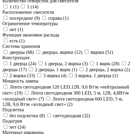
Количество отверстий для смесителя
1 (
1
)
1 (
14
)
Расположение смесителя
посередине (
9
)
справа (
1
)
Ограничение температуры
нет (
1
)
Функция экономии расхода
есть (
1
)
Система хранения
дверцы (
68
)
дверцы, ящики (
12
)
ящики (
51
)
Конструкция
1 дверца (
24
)
1 дверца, 2 ящика (
3
)
1 ящик (
28
)
2
дверцы (
17
)
2 дверцы, 1 ящик (
1
)
2 дверцы, 2 ящика (
2
)
2 ящика (
33
)
3 ящика (
4
)
3 ящика, 1 дверца (
1
)
Мощность лампы
Лента светодиодная 120 LED,12В, 9,6 Вт\м «нейтральный
свет» (
19
)
Лента светодиодная 300 LED, 5 м, 12В, 4,8Вт\м
«холодный свет» (
7
)
Лента светодиодная 600 LED, 5 м,
12В, 9,6 Вт\м «холодный свет» (
2
)
Подсветка
без подсветки (
8
)
светодиодная (
32
)
Подогрев
нет (
24
)
Материал раковины