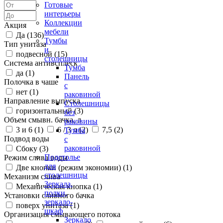
Готовые
интерьеры
Коллекции
Акция
мебели
Да (
136
)
Тумбы
Тип унитаза
и
подвесной (
15
)
столешницы
Система антивсплеск
Тумба
да (
1
)
Панель
Полочка в чаше
с
нет (
1
)
раковиной
Направление выпуска
Столешницы
горизонтальный (
3
)
без
Объем смывн. бачка, л
раковины
3 и 6 (
1
)
6 / 3 л (
2
)
7,5 (
2
)
Тумба
Подвод воды
с
раковиной
Сбоку (
3
)
Подстолье
Режим слива воды
для
Две кнопки (режим экономии) (
1
)
столешницы
Механизм слива
Зеркала,
Механическая кнопка (
1
)
полки,
Установки сливного бачка
зеркало-
поверх унитаза (
1
)
шкаф
Организация смывающего потока
Зеркало