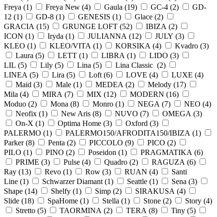
Freya (
1
)
Freya New (
4
)
Gaula (
19
)
GC-4 (
2
)
GD-
12 (
1
)
GD-8 (
1
)
GENESIS (
1
)
Glace (
2
)
GRACIA (
15
)
GRUNGE LOFT (
52
)
IBIZA (
2
)
ICON (
1
)
Iryda (
1
)
JULIANNA (
12
)
JULY (
3
)
KLEO (
1
)
KLEO/VITA (
1
)
KORSIKA (
4
)
Kvadro (
3
)
Laura (
5
)
LETT (
1
)
LIBRA (
1
)
LIDO (
3
)
LIL (
5
)
Lily (
5
)
Lina (
5
)
Lina Classic (
2
)
LINEA (
5
)
Lira (
5
)
Loft (
6
)
LOVE (
4
)
LUXE (
4
)
Maid (
3
)
Male (
1
)
MEDEA (
2
)
Melody (
17
)
Mila (
4
)
MIRA (
7
)
MIX (
12
)
MODERN (
16
)
Moduo (
2
)
Mona (
8
)
Monro (
1
)
NEGA (
7
)
NEO (
4
)
Neofix (
1
)
New Aris (
8
)
NUVO (
7
)
OMEGA (
3
)
On-X (
1
)
Optima Home (
3
)
Oxford (
3
)
PALERMO (
1
)
PALERMO150/AFRODITA150/IBIZA (
1
)
Parker (
8
)
Penta (
2
)
PICCOLO (
9
)
PICO (
2
)
PILO (
1
)
PINO (
2
)
Poseidon (
1
)
PRAGMATIKA (
6
)
PRIME (
3
)
Pulse (
4
)
Quadro (
2
)
RAGUZA (
6
)
Ray (
13
)
Revo (
1
)
Row (
3
)
RUAN (
4
)
Santi
Line (
1
)
Schwarzer Diamant (
1
)
Seattle (
1
)
Sena (
3
)
Shape (
14
)
Shelfy (
1
)
Simp (
2
)
SIRAKUSA (
4
)
Slide (
18
)
SpaHome (
1
)
Stella (
1
)
Stone (
2
)
Story (
4
)
Stretto (
5
)
TAORMINA (
2
)
TERA (
8
)
Tiny (
5
)