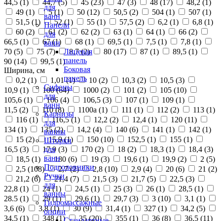
44,5 (
1
)
44,7 (
5
)
45 (
23
)
47 (
3
)
48 (
17
)
48,2 (
1
)
для
49 (
1
)
5 (
1
)
50 (
12
)
50,5 (
2
)
504 (
1
)
507 (
1
)
ванн
51,5 (
1
)
52 (
1
)
55 (
1
)
57,5 (
2
)
6,2 (
1
)
6,8 (
1
)
Панели
60 (
2
)
61 (
2
)
62 (
2
)
63 (
1
)
64 (
1
)
66 (
2
)
для
66,5 (
1
)
67 (
1
)
68 (
1
)
69,5 (
1
)
7,5 (
1
)
7,8 (
1
)
ванн
70 (
5
)
75 (
7
)
8,7 (
2
)
80 (
17
)
87 (
1
)
89,5 (
1
)
Лицевая
панель
90 (
14
)
99,5 (
1
)
Боковая
Ширина, см
панель
0,2 (
1
)
1,01 (
1
)
10 (
2
)
10,3 (
2
)
10,5 (
3
)
Сифоны
10,9 (
1
)
100 (
64
)
1000 (
2
)
101 (
2
)
105 (
10
)
для
105,6 (
1
)
106 (
4
)
106,5 (
3
)
107 (
1
)
109 (
1
)
ванн
11,5 (
2
)
110 (
8
)
1100а (
1
)
111 (
1
)
112 (
2
)
113 (
1
)
Карнизы
116 (
1
)
116,5 (
1
)
12,2 (
2
)
12,4 (
1
)
120 (
11
)
для
134 (
1
)
135 (
2
)
14,2 (
4
)
140 (
6
)
141 (
1
)
142 (
1
)
ванны
15 (
2
)
15,9 (
1
)
150 (
10
)
152,5 (
1
)
155 (
1
)
Шторки
16,5 (
3
)
17,9 (
3
)
170 (
2
)
18 (
2
)
18,3 (
1
)
18,4 (
3
)
для
ванн
18,5 (
1
)
180 (
6
)
19 (
3
)
19,6 (
1
)
19,9 (
2
)
2 (
5
)
Подголовники
2,5 (
108
)
2,7 (
2
)
2,8 (
10
)
2,9 (
4
)
20 (
6
)
21 (
2
)
Ручки
21,2 (
6
)
21,4 (
7
)
21,5 (
3
)
21,7 (
5
)
22,5 (
3
)
для
22,8 (
1
)
24 (
1
)
24,5 (
1
)
25 (
3
)
26 (
1
)
28,5 (
1
)
ванны
28.5 (
1
)
29 (
1
)
29,6 (
1
)
29,7 (
3
)
3 (
10
)
3,1 (
1
)
Гидромассажные
3,6 (
6
)
3,8 (
1
)
30 (
9
)
31,4 (
1
)
327 (
1
)
34,2 (
5
)
опции
34,5 (
1
)
348 (
1
)
35 (
20
)
355 (
1
)
36 (
8
)
36,5 (
11
)
Стандартные