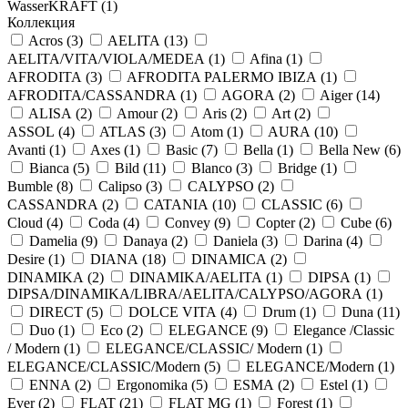
WasserKRAFT (
1
)
Коллекция
Acros (
3
)
AELITA (
13
)
AELITA/VITA/VIOLA/MEDEA (
1
)
Afina (
1
)
AFRODITA (
3
)
AFRODITA PALERMO IBIZA (
1
)
AFRODITA/CASSANDRA (
1
)
AGORA (
2
)
Aiger (
14
)
ALISA (
2
)
Amour (
2
)
Aris (
2
)
Art (
2
)
ASSOL (
4
)
ATLAS (
3
)
Atom (
1
)
AURA (
10
)
Avanti (
1
)
Axes (
1
)
Basic (
7
)
Bella (
1
)
Bella New (
6
)
Bianca (
5
)
Bild (
11
)
Blanco (
3
)
Bridge (
1
)
Bumble (
8
)
Calipso (
3
)
CALYPSO (
2
)
CASSANDRA (
2
)
CATANIA (
10
)
CLASSIC (
6
)
Cloud (
4
)
Coda (
4
)
Convey (
9
)
Copter (
2
)
Cube (
6
)
Damelia (
9
)
Danaya (
2
)
Daniela (
3
)
Darina (
4
)
Desire (
1
)
DIANA (
18
)
DINAMICA (
2
)
DINAMIKA (
2
)
DINAMIKA/AELITA (
1
)
DIPSA (
1
)
DIPSA/DINAMIKA/LIBRA/AELITA/CALYPSO/AGORA (
1
)
DIRECT (
5
)
DOLCE VITA (
4
)
Drum (
1
)
Duna (
11
)
Duo (
1
)
Eco (
2
)
ELEGANCE (
9
)
Elegance /Classic
/ Modern (
1
)
ELEGANCE/CLASSIC/ Modern (
1
)
ELEGANCE/CLASSIC/Modern (
5
)
ELEGANCE/Modern (
1
)
ENNA (
2
)
Ergonomika (
5
)
ESMA (
2
)
Estel (
1
)
Ever (
2
)
FLAT (
21
)
FLAT MG (
1
)
Forest (
1
)