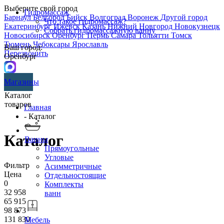
Выберите свой город
Гидромассаж
Барнаул
Белгород
Бийск
Волгоград
Воронеж
Другой город
Что такое гидромассаж?
Екатеринбург
Ижевск
Казань
Нижний Новгород
Новокузнецк
Собрать гидромассажную ванну
Новосибирск
Оренбург
Пермь
Самара
Тольятти
Томск
Тюмень
Чебоксары
Ярославль
Ваш город:
Перезвонить
Оренбург
Магазины
Каталог
товаров
Главная
- Каталог
Каталог
Ванны
Прямоугольные
Угловые
Фильтр
Асимметричные
Цена
Отдельностоящие
0
Комплекты
32 958
ванн
65 915
98 873
131 830
Мебель