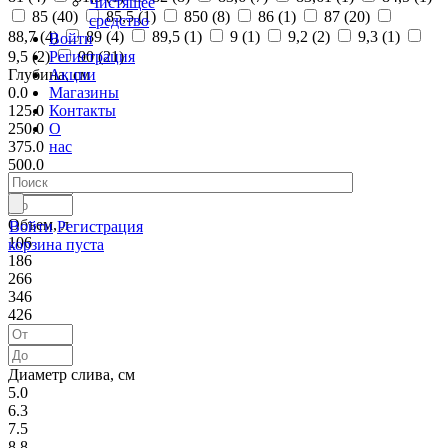
Чистящее
85 (
40
)
85,5 (
1
)
850 (
8
)
86 (
1
)
87 (
20
)
средство
88,7 (
4
)
89 (
4
)
89,5 (
1
)
9 (
1
)
9,2 (
2
)
9,3 (
1
)
Войти
Регистрация
9,5 (
2
)
90 (
21
)
Акции
Глубина, см
Магазины
0.0
Контакты
125.0
О
250.0
нас
375.0
500.0
Объем, л
Войти
Регистрация
106
корзина пуста
186
266
346
426
Диаметр слива, см
5.0
6.3
7.5
8.8