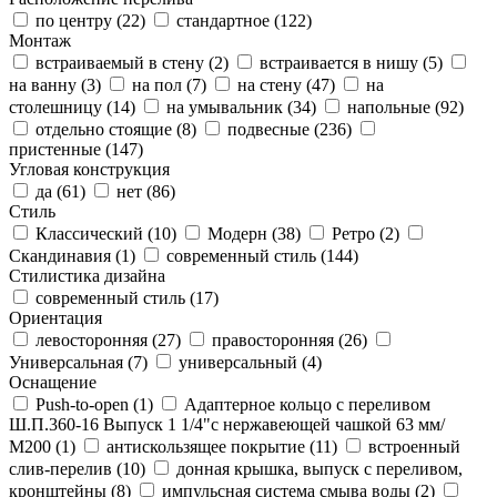
по центру (
22
)
стандартное (
122
)
Монтаж
встраиваемый в стену (
2
)
встраивается в нишу (
5
)
на ванну (
3
)
на пол (
7
)
на стену (
47
)
на
столешницу (
14
)
на умывальник (
34
)
напольные (
92
)
отдельно стоящие (
8
)
подвесные (
236
)
пристенные (
147
)
Угловая конструкция
да (
61
)
нет (
86
)
Стиль
Классический (
10
)
Модерн (
38
)
Ретро (
2
)
Скандинавия (
1
)
современный стиль (
144
)
Стилистика дизайна
современный стиль (
17
)
Ориентация
левосторонняя (
27
)
правосторонняя (
26
)
Универсальная (
7
)
универсальный (
4
)
Оснащение
Push-to-open (
1
)
Адаптерное кольцо с переливом
Ш.П.360-16 Выпуск 1 1/4"с нержавеющей чашкой 63 мм/
М200 (
1
)
антискользящее покрытие (
11
)
встроенный
слив-перелив (
10
)
донная крышка, выпуск с переливом,
кронштейны (
8
)
импульсная система смыва воды (
2
)