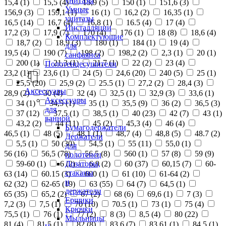
унитазы
15,4 (
1
)
15,5 (
4
)
15,9 (
5
)
150 (
1
)
151,6 (
3
)
Умные
156,9 (
3
)
159,1 (
1
)
16 (
1
)
16,2 (
2
)
16,35 (
1
)
унитазы
16,5 (
14
)
16,7 (
4
)
16,8 (
1
)
16.5 (
4
)
17 (
4
)
Инсталляции
17,2 (
3
)
17,9 (
7
)
170 (
4
)
176 (
1
)
18 (
8
)
18,6 (
4
)
Комплектующие
18,7 (
2
)
18,9 (
3
)
180 (
1
)
184 (
1
)
19 (
4
)
для
19,5 (
4
)
190 (
7
)
198 (
2
)
198,2 (
2
)
2,3 (
1
)
20 (
1
)
санфаянса
200 (
1
)
21,3 (
1
)
21,7 (
1
)
22 (
2
)
23 (
4
)
Полотенцесушители
23,2 (
1
)
23,6 (
1
)
24 (
5
)
24,6 (
20
)
240 (
5
)
25 (
1
)
25,5 (
20
)
25,9 (
2
)
25.5 (
1
)
27,2 (
2
)
28,4 (
3
)
Аксессуары
28,9 (
2
)
30 (
4
)
32 (
4
)
32,5 (
1
)
32,9 (
3
)
33,6 (
1
)
Аксессуары
34 (
1
)
34,5 (
1
)
35 (
1
)
35,5 (
9
)
36 (
2
)
36,5 (
3
)
для
37 (
12
)
37,5 (
1
)
38,5 (
1
)
40 (
23
)
42 (
7
)
43 (
1
)
ванной
43,2 (
2
)
44 (
11
)
45 (
2
)
45,3 (
4
)
46 (
4
)
Бумагодержатели
46,5 (
1
)
48 (
5
)
48,1 (
1
)
48,7 (
4
)
48,8 (
5
)
48.7 (
2
)
Держатели
5,5 (
1
)
50 (
30
)
54,5 (
1
)
55 (
11
)
55,0 (
1
)
для
56 (
16
)
56,5 (
78
)
56.5 (
8
)
560 (
1
)
57 (
8
)
59 (
9
)
полотенец
Дозаторы,
59-60 (
1
)
6 (
2
)
6,9 (
2
)
60 (
37
)
60,15 (
7
)
60-
стаканы
63 (
14
)
60.15 (
3
)
600 (
1
)
61 (
10
)
61-64 (
2
)
и
62 (
32
)
62-65 (
19
)
63 (
55
)
64 (
7
)
64,5 (
1
)
держатели
65 (
35
)
65,2 (
2
)
67 (
2
)
68 (
6
)
69,6 (
1
)
7 (
3
)
Ершики
7,2 (
3
)
7,5 (
1
)
70 (
10
)
70.5 (
1
)
73 (
1
)
75 (
4
)
Крючки
75,5 (
1
)
76 (
1
)
77 (
2
)
8 (
3
)
8,5 (
4
)
80 (
22
)
Мыльницы
81 (
4
)
81,5 (
1
)
82 (
8
)
83,6 (
7
)
83,61 (
1
)
84,5 (
1
)