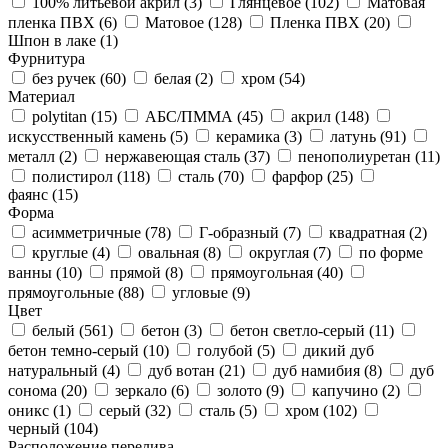
100% литьевой акрил (
3
)
Глянцевое (
102
)
Матовая
пленка ПВХ (
6
)
Матовое (
128
)
Пленка ПВХ (
20
)
Шпон в лаке (
1
)
Фурнитура
без ручек (
60
)
белая (
2
)
хром (
54
)
Материал
polytitan (
15
)
АБС/ПММА (
45
)
акрил (
148
)
искусственный камень (
5
)
керамика (
3
)
латунь (
91
)
металл (
2
)
нержавеющая сталь (
37
)
пенополиуретан (
11
)
полистирол (
118
)
сталь (
70
)
фарфор (
25
)
фаянс (
15
)
Форма
асимметричные (
78
)
Г-образный (
7
)
квадратная (
2
)
круглые (
4
)
овальная (
8
)
округлая (
7
)
по форме
ванны (
10
)
прямой (
8
)
прямоугольная (
40
)
прямоугольные (
88
)
угловые (
9
)
Цвет
белый (
561
)
бетон (
3
)
бетон светло-серый (
11
)
бетон темно-серый (
10
)
голубой (
5
)
дикий дуб
натуральный (
4
)
дуб вотан (
21
)
дуб намибия (
8
)
дуб
сонома (
20
)
зеркало (
6
)
золото (
9
)
капучино (
2
)
оникс (
1
)
серый (
32
)
сталь (
5
)
хром (
102
)
черный (
104
)
Расположение перелива