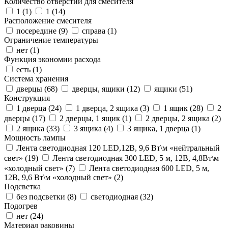
Количество отверстий для смесителя
1 (
1
)
1 (
14
)
Расположение смесителя
посередине (
9
)
справа (
1
)
Ограничение температуры
нет (
1
)
Функция экономии расхода
есть (
1
)
Система хранения
дверцы (
68
)
дверцы, ящики (
12
)
ящики (
51
)
Конструкция
1 дверца (
24
)
1 дверца, 2 ящика (
3
)
1 ящик (
28
)
2
дверцы (
17
)
2 дверцы, 1 ящик (
1
)
2 дверцы, 2 ящика (
2
)
2 ящика (
33
)
3 ящика (
4
)
3 ящика, 1 дверца (
1
)
Мощность лампы
Лента светодиодная 120 LED,12В, 9,6 Вт\м «нейтральный
свет» (
19
)
Лента светодиодная 300 LED, 5 м, 12В, 4,8Вт\м
«холодный свет» (
7
)
Лента светодиодная 600 LED, 5 м,
12В, 9,6 Вт\м «холодный свет» (
2
)
Подсветка
без подсветки (
8
)
светодиодная (
32
)
Подогрев
нет (
24
)
Материал раковины