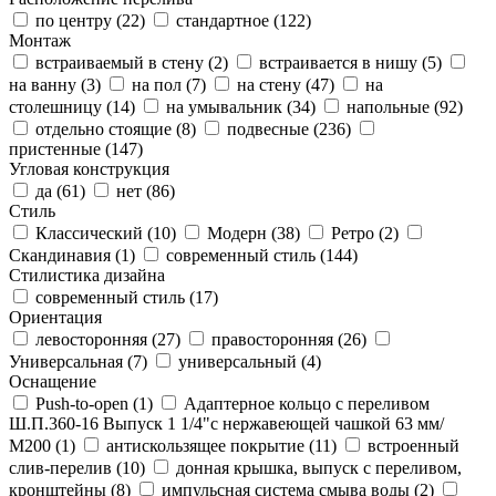
по центру (
22
)
стандартное (
122
)
Монтаж
встраиваемый в стену (
2
)
встраивается в нишу (
5
)
на ванну (
3
)
на пол (
7
)
на стену (
47
)
на
столешницу (
14
)
на умывальник (
34
)
напольные (
92
)
отдельно стоящие (
8
)
подвесные (
236
)
пристенные (
147
)
Угловая конструкция
да (
61
)
нет (
86
)
Стиль
Классический (
10
)
Модерн (
38
)
Ретро (
2
)
Скандинавия (
1
)
современный стиль (
144
)
Стилистика дизайна
современный стиль (
17
)
Ориентация
левосторонняя (
27
)
правосторонняя (
26
)
Универсальная (
7
)
универсальный (
4
)
Оснащение
Push-to-open (
1
)
Адаптерное кольцо с переливом
Ш.П.360-16 Выпуск 1 1/4"с нержавеющей чашкой 63 мм/
М200 (
1
)
антискользящее покрытие (
11
)
встроенный
слив-перелив (
10
)
донная крышка, выпуск с переливом,
кронштейны (
8
)
импульсная система смыва воды (
2
)