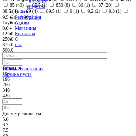
Чистящее
85 (
40
)
85,5 (
1
)
850 (
8
)
86 (
1
)
87 (
20
)
средство
88,7 (
4
)
89 (
4
)
89,5 (
1
)
9 (
1
)
9,2 (
2
)
9,3 (
1
)
Войти
Регистрация
9,5 (
2
)
90 (
21
)
Акции
Глубина, см
Магазины
0.0
Контакты
125.0
О
250.0
нас
375.0
500.0
Объем, л
Войти
Регистрация
106
корзина пуста
186
266
346
426
Диаметр слива, см
5.0
6.3
7.5
8.8