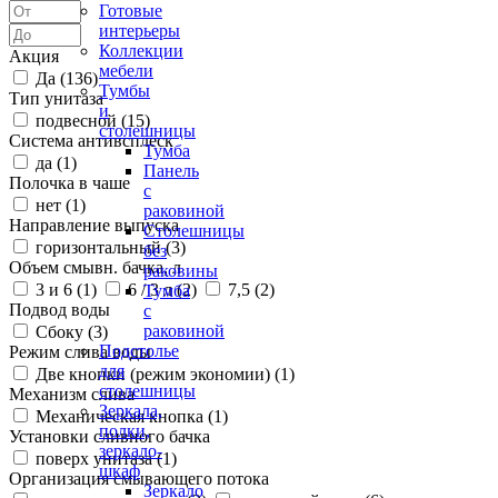
Готовые
интерьеры
Коллекции
Акция
мебели
Да (
136
)
Тумбы
Тип унитаза
и
подвесной (
15
)
столешницы
Система антивсплеск
Тумба
да (
1
)
Панель
Полочка в чаше
с
нет (
1
)
раковиной
Направление выпуска
Столешницы
горизонтальный (
3
)
без
Объем смывн. бачка, л
раковины
3 и 6 (
1
)
6 / 3 л (
2
)
7,5 (
2
)
Тумба
Подвод воды
с
раковиной
Сбоку (
3
)
Подстолье
Режим слива воды
для
Две кнопки (режим экономии) (
1
)
столешницы
Механизм слива
Зеркала,
Механическая кнопка (
1
)
полки,
Установки сливного бачка
зеркало-
поверх унитаза (
1
)
шкаф
Организация смывающего потока
Зеркало