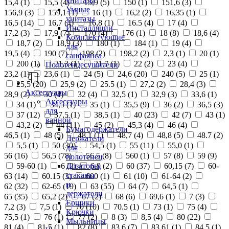
унитазы
15,4 (
1
)
15,5 (
4
)
15,9 (
5
)
150 (
1
)
151,6 (
3
)
Умные
156,9 (
3
)
159,1 (
1
)
16 (
1
)
16,2 (
2
)
16,35 (
1
)
унитазы
16,5 (
14
)
16,7 (
4
)
16,8 (
1
)
16.5 (
4
)
17 (
4
)
Инсталляции
17,2 (
3
)
17,9 (
7
)
170 (
4
)
176 (
1
)
18 (
8
)
18,6 (
4
)
Комплектующие
18,7 (
2
)
18,9 (
3
)
180 (
1
)
184 (
1
)
19 (
4
)
для
19,5 (
4
)
190 (
7
)
198 (
2
)
198,2 (
2
)
2,3 (
1
)
20 (
1
)
санфаянса
200 (
1
)
21,3 (
1
)
21,7 (
1
)
22 (
2
)
23 (
4
)
Полотенцесушители
23,2 (
1
)
23,6 (
1
)
24 (
5
)
24,6 (
20
)
240 (
5
)
25 (
1
)
25,5 (
20
)
25,9 (
2
)
25.5 (
1
)
27,2 (
2
)
28,4 (
3
)
Аксессуары
28,9 (
2
)
30 (
4
)
32 (
4
)
32,5 (
1
)
32,9 (
3
)
33,6 (
1
)
Аксессуары
34 (
1
)
34,5 (
1
)
35 (
1
)
35,5 (
9
)
36 (
2
)
36,5 (
3
)
для
37 (
12
)
37,5 (
1
)
38,5 (
1
)
40 (
23
)
42 (
7
)
43 (
1
)
ванной
43,2 (
2
)
44 (
11
)
45 (
2
)
45,3 (
4
)
46 (
4
)
Бумагодержатели
46,5 (
1
)
48 (
5
)
48,1 (
1
)
48,7 (
4
)
48,8 (
5
)
48.7 (
2
)
Держатели
5,5 (
1
)
50 (
30
)
54,5 (
1
)
55 (
11
)
55,0 (
1
)
для
56 (
16
)
56,5 (
78
)
56.5 (
8
)
560 (
1
)
57 (
8
)
59 (
9
)
полотенец
Дозаторы,
59-60 (
1
)
6 (
2
)
6,9 (
2
)
60 (
37
)
60,15 (
7
)
60-
стаканы
63 (
14
)
60.15 (
3
)
600 (
1
)
61 (
10
)
61-64 (
2
)
и
62 (
32
)
62-65 (
19
)
63 (
55
)
64 (
7
)
64,5 (
1
)
держатели
65 (
35
)
65,2 (
2
)
67 (
2
)
68 (
6
)
69,6 (
1
)
7 (
3
)
Ершики
7,2 (
3
)
7,5 (
1
)
70 (
10
)
70.5 (
1
)
73 (
1
)
75 (
4
)
Крючки
75,5 (
1
)
76 (
1
)
77 (
2
)
8 (
3
)
8,5 (
4
)
80 (
22
)
Мыльницы
81 (
4
)
81,5 (
1
)
82 (
8
)
83,6 (
7
)
83,61 (
1
)
84,5 (
1
)