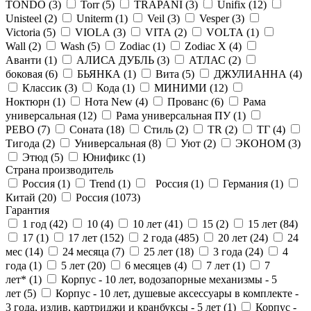
TONDO (
3
)
Torr (
5
)
TRAPANI (
3
)
Unifix (
12
)
Unisteel (
2
)
Uniterm (
1
)
Veil (
3
)
Vesper (
3
)
Victoria (
5
)
VIOLA (
3
)
VITA (
2
)
VOLTA (
1
)
Wall (
2
)
Wash (
5
)
Zodiac (
1
)
Zodiac X (
4
)
Аванти (
1
)
АЛИСА ДУБЛЬ (
3
)
АТЛАС (
2
)
боковая (
6
)
БЬЯНКА (
1
)
Вита (
5
)
ДЖУЛИАННА (
4
)
Классик (
3
)
Кода (
1
)
МИНИМИ (
12
)
Ноктюрн (
1
)
Нота New (
4
)
Прованс (
6
)
Рама
универсальная (
12
)
Рама универсальная ПУ (
1
)
РЕВО (
7
)
Соната (
18
)
Стиль (
2
)
ТR (
2
)
ТГ (
4
)
Тигода (
2
)
Универсальная (
8
)
Уют (
2
)
ЭКОНОМ (
3
)
Этюд (
5
)
Юнификс (
1
)
Страна производитель
Россия (
1
)
Trend (
1
)
Россия (
1
)
Германия (
1
)
Китай (
20
)
Россия (
1073
)
Гарантия
1 год (
42
)
10 (
4
)
10 лет (
41
)
15 (
2
)
15 лет (
84
)
17 (
1
)
17 лет (
152
)
2 года (
485
)
20 лет (
24
)
24
мес (
14
)
24 месяца (
7
)
25 лет (
18
)
3 года (
24
)
4
года (
1
)
5 лет (
20
)
6 месяцев (
4
)
7 лет (
1
)
7
лет* (
1
)
Корпус - 10 лет, водозапорные механизмы - 5
лет (
5
)
Корпус - 10 лет, душевые аксессуары в комплекте -
3 года, излив, картриджи и кранбуксы - 5 лет (
1
)
Корпус -