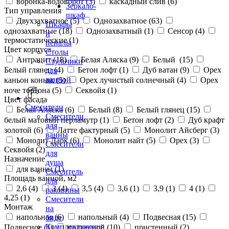
воронка-водоворот (
3
)
каскадный слив (
6
)
Зеркало-
Тип управления
шкаф
Двухзахватное (
5
)
Однозахватное (
63
)
Шкафы
однозахватные (
18
)
Однозахватный (
1
)
Сенсор (
4
)
и
термостатические (
1
)
пеналы
Цвет корпуса
Столы
Антрацит (
18
)
Белая Аляска (
9
)
Белый (
15
)
Стульчики
Белый глянец (
4
)
Бетон лофт (
1
)
Дуб ватан (
9
)
Орех
для
ванной
каньон коньяк (
5
)
Орех лучистый солнечный (
4
)
Орех
ноче тортона (
5
)
Секвойя (
1
)
Цвет фасада
Смесители
Белая Аляска (
6
)
Белый (
8
)
Белый глянец (
15
)
Смесители
белый матовый перламутр (
1
)
Бетон лофт (
2
)
Дуб крафт
для
золотой (
6
)
Латте фактурный (
5
)
Монолит Айсберг (
3
)
ванны
Монолит Дарк (
6
)
Монолит найт (
5
)
Орех (
3
)
Смесители
Секвойя (
2
)
для
Назначение
душа
для ванны (
1
)
Смеситель
Площадь ванной, м2
для
2,6 (
4
)
3 (
4
)
3,5 (
4
)
3,6 (
1
)
3,9 (
1
)
4 (
1
)
раковины
4,25 (
1
)
Смесители
Монтаж
на
напольная (
6
)
напольный (
4
)
Подвесная (
15
)
биде
Комплектующие
Подвесное (
1
)
подвесной (
10
)
пристенный (
2
)