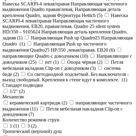
Навеска SCARPI-4 левая/правая Направляющая частичного
выдвижения Quadro правая/левая, Направляющая деталь
крепления Quadro, задняя Фурнитура Hettich (
5
)
Навеска
SCARPI-4 левая/правая Направляющая частичного
выдвижения, ЕВ20, правая/левая, Quadro 25 silent system
HD/350 – 9105624 Направляющая деталь крепления Quadro,
задняя (
1
)
Направляющая Push up Quadro25 Направляющая
Quadro (
1
)
Направляющая Push up частичного
выдвижения Quadro25 НР/350 ,левая/правая, ЕВ20 (
6
)
направляющие Quadro с доводчиком (
10
)
Направляющие с
доводчиком (
25
)
нет (
1
)
Опора чёрная (
2
)
Петля
мебельная вкладная Clip-on с доводчиком (
3
)
система
биде (
2
)
Со светодиодной подсветкой. Без выключателя -
выход свободный. Крепления к стене идут в комплекте. (
1
)
Стандарт подводки
1/2" (
2
)
Механизм
керамический картридж (
2
)
направляющие частичного
выдвижения (
11
)
Петля мебельная накладная Clip-on с
доводчиком (
7
)
Количество режимов струи
1 (
1
)
3 (
2
)
Тропический (верхний) душ