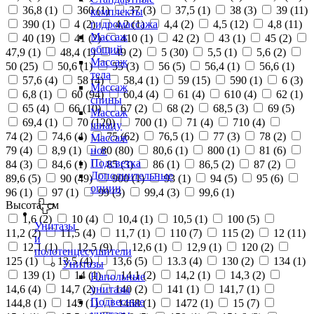
36,8 (
1
)
360 (
1
)
37 (
3
)
37,5 (
1
)
38 (
3
)
39 (
11
)
комплекты
390 (
1
)
4 (
2
)
4,2 (
1
)
4,4 (
2
)
4,5 (
12
)
4,8 (
11
)
гидромассажа
Массаж
40 (
19
)
41 (
2
)
410 (
1
)
42 (
2
)
43 (
1
)
45 (
2
)
общий
47,9 (
1
)
48,4 (
1
)
49 (
2
)
5 (
30
)
5,5 (
1
)
5,6 (
2
)
Массаж
50 (
25
)
50,6 (
1
)
55 (
3
)
56 (
5
)
56,4 (
1
)
56,6 (
1
)
тела
57,6 (
4
)
58 (
4
)
58,4 (
1
)
59 (
15
)
590 (
1
)
6 (
3
)
Массаж
6,8 (
1
)
60 (
94
)
60,4 (
4
)
61 (
4
)
610 (
4
)
62 (
1
)
спины
65 (
4
)
66 (
10
)
67 (
2
)
68 (
2
)
68,5 (
3
)
69 (
5
)
Массаж
69,4 (
1
)
70 (
120
)
700 (
1
)
71 (
4
)
710 (
4
)
шиацу
74 (
2
)
74,6 (
4
)
75 (
62
)
76,5 (
1
)
77 (
3
)
78 (
2
)
Массаж
79 (
4
)
8,9 (
1
)
80 (
80
)
80,6 (
1
)
800 (
1
)
81 (
6
)
ног
Подсветка
84 (
3
)
84,6 (
1
)
85 (
3
)
86 (
1
)
86,5 (
2
)
87 (
2
)
Дополнительные
89,6 (
5
)
90 (
49
)
900 (
1
)
93 (
1
)
94 (
5
)
95 (
6
)
опции
96 (
1
)
97 (
1
)
99 (
3
)
99,4 (
3
)
99,6 (
1
)
Высота, см
1,6 (
2
)
10 (
4
)
10,4 (
1
)
10,5 (
1
)
100 (
5
)
Унитазы
11,2 (
2
)
11,5 (
4
)
11,7 (
1
)
110 (
7
)
115 (
2
)
12 (
11
)
и
12,1 (
1
)
12,5 (
9
)
12,6 (
1
)
12,9 (
1
)
120 (
2
)
полотенцесушители
125 (
1
)
13,5 (
4
)
13,6 (
5
)
13.3 (
4
)
130 (
2
)
134 (
1
)
Унитазы
139 (
1
)
14 (
1
)
14,1 (
2
)
14,2 (
1
)
14,3 (
2
)
Напольные
14,6 (
4
)
14,7 (
2
)
140 (
2
)
141 (
1
)
141,7 (
1
)
унитазы
Подвесные
144,8 (
1
)
145 (
1
)
1468 (
1
)
1472 (
1
)
15 (
7
)