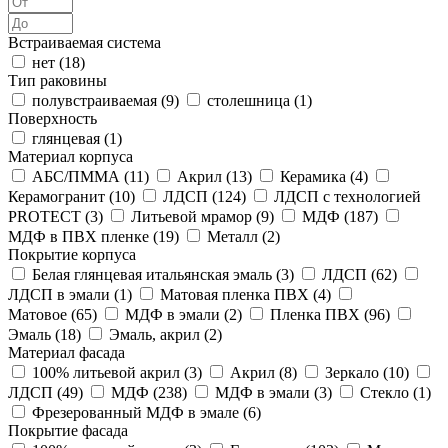
Встраиваемая система
нет (
18
)
Тип раковины
полувстраиваемая (
9
)
столешница (
1
)
Поверхность
глянцевая (
1
)
Материал корпуса
АБС/ПММА (
11
)
Акрил (
13
)
Керамика (
4
)
Керамогранит (
10
)
ЛДСП (
124
)
ЛДСП с технологией
PROTECT (
3
)
Литьевой мрамор (
9
)
МДФ (
187
)
МДФ в ПВХ пленке (
19
)
Металл (
2
)
Покрытие корпуса
Белая глянцевая итальянская эмаль (
3
)
ЛДСП (
62
)
ЛДСП в эмали (
1
)
Матовая пленка ПВХ (
4
)
Матовое (
65
)
МДФ в эмали (
2
)
Пленка ПВХ (
96
)
Эмаль (
18
)
Эмаль, акрил (
2
)
Материал фасада
100% литьевой акрил (
3
)
Акрил (
8
)
Зеркало (
10
)
ЛДСП (
49
)
МДФ (
238
)
МДФ в эмали (
3
)
Стекло (
1
)
Фрезерованный МДФ в эмале (
6
)
Покрытие фасада