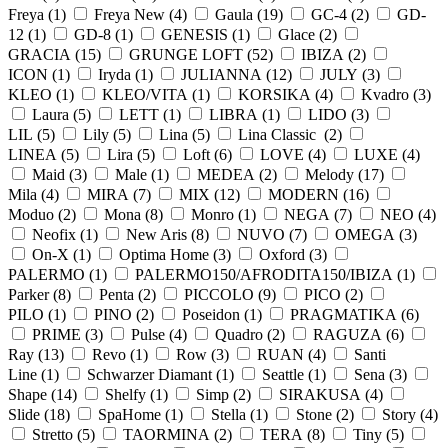
Freya (
1
)
Freya New (
4
)
Gaula (
19
)
GC-4 (
2
)
GD-
12 (
1
)
GD-8 (
1
)
GENESIS (
1
)
Glace (
2
)
GRACIA (
15
)
GRUNGE LOFT (
52
)
IBIZA (
2
)
ICON (
1
)
Iryda (
1
)
JULIANNA (
12
)
JULY (
3
)
KLEO (
1
)
KLEO/VITA (
1
)
KORSIKA (
4
)
Kvadro (
3
)
Laura (
5
)
LETT (
1
)
LIBRA (
1
)
LIDO (
3
)
LIL (
5
)
Lily (
5
)
Lina (
5
)
Lina Classic (
2
)
LINEA (
5
)
Lira (
5
)
Loft (
6
)
LOVE (
4
)
LUXE (
4
)
Maid (
3
)
Male (
1
)
MEDEA (
2
)
Melody (
17
)
Mila (
4
)
MIRA (
7
)
MIX (
12
)
MODERN (
16
)
Moduo (
2
)
Mona (
8
)
Monro (
1
)
NEGA (
7
)
NEO (
4
)
Neofix (
1
)
New Aris (
8
)
NUVO (
7
)
OMEGA (
3
)
On-X (
1
)
Optima Home (
3
)
Oxford (
3
)
PALERMO (
1
)
PALERMO150/AFRODITA150/IBIZA (
1
)
Parker (
8
)
Penta (
2
)
PICCOLO (
9
)
PICO (
2
)
PILO (
1
)
PINO (
2
)
Poseidon (
1
)
PRAGMATIKA (
6
)
PRIME (
3
)
Pulse (
4
)
Quadro (
2
)
RAGUZA (
6
)
Ray (
13
)
Revo (
1
)
Row (
3
)
RUAN (
4
)
Santi
Line (
1
)
Schwarzer Diamant (
1
)
Seattle (
1
)
Sena (
3
)
Shape (
14
)
Shelfy (
1
)
Simp (
2
)
SIRAKUSA (
4
)
Slide (
18
)
SpaHome (
1
)
Stella (
1
)
Stone (
2
)
Story (
4
)
Stretto (
5
)
TAORMINA (
2
)
TERA (
8
)
Tiny (
5
)