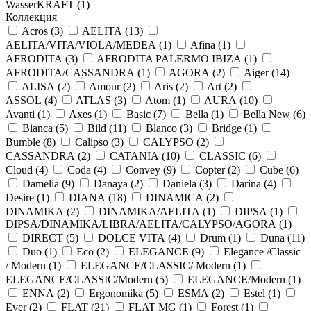
WasserKRAFT (
1
)
Коллекция
Acros (
3
)
AELITA (
13
)
AELITA/VITA/VIOLA/MEDEA (
1
)
Afina (
1
)
AFRODITA (
3
)
AFRODITA PALERMO IBIZA (
1
)
AFRODITA/CASSANDRA (
1
)
AGORA (
2
)
Aiger (
14
)
ALISA (
2
)
Amour (
2
)
Aris (
2
)
Art (
2
)
ASSOL (
4
)
ATLAS (
3
)
Atom (
1
)
AURA (
10
)
Avanti (
1
)
Axes (
1
)
Basic (
7
)
Bella (
1
)
Bella New (
6
)
Bianca (
5
)
Bild (
11
)
Blanco (
3
)
Bridge (
1
)
Bumble (
8
)
Calipso (
3
)
CALYPSO (
2
)
CASSANDRA (
2
)
CATANIA (
10
)
CLASSIC (
6
)
Cloud (
4
)
Coda (
4
)
Convey (
9
)
Copter (
2
)
Cube (
6
)
Damelia (
9
)
Danaya (
2
)
Daniela (
3
)
Darina (
4
)
Desire (
1
)
DIANA (
18
)
DINAMICA (
2
)
DINAMIKA (
2
)
DINAMIKA/AELITA (
1
)
DIPSA (
1
)
DIPSA/DINAMIKA/LIBRA/AELITA/CALYPSO/AGORA (
1
)
DIRECT (
5
)
DOLCE VITA (
4
)
Drum (
1
)
Duna (
11
)
Duo (
1
)
Eco (
2
)
ELEGANCE (
9
)
Elegance /Classic
/ Modern (
1
)
ELEGANCE/CLASSIC/ Modern (
1
)
ELEGANCE/CLASSIC/Modern (
5
)
ELEGANCE/Modern (
1
)
ENNA (
2
)
Ergonomika (
5
)
ESMA (
2
)
Estel (
1
)
Ever (
2
)
FLAT (
21
)
FLAT MG (
1
)
Forest (
1
)