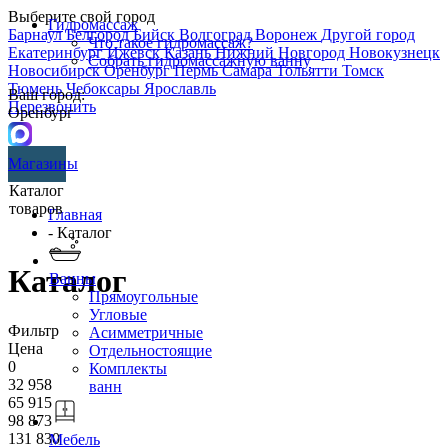
Выберите свой город
Гидромассаж
Барнаул
Белгород
Бийск
Волгоград
Воронеж
Другой город
Что такое гидромассаж?
Екатеринбург
Ижевск
Казань
Нижний Новгород
Новокузнецк
Собрать гидромассажную ванну
Новосибирск
Оренбург
Пермь
Самара
Тольятти
Томск
Тюмень
Чебоксары
Ярославль
Ваш город:
Перезвонить
Оренбург
Магазины
Каталог
товаров
Главная
- Каталог
Каталог
Ванны
Прямоугольные
Угловые
Фильтр
Асимметричные
Цена
Отдельностоящие
0
Комплекты
32 958
ванн
65 915
98 873
131 830
Мебель