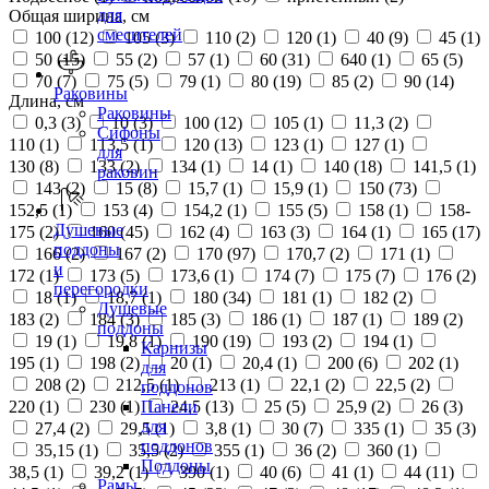
для
Общая ширина, см
смесителей
100 (
12
)
105 (
3
)
110 (
2
)
120 (
1
)
40 (
9
)
45 (
1
)
50 (
15
)
55 (
2
)
57 (
1
)
60 (
31
)
640 (
1
)
65 (
5
)
70 (
7
)
75 (
5
)
79 (
1
)
80 (
19
)
85 (
2
)
90 (
14
)
Раковины
Длина, см
Раковины
0,3 (
3
)
10 (
3
)
100 (
12
)
105 (
1
)
11,3 (
2
)
Сифоны
110 (
1
)
113,5 (
1
)
120 (
13
)
123 (
1
)
127 (
1
)
для
130 (
8
)
133 (
2
)
134 (
1
)
14 (
1
)
140 (
18
)
141,5 (
1
)
раковин
143 (
2
)
15 (
8
)
15,7 (
1
)
15,9 (
1
)
150 (
73
)
152,5 (
1
)
153 (
4
)
154,2 (
1
)
155 (
5
)
158 (
1
)
158-
Душевые
175 (
2
)
160 (
45
)
162 (
4
)
163 (
3
)
164 (
1
)
165 (
17
)
поддоны
166 (
2
)
167 (
2
)
170 (
97
)
170,7 (
2
)
171 (
1
)
и
172 (
1
)
173 (
5
)
173,6 (
1
)
174 (
7
)
175 (
7
)
176 (
2
)
перегородки
18 (
1
)
18,7 (
1
)
180 (
34
)
181 (
1
)
182 (
2
)
Душевые
183 (
2
)
184 (
3
)
185 (
3
)
186 (
1
)
187 (
1
)
189 (
2
)
поддоны
19 (
1
)
19,8 (
1
)
190 (
19
)
193 (
2
)
194 (
1
)
Карнизы
195 (
1
)
198 (
2
)
20 (
1
)
20,4 (
1
)
200 (
6
)
202 (
1
)
для
208 (
2
)
212,5 (
1
)
213 (
1
)
22,1 (
2
)
22,5 (
2
)
поддонов
220 (
1
)
230 (
1
)
24,5 (
13
)
25 (
5
)
25,9 (
2
)
26 (
3
)
Панели
для
27,4 (
2
)
29,5 (
1
)
3,8 (
1
)
30 (
7
)
335 (
1
)
35 (
3
)
поддонов
35,15 (
1
)
35,5 (
2
)
355 (
1
)
36 (
2
)
360 (
1
)
Поддоны
38,5 (
1
)
39,2 (
1
)
390 (
1
)
40 (
6
)
41 (
1
)
44 (
11
)
Рамы