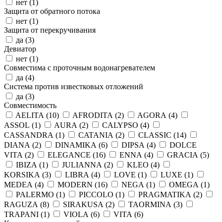
нет (
1
)
Защита от обратного потока
нет (
1
)
Защита от перекручивания
да (
3
)
Девиатор
нет (
1
)
Совместима с проточным водонагревателем
да (
4
)
Система против известковых отложений
да (
3
)
Совместимость
AELITA (
10
)
AFRODITA (
2
)
AGORA (
4
)
ASSOL (
1
)
AURA (
2
)
CALYPSO (
4
)
CASSANDRA (
1
)
CATANIA (
2
)
CLASSIC (
14
)
DIANA (
2
)
DINAMIKA (
6
)
DIPSA (
4
)
DOLCE
VITA (
2
)
ELEGANCE (
16
)
ENNA (
4
)
GRACIA (
5
)
IBIZA (
1
)
JULIANNA (
2
)
KLEO (
4
)
KORSIKA (
3
)
LIBRA (
4
)
LOVE (
1
)
LUXE (
1
)
MEDEA (
4
)
MODERN (
16
)
NEGA (
1
)
OMEGA (
1
)
PALERMO (
1
)
PICCOLO (
1
)
PRAGMATIKA (
2
)
RAGUZA (
8
)
SIRAKUSA (
2
)
TAORMINA (
3
)
TRAPANI (
1
)
VIOLA (
6
)
VITA (
6
)