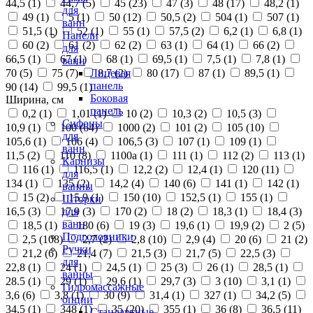
44,5 (
1
)
44,7 (
5
)
45 (
23
)
47 (
3
)
48 (
17
)
48,2 (
1
)
для
49 (
1
)
5 (
1
)
50 (
12
)
50,5 (
2
)
504 (
1
)
507 (
1
)
ванн
51,5 (
1
)
52 (
1
)
55 (
1
)
57,5 (
2
)
6,2 (
1
)
6,8 (
1
)
Панели
60 (
2
)
61 (
2
)
62 (
2
)
63 (
1
)
64 (
1
)
66 (
2
)
для
66,5 (
1
)
67 (
1
)
68 (
1
)
69,5 (
1
)
7,5 (
1
)
7,8 (
1
)
ванн
70 (
5
)
75 (
7
)
8,7 (
2
)
80 (
17
)
87 (
1
)
89,5 (
1
)
Лицевая
панель
90 (
14
)
99,5 (
1
)
Боковая
Ширина, см
панель
0,2 (
1
)
1,01 (
1
)
10 (
2
)
10,3 (
2
)
10,5 (
3
)
Сифоны
10,9 (
1
)
100 (
64
)
1000 (
2
)
101 (
2
)
105 (
10
)
для
105,6 (
1
)
106 (
4
)
106,5 (
3
)
107 (
1
)
109 (
1
)
ванн
11,5 (
2
)
110 (
8
)
1100а (
1
)
111 (
1
)
112 (
2
)
113 (
1
)
Карнизы
116 (
1
)
116,5 (
1
)
12,2 (
2
)
12,4 (
1
)
120 (
11
)
для
134 (
1
)
135 (
2
)
14,2 (
4
)
140 (
6
)
141 (
1
)
142 (
1
)
ванны
15 (
2
)
15,9 (
1
)
150 (
10
)
152,5 (
1
)
155 (
1
)
Шторки
16,5 (
3
)
17,9 (
3
)
170 (
2
)
18 (
2
)
18,3 (
1
)
18,4 (
3
)
для
ванн
18,5 (
1
)
180 (
6
)
19 (
3
)
19,6 (
1
)
19,9 (
2
)
2 (
5
)
Подголовники
2,5 (
108
)
2,7 (
2
)
2,8 (
10
)
2,9 (
4
)
20 (
6
)
21 (
2
)
Ручки
21,2 (
6
)
21,4 (
7
)
21,5 (
3
)
21,7 (
5
)
22,5 (
3
)
для
22,8 (
1
)
24 (
1
)
24,5 (
1
)
25 (
3
)
26 (
1
)
28,5 (
1
)
ванны
28.5 (
1
)
29 (
1
)
29,6 (
1
)
29,7 (
3
)
3 (
10
)
3,1 (
1
)
Гидромассажные
3,6 (
6
)
3,8 (
1
)
30 (
9
)
31,4 (
1
)
327 (
1
)
34,2 (
5
)
опции
34,5 (
1
)
348 (
1
)
35 (
20
)
355 (
1
)
36 (
8
)
36,5 (
11
)
Стандартные