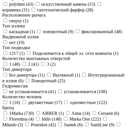
polytitan (
43
)
искусственный камень (
15
)
керамика (
31
)
сантехнический фарфор (
28
)
Расположение рычага
сверху (
1
)
Тип излива
каскадная (
1
)
поворотный (
9
)
фиксированный (
48
)
Выдвижной излив
нет (
19
)
Тип подводки
1217 (
1
)
Подключается к общей эл. сети комнаты (
1
)
Количество монтажных отверстий
1 (
48
)
2 (
41
)
3 (
2
)
Тип дивертора
Без дивертора (
11
)
Вытяжной (
1
)
Интегрированный
в излив (
6
)
Поворотный (
25
)
Гидромассаж
не устанавливается (
41
)
устанавливается (
108
)
Количество человек
1 (
16
)
двухместные (
17
)
одноместные (
122
)
Бренд
1Marka (
730
)
ABBER (
1
)
Aima (
14
)
Cersanit (
6
)
Florentina (
4
)
Iddis (
148
)
Marka One (
222
)
Milardo (
3
)
Poseidon (
42
)
Santek (
6
)
SantiLine (
9
)