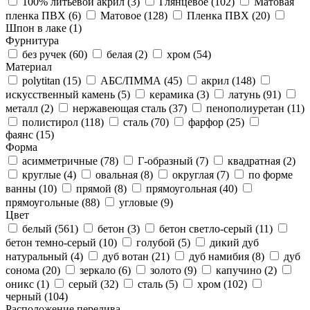
100% литьевой акрил (
3
)
Глянцевое (
102
)
Матовая
пленка ПВХ (
6
)
Матовое (
128
)
Пленка ПВХ (
20
)
Шпон в лаке (
1
)
Фурнитура
без ручек (
60
)
белая (
2
)
хром (
54
)
Материал
polytitan (
15
)
АБС/ПММА (
45
)
акрил (
148
)
искусственный камень (
5
)
керамика (
3
)
латунь (
91
)
металл (
2
)
нержавеющая сталь (
37
)
пенополиуретан (
11
)
полистирол (
118
)
сталь (
70
)
фарфор (
25
)
фаянс (
15
)
Форма
асимметричные (
78
)
Г-образный (
7
)
квадратная (
2
)
круглые (
4
)
овальная (
8
)
округлая (
7
)
по форме
ванны (
10
)
прямой (
8
)
прямоугольная (
40
)
прямоугольные (
88
)
угловые (
9
)
Цвет
белый (
561
)
бетон (
3
)
бетон светло-серый (
11
)
бетон темно-серый (
10
)
голубой (
5
)
дикий дуб
натуральный (
4
)
дуб вотан (
21
)
дуб намибия (
8
)
дуб
сонома (
20
)
зеркало (
6
)
золото (
9
)
капучино (
2
)
оникс (
1
)
серый (
32
)
сталь (
5
)
хром (
102
)
черный (
104
)
Расположение перелива