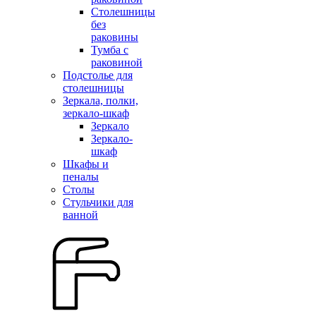
Столешницы
без
раковины
Тумба с
раковиной
Подстолье для
столешницы
Зеркала, полки,
зеркало-шкаф
Зеркало
Зеркало-
шкаф
Шкафы и
пеналы
Столы
Стульчики для
ванной