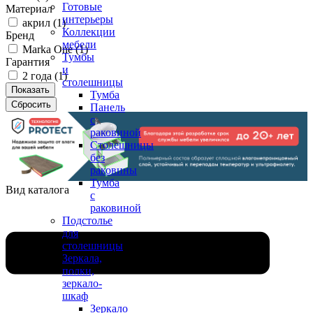
Готовые
Материал
интерьеры
акрил (
1
)
Коллекции
Бренд
мебели
Marka One (
1
)
Тумбы
Гарантия
и
2 года (
1
)
столешницы
Тумба
Панель
с
раковиной
Столешницы
без
раковины
Тумба
Вид каталога
с
раковиной
Подстолье
для
столешницы
Зеркала,
полки,
зеркало-
шкаф
Зеркало