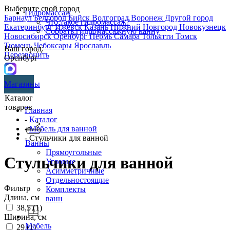
Выберите свой город
Гидромассаж
Барнаул
Белгород
Бийск
Волгоград
Воронеж
Другой город
Что такое гидромассаж?
Екатеринбург
Ижевск
Казань
Нижний Новгород
Новокузнецк
Собрать гидромассажную ванну
Новосибирск
Оренбург
Пермь
Самара
Тольятти
Томск
Тюмень
Чебоксары
Ярославль
Ваш город:
Перезвонить
Оренбург
Магазины
Каталог
товаров
Главная
-
Каталог
-
Мебель для ванной
- Стульчики для ванной
Ванны
Прямоугольные
Стульчики для ванной
Угловые
Асимметричные
Отдельностоящие
Фильтр
Комплекты
Длина, см
ванн
38,5 (
1
)
Ширина, см
Мебель
29 (
1
)