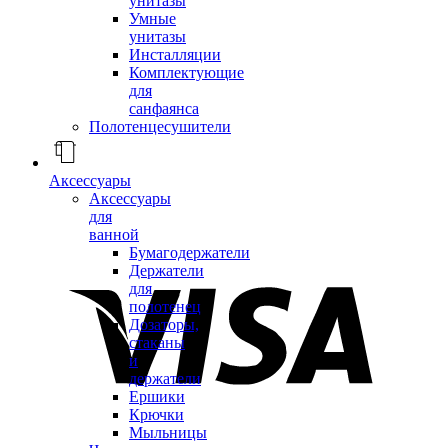
унитазы
Умные
унитазы
Инсталляции
Комплектующие
для
санфаянса
Полотенцесушители
Аксессуары
Аксессуары
для
ванной
Бумагодержатели
Держатели
для
полотенец
Дозаторы,
стаканы
и
держатели
Ершики
Крючки
Мыльницы