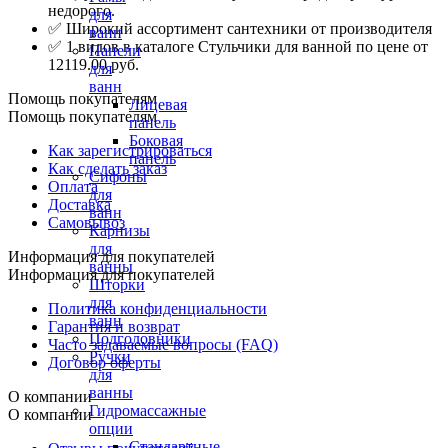
недорого.
для
✅ Широкий ассортимент сантехники от производителя
ванн
✅ 1 видов в каталоге Стульчики для ванной по цене от
Панели
12119.00 руб.
для
ванн
Помощь покупателям
Лицевая
Помощь покупателям
панель
Боковая
Как зарегистрироваться
панель
Как сделать заказ
Сифоны
Оплата
для
Доставка
ванн
Самовывоз
Карнизы
для
Информация для покупателей
ванны
Информация для покупателей
Шторки
для
Политика конфиденциальности
ванн
Гарантия и возврат
Подголовники
Часто задаваемые вопросы (FAQ)
Ручки
Договор оферты
для
ванны
О компании
Гидромассажные
О компании
опции
Стандартные