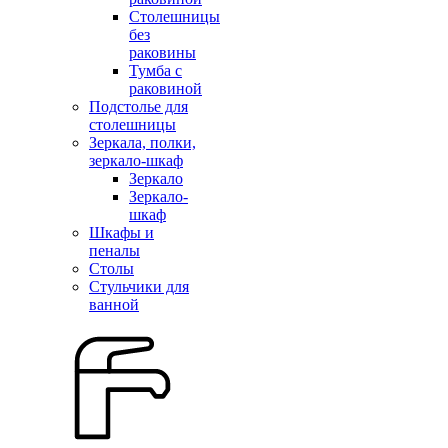
Столешницы
без
раковины
Тумба с
раковиной
Подстолье для
столешницы
Зеркала, полки,
зеркало-шкаф
Зеркало
Зеркало-
шкаф
Шкафы и
пеналы
Столы
Стульчики для
ванной