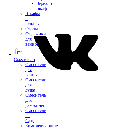
Зеркало-
шкаф
Шкафы
и
пеналы
Столы
Стульчики
для
ванной
Смесители
Смесители
для
ванны
Смесители
для
душа
Смеситель
для
раковины
Смесители
на
биде
Комплектующие