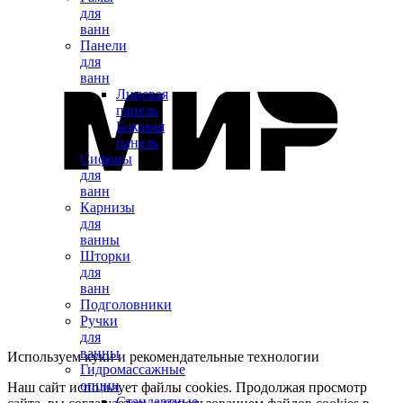
для
ванн
Панели
для
ванн
Лицевая
панель
Боковая
панель
Сифоны
для
ванн
Карнизы
для
ванны
Шторки
для
ванн
Подголовники
Ручки
для
ванны
Используем куки и рекомендательные технологии
Гидромассажные
опции
Наш сайт использует файлы cookies. Продолжая просмотр
Стандартные