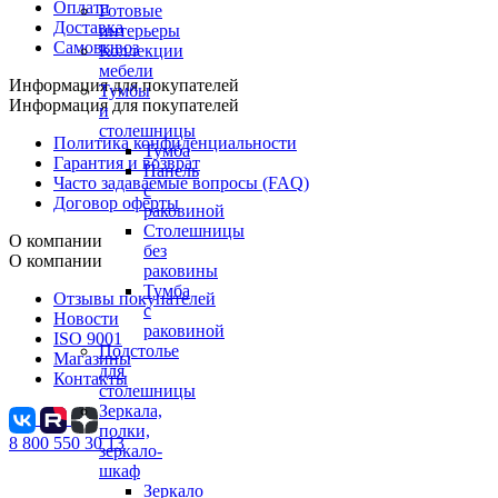
Оплата
Готовые
Доставка
интерьеры
Самовывоз
Коллекции
мебели
Информация для покупателей
Тумбы
Информация для покупателей
и
столешницы
Политика конфиденциальности
Тумба
Гарантия и возврат
Панель
Часто задаваемые вопросы (FAQ)
с
Договор оферты
раковиной
Столешницы
О компании
без
О компании
раковины
Тумба
Отзывы покупателей
с
Новости
раковиной
ISO 9001
Подстолье
Магазины
для
Контакты
столешницы
Зеркала,
полки,
8 800 550 30 13
зеркало-
шкаф
Зеркало