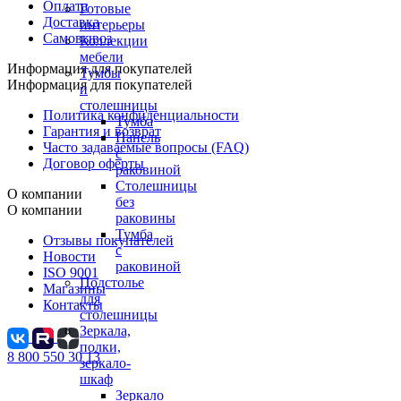
Оплата
Готовые
Доставка
интерьеры
Самовывоз
Коллекции
мебели
Информация для покупателей
Тумбы
Информация для покупателей
и
столешницы
Политика конфиденциальности
Тумба
Гарантия и возврат
Панель
Часто задаваемые вопросы (FAQ)
с
Договор оферты
раковиной
Столешницы
О компании
без
О компании
раковины
Тумба
Отзывы покупателей
с
Новости
раковиной
ISO 9001
Подстолье
Магазины
для
Контакты
столешницы
Зеркала,
полки,
8 800 550 30 13
зеркало-
шкаф
Зеркало