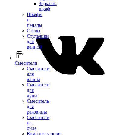
Зеркало-
шкаф
Шкафы
и
пеналы
Столы
Стульчики
для
ванной
Смесители
Смесители
для
ванны
Смесители
для
душа
Смеситель
для
раковины
Смесители
на
биде
Комплектующие