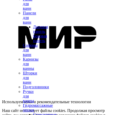
для
ванн
Панели
для
ванн
Лицевая
панель
Боковая
панель
Сифоны
для
ванн
Карнизы
для
ванны
Шторки
для
ванн
Подголовники
Ручки
для
ванны
Используем куки и рекомендательные технологии
Гидромассажные
опции
Наш сайт использует файлы cookies. Продолжая просмотр
Стандартные