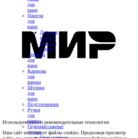
для
ванн
Панели
для
ванн
Лицевая
панель
Боковая
панель
Сифоны
для
ванн
Карнизы
для
ванны
Шторки
для
ванн
Подголовники
Ручки
для
ванны
Используем куки и рекомендательные технологии
Гидромассажные
опции
Наш сайт использует файлы cookies. Продолжая просмотр
Стандартные