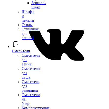
Зеркало-
шкаф
Шкафы
и
пеналы
Столы
Стульчики
для
ванной
Смесители
Смесители
для
ванны
Смесители
для
душа
Смеситель
для
раковины
Смесители
на
биде
Комплектующие