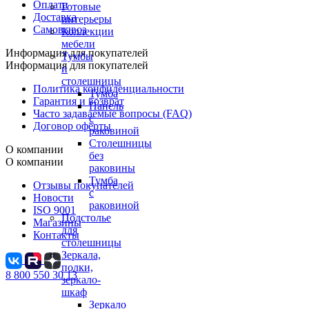
Оплата
Готовые
Доставка
интерьеры
Самовывоз
Коллекции
мебели
Информация для покупателей
Тумбы
Информация для покупателей
и
столешницы
Политика конфиденциальности
Тумба
Гарантия и возврат
Панель
Часто задаваемые вопросы (FAQ)
с
Договор оферты
раковиной
Столешницы
О компании
без
О компании
раковины
Тумба
Отзывы покупателей
с
Новости
раковиной
ISO 9001
Подстолье
Магазины
для
Контакты
столешницы
Зеркала,
полки,
8 800 550 30 13
зеркало-
шкаф
Зеркало