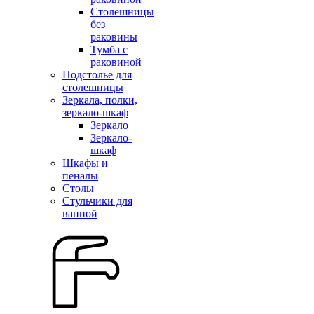
Столешницы
без
раковины
Тумба с
раковиной
Подстолье для
столешницы
Зеркала, полки,
зеркало-шкаф
Зеркало
Зеркало-
шкаф
Шкафы и
пеналы
Столы
Стульчики для
ванной