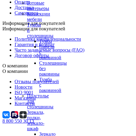
Оплата
Готовые
Доставка
интерьеры
Самовывоз
Коллекции
мебели
Информация для покупателей
Тумбы
Информация для покупателей
и
столешницы
Политика конфиденциальности
Тумба
Гарантия и возврат
Панель
Часто задаваемые вопросы (FAQ)
с
Договор оферты
раковиной
Столешницы
О компании
без
О компании
раковины
Тумба
Отзывы покупателей
с
Новости
раковиной
ISO 9001
Подстолье
Магазины
для
Контакты
столешницы
Зеркала,
полки,
8 800 550 30 13
зеркало-
шкаф
Зеркало