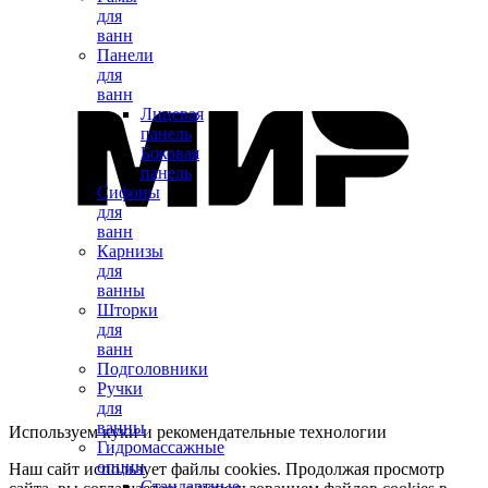
для
ванн
Панели
для
ванн
Лицевая
панель
Боковая
панель
Сифоны
для
ванн
Карнизы
для
ванны
Шторки
для
ванн
Подголовники
Ручки
для
ванны
Используем куки и рекомендательные технологии
Гидромассажные
опции
Наш сайт использует файлы cookies. Продолжая просмотр
Стандартные