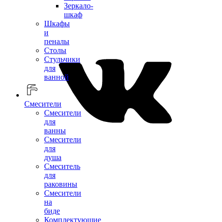
Зеркало-
шкаф
Шкафы
и
пеналы
Столы
Стульчики
для
ванной
Смесители
Смесители
для
ванны
Смесители
для
душа
Смеситель
для
раковины
Смесители
на
биде
Комплектующие