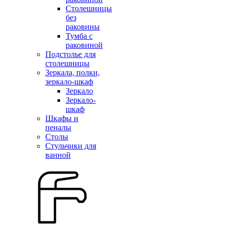
Столешницы
без
раковины
Тумба с
раковиной
Подстолье для
столешницы
Зеркала, полки,
зеркало-шкаф
Зеркало
Зеркало-
шкаф
Шкафы и
пеналы
Столы
Стульчики для
ванной