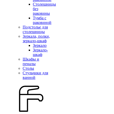
Столешницы
без
раковины
Тумба с
раковиной
Подстолье для
столешницы
Зеркала, полки,
зеркало-шкаф
Зеркало
Зеркало-
шкаф
Шкафы и
пеналы
Столы
Стульчики для
ванной