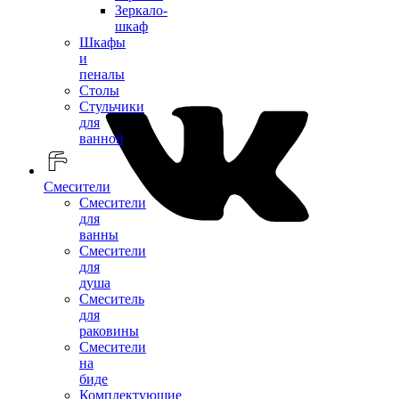
Зеркало-
шкаф
Шкафы
и
пеналы
Столы
Стульчики
для
ванной
Смесители
Смесители
для
ванны
Смесители
для
душа
Смеситель
для
раковины
Смесители
на
биде
Комплектующие