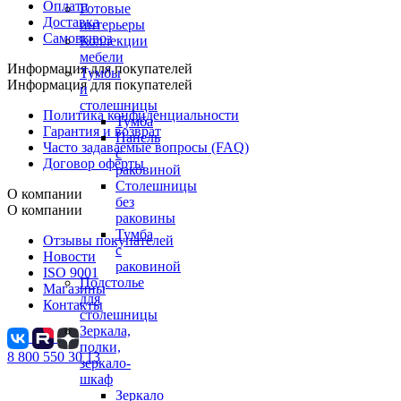
Оплата
Готовые
Доставка
интерьеры
Самовывоз
Коллекции
мебели
Информация для покупателей
Тумбы
Информация для покупателей
и
столешницы
Политика конфиденциальности
Тумба
Гарантия и возврат
Панель
Часто задаваемые вопросы (FAQ)
с
Договор оферты
раковиной
Столешницы
О компании
без
О компании
раковины
Тумба
Отзывы покупателей
с
Новости
раковиной
ISO 9001
Подстолье
Магазины
для
Контакты
столешницы
Зеркала,
полки,
8 800 550 30 13
зеркало-
шкаф
Зеркало