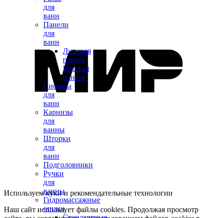
для
ванн
Панели
для
ванн
Лицевая
панель
Боковая
панель
Сифоны
для
ванн
Карнизы
для
ванны
Шторки
для
ванн
Подголовники
Ручки
для
ванны
Используем куки и рекомендательные технологии
Гидромассажные
опции
Наш сайт использует файлы cookies. Продолжая просмотр
Стандартные