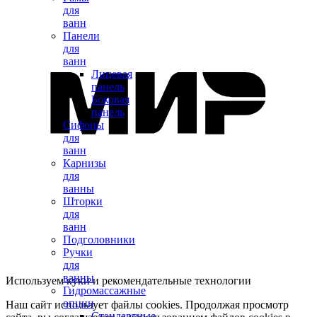
для
ванн
Панели
для
ванн
Лицевая
панель
Боковая
панель
Сифоны
для
ванн
Карнизы
для
ванны
Шторки
для
ванн
Подголовники
Ручки
для
ванны
Используем куки и рекомендательные технологии
Гидромассажные
опции
Наш сайт использует файлы cookies. Продолжая просмотр
Стандартные