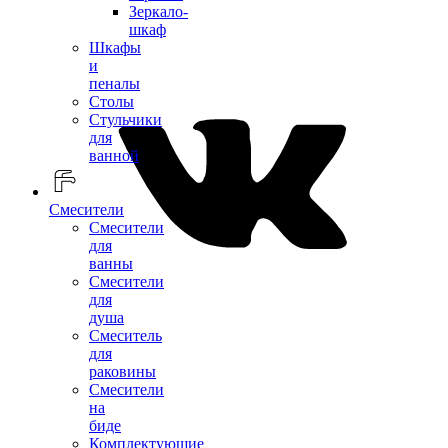
Зеркало-
шкаф
Шкафы
и
пеналы
Столы
Стульчики
для
ванной
Смесители
Смесители
для
ванны
Смесители
для
душа
Смеситель
для
раковины
Смесители
на
биде
Комплектующие