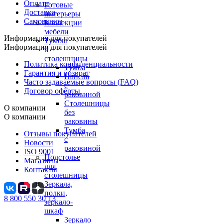
Оплата
Готовые
Доставка
интерьеры
Самовывоз
Коллекции
мебели
Информация для покупателей
Тумбы
Информация для покупателей
и
столешницы
Политика конфиденциальности
Тумба
Гарантия и возврат
Панель
Часто задаваемые вопросы (FAQ)
с
Договор оферты
раковиной
Столешницы
О компании
без
О компании
раковины
Тумба
Отзывы покупателей
с
Новости
раковиной
ISO 9001
Подстолье
Магазины
для
Контакты
столешницы
Зеркала,
полки,
8 800 550 30 13
зеркало-
шкаф
Зеркало