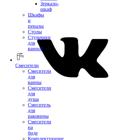
Зеркало-
шкаф
Шкафы
и
пеналы
Столы
Стульчики
для
ванной
Смесители
Смесители
для
ванны
Смесители
для
душа
Смеситель
для
раковины
Смесители
на
биде
Комплектующие