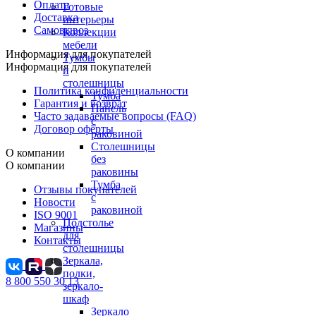
Оплата
Готовые
Доставка
интерьеры
Самовывоз
Коллекции
мебели
Информация для покупателей
Тумбы
Информация для покупателей
и
столешницы
Политика конфиденциальности
Тумба
Гарантия и возврат
Панель
Часто задаваемые вопросы (FAQ)
с
Договор оферты
раковиной
Столешницы
О компании
без
О компании
раковины
Тумба
Отзывы покупателей
с
Новости
раковиной
ISO 9001
Подстолье
Магазины
для
Контакты
столешницы
Зеркала,
полки,
8 800 550 30 13
зеркало-
шкаф
Зеркало