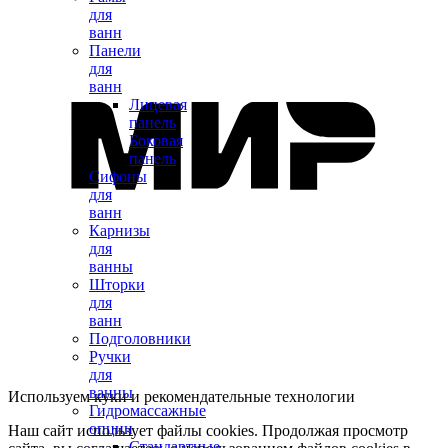
для
ванн
Панели
для
ванн
Лицевая
панель
Боковая
панель
Сифоны
для
ванн
Карнизы
для
ванны
Шторки
для
ванн
Подголовники
Ручки
для
ванны
Используем куки и рекомендательные технологии
Гидромассажные
опции
Наш сайт использует файлы cookies. Продолжая просмотр
Стандартные