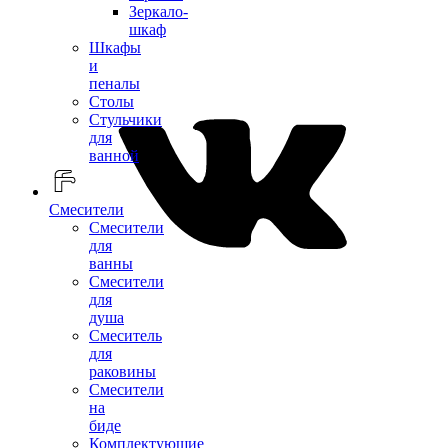
Зеркало-
шкаф
Шкафы
и
пеналы
Столы
Стульчики
для
ванной
Смесители
Смесители
для
ванны
Смесители
для
душа
Смеситель
для
раковины
Смесители
на
биде
Комплектующие