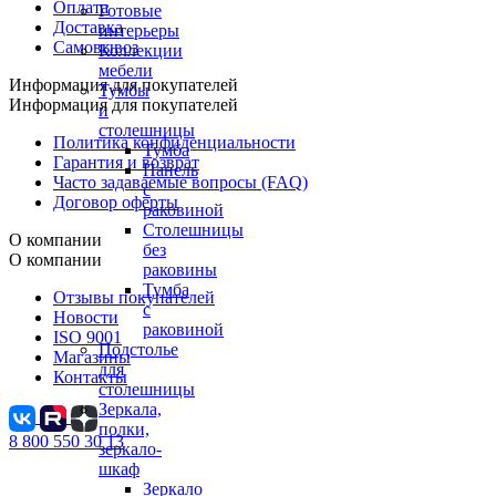
Оплата
Готовые
Доставка
интерьеры
Самовывоз
Коллекции
мебели
Информация для покупателей
Тумбы
Информация для покупателей
и
столешницы
Политика конфиденциальности
Тумба
Гарантия и возврат
Панель
Часто задаваемые вопросы (FAQ)
с
Договор оферты
раковиной
Столешницы
О компании
без
О компании
раковины
Тумба
Отзывы покупателей
с
Новости
раковиной
ISO 9001
Подстолье
Магазины
для
Контакты
столешницы
Зеркала,
полки,
8 800 550 30 13
зеркало-
шкаф
Зеркало