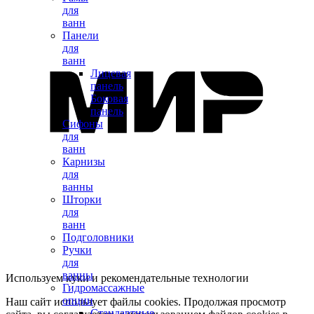
для
ванн
Панели
для
ванн
Лицевая
панель
Боковая
панель
Сифоны
для
ванн
Карнизы
для
ванны
Шторки
для
ванн
Подголовники
Ручки
для
ванны
Используем куки и рекомендательные технологии
Гидромассажные
опции
Наш сайт использует файлы cookies. Продолжая просмотр
Стандартные