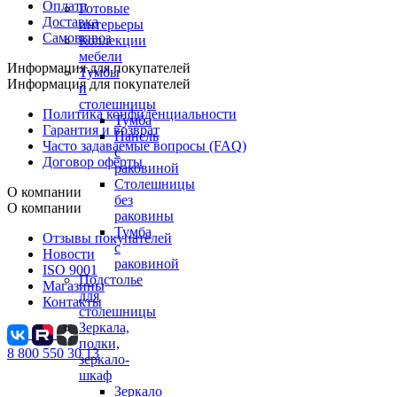
Оплата
Готовые
Доставка
интерьеры
Самовывоз
Коллекции
мебели
Информация для покупателей
Тумбы
Информация для покупателей
и
столешницы
Политика конфиденциальности
Тумба
Гарантия и возврат
Панель
Часто задаваемые вопросы (FAQ)
с
Договор оферты
раковиной
Столешницы
О компании
без
О компании
раковины
Тумба
Отзывы покупателей
с
Новости
раковиной
ISO 9001
Подстолье
Магазины
для
Контакты
столешницы
Зеркала,
полки,
8 800 550 30 13
зеркало-
шкаф
Зеркало