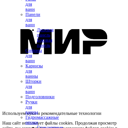
для
ванн
Панели
для
ванн
Лицевая
панель
Боковая
панель
Сифоны
для
ванн
Карнизы
для
ванны
Шторки
для
ванн
Подголовники
Ручки
для
ванны
Используем куки и рекомендательные технологии
Гидромассажные
опции
Наш сайт использует файлы cookies. Продолжая просмотр
Стандартные