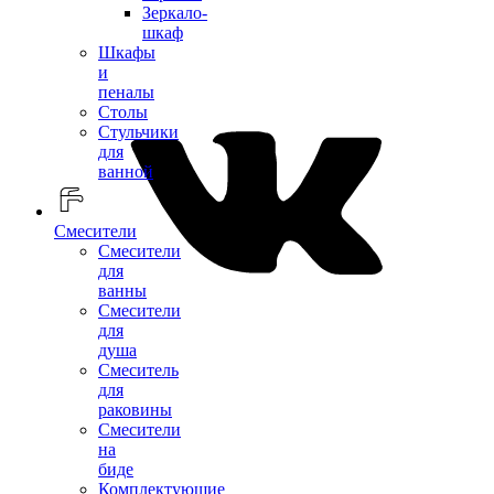
Зеркало-
шкаф
Шкафы
и
пеналы
Столы
Стульчики
для
ванной
Смесители
Смесители
для
ванны
Смесители
для
душа
Смеситель
для
раковины
Смесители
на
биде
Комплектующие