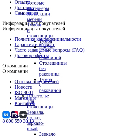
Оплата
Готовые
Доставка
интерьеры
Самовывоз
Коллекции
мебели
Информация для покупателей
Тумбы
Информация для покупателей
и
столешницы
Политика конфиденциальности
Тумба
Гарантия и возврат
Панель
Часто задаваемые вопросы (FAQ)
с
Договор оферты
раковиной
Столешницы
О компании
без
О компании
раковины
Тумба
Отзывы покупателей
с
Новости
раковиной
ISO 9001
Подстолье
Магазины
для
Контакты
столешницы
Зеркала,
полки,
8 800 550 30 13
зеркало-
шкаф
Зеркало