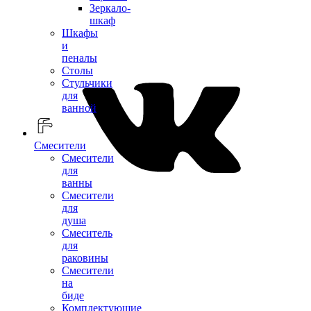
Зеркало-
шкаф
Шкафы
и
пеналы
Столы
Стульчики
для
ванной
Смесители
Смесители
для
ванны
Смесители
для
душа
Смеситель
для
раковины
Смесители
на
биде
Комплектующие