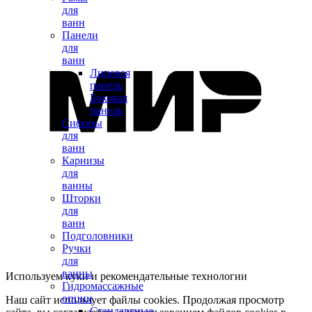
для
ванн
Панели
для
ванн
Лицевая
панель
Боковая
панель
Сифоны
для
ванн
Карнизы
для
ванны
Шторки
для
ванн
Подголовники
Ручки
для
ванны
Используем куки и рекомендательные технологии
Гидромассажные
опции
Наш сайт использует файлы cookies. Продолжая просмотр
Стандартные